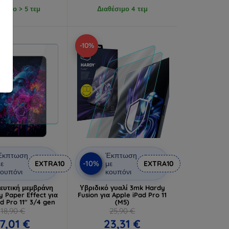
έσιμο > 5 τεμ
Διαθέσιμο 4 τεμ
-10%
Έκπτωση
Έκπτωση
-10%
ε
EXTRA10
με
EXTRA10
ουπόνι
κουπόνι
ευτική μεμβράνη
Υβριδικό γυαλί 3mk Hardy
 Paper Effect για
Fusion για Apple iPad Pro 11
d Pro 11" 3/4 gen
(M5)
18,90 €
25,90 €
17,01 €
23,31 €