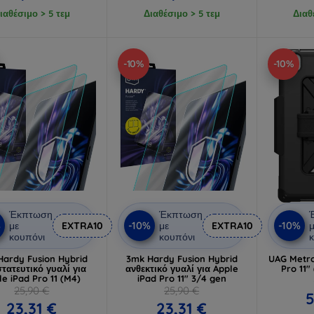
ιαθέσιμο > 5 τεμ
Διαθέσιμο > 5 τεμ
Διαθ
-10%
-10%
Έκπτωση
Έκπτωση
%
-10%
-10%
με
EXTRA10
με
EXTRA10
μ
κουπόνι
κουπόνι
κ
Hardy Fusion Hybrid
3mk Hardy Fusion Hybrid
UAG Metrop
τατευτικό γυαλί για
ανθεκτικό γυαλί για Apple
Pro 11"
le iPad Pro 11 (M4)
iPad Pro 11" 3/4 gen
25,90 €
25,90 €
5
23,31 €
23,31 €