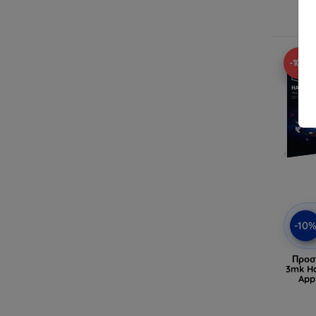
Δ
-10%
-10
Προσ
3mk Ha
App