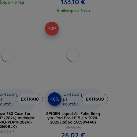
133,10 €
έσιμο > 5 τεμ
Διαθέσιμο > 5 τεμ
-10%
Έκπτωση
Έκπτωση
-10%
ε
EXTRA10
με
EXTRA10
ουπόνι
κουπόνι
ze 360 Case for
SPIGEN Liquid Air Folio θήκη
1" (2024) midnight
για iPad Pro 11” 5 / 6 2024-
NIQ-PDP11(2024)-
2025 μαύρο (ACS09440)
R360BLK)
28,90 €
40,90 €
26,02 €