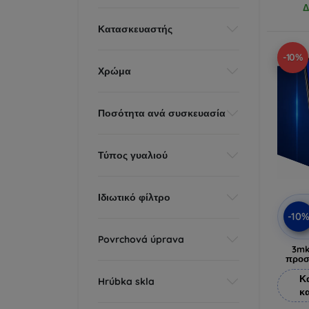
Δ
Κατασκευαστής
-10%
Χρώμα
Ποσότητα ανά συσκευασία
Τύπος γυαλιού
Ιδιωτικό φίλτρο
-10
Povrchová úprava
3mk
προσ
Κ
Hrúbka skla
κ