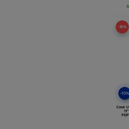
Δ
-10%
-10
Case U
11
PDP