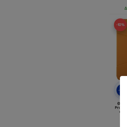
Δ
-10%
-10
Θήκη
Pro 11 
(20
(U