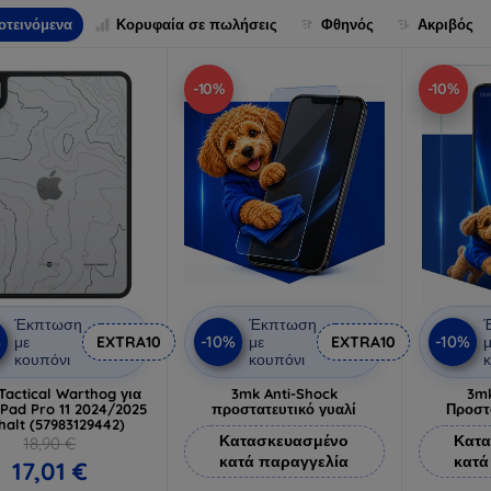
οτεινόμενα
Κορυφαία σε πωλήσεις
Φθηνός
Ακριβός
-10%
-10%
Έκπτωση
Έκπτωση
%
-10%
-10%
με
EXTRA10
με
EXTRA10
μ
κουπόνι
κουπόνι
κ
Tactical Warthog για
3mk Anti-Shock
3mk
iPad Pro 11 2024/2025
προστατευτικό γυαλί
Προστ
halt (57983129442)
Κατασκευασμένο
Κατα
18,90 €
κατά παραγγελία
κατά
17,01 €