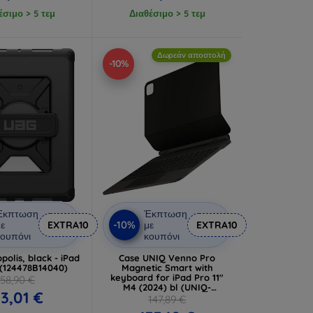
έσιμο > 5 τεμ
Διαθέσιμο > 5 τεμ
Δωρεάν αποστολή
-10%
Έκπτωση
Έκπτωση
-10%
ε
EXTRA10
με
EXTRA10
ουπόνι
κουπόνι
olis, black - iPad
Case UNIQ Venno Pro
 (124478B14040)
Magnetic Smart with
keyboard for iPad Pro 11"
58,90 €
M4 (2024) bl (UNIQ-
3,01 €
PDP11(M4)-VENPROGBLK)
147,89 €