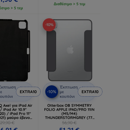
Διαθέσιμο > 5 τεμ
έσιμο > 5 τεμ
-10%
Έκπτωση
Έκπτωση
-10%
ε
EXTRA10
με
EXTRA10
ουπόνι
κουπόνι
 Axel για iPad Air
Otterbox OB SYMMETRY
/ iPad Air 10.9"
FOLIO APPLE IPAD/PRO 11IN
0) / iPad Pro 11"
(M5/M4)
021) μαύρο έβενο
THUNDERSTORMGREY (77-
A11(M2)-AXELBLK)
95257)
29,90 €
56,90 €
6,91 €
51,21 €