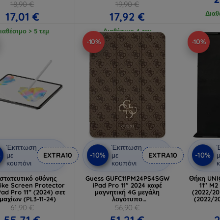
18,90 €
19,90 €
Διαθ
17,01 €
17,92 €
ιαθέσιμο > 5 τεμ
Διαθέσιμο 4 τεμ
-10%
-10%
Έκπτωση
Έκπτωση
%
-10%
-10%
με
EXTRA10
με
EXTRA10
μ
κουπόνι
κουπόνι
κ
στατευτικό οθόνης
Guess GUFC11PM24PS4SGW
Θήκη UNIQ
ike Screen Protector
iPad Pro 11" 2024 καφέ
11" M2 
Pad Pro 11” (2024) σετ
μαγνητική 4G μεγάλη
(2022/202
εμαχίων (PL3-11-24)
λογότυπο
(2022/2
(GUFC11PM24PS4SGW)
(UNIQ-PD
61,90 €
56,90 €
55,71 €
51,21 €
2