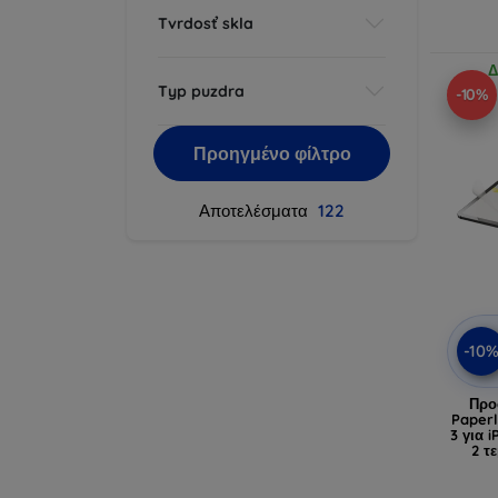
Tvrdosť skla
Δ
Typ puzdra
-10%
Προηγμένο φίλτρο
Αποτελέσματα
122
-10
Προ
Paperl
3 για i
2 τ