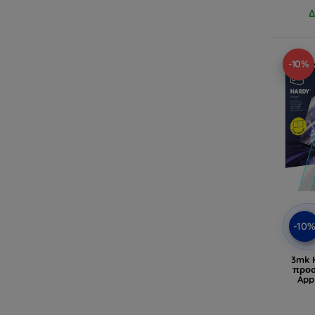
Δ
-10%
-10
3mk 
προσ
App