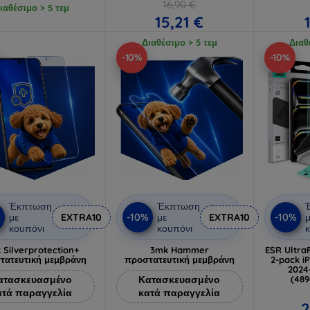
16,90 €
ιαθέσιμο > 5 τεμ
15,21 €
Διαθέσιμο > 5 τεμ
Διαθ
-10%
-10%
Έκπτωση
Έκπτωση
%
-10%
-10%
με
EXTRA10
με
EXTRA10
μ
κουπόνι
κουπόνι
κ
 Silverprotection+
3mk Hammer
ESR Ultra
τατευτική μεμβράνη
προστατευτική μεμβράνη
2-pack iP
2024
ατασκευασμένο
Κατασκευασμένο
(48
ατά παραγγελία
κατά παραγγελία
2