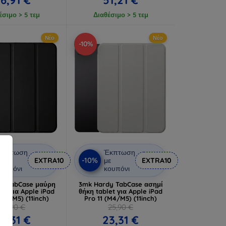
έσιμο > 5 τεμ
Διαθέσιμο > 5 τεμ
Νέο
Νέο
-10%
Έκπτωση
Έκπτωση
-10%
ε
EXTRA10
με
EXTRA10
ουπόνι
κουπόνι
y TabCase μαύρη
3mk Hardy TabCase ασημί
et για Apple iPad
θήκη tablet για Apple iPad
(M4/M5) (11inch)
Pro 11 (M4/M5) (11inch)
25,90 €
25,90 €
3,31 €
23,31 €