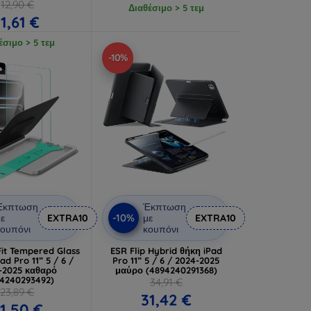
12,90 €
Διαθέσιμο > 5 τεμ
11,61 €
έσιμο > 5 τεμ
-10%
Έκπτωση
Έκπτωση
-10%
ε
EXTRA10
με
EXTRA10
ουπόνι
κουπόνι
Fit Tempered Glass
ESR Flip Hybrid θήκη iPad
ad Pro 11” 5 / 6 /
Pro 11” 5 / 6 / 2024-2025
-2025 καθαρό
μαύρο (4894240291368)
94240293492)
34,91 €
23,89 €
31,42 €
1,50 €