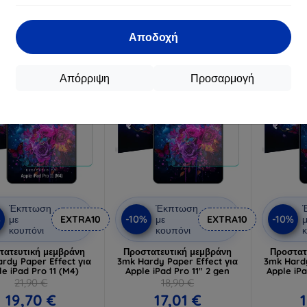
30,52 €
30,52 €
Διαθ
ιαθέσιμο > 5 τεμ
Διαθέσιμο > 5 τεμ
Αποδοχή
-10%
-10%
Απόρριψη
Προσαρμογή
Έκπτωση
Έκπτωση
%
-10%
-10%
με
EXTRA10
με
EXTRA10
μ
κουπόνι
κουπόνι
κ
τατευτική μεμβράνη
Προστατευτική μεμβράνη
Προστατ
rdy Paper Effect για
3mk Hardy Paper Effect για
3mk Hardy
le iPad Pro 11 (M4)
Apple iPad Pro 11" 2 gen
Apple iPa
21,90 €
18,90 €
19,70 €
17,01 €