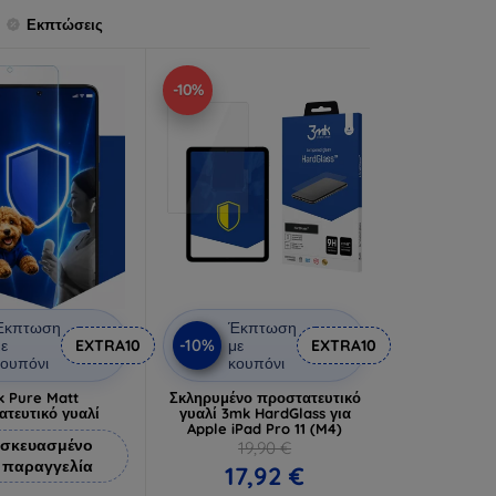
Εκπτώσεις
-10%
Έκπτωση
Έκπτωση
-10%
ε
EXTRA10
με
EXTRA10
ουπόνι
κουπόνι
 Pure Matt
Σκληρυμένο προστατευτικό
ατευτικό γυαλί
γυαλί 3mk HardGlass για
Apple iPad Pro 11 (M4)
σκευασμένο
19,90 €
 παραγγελία
17,92 €