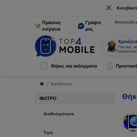
×
Κατεβάστ
Αποστολή 
Πράσινη
Γράψτε
ενέργεια
μας
Χρειάζεσ
Γεια σας, 
ηλεκτρονικ
Θήκες και καλύμματα
Προστασί
Κατάλογος
Θήκε
ΦΊΛΤΡΟ
Διαθεσιμότητα
Τιμή