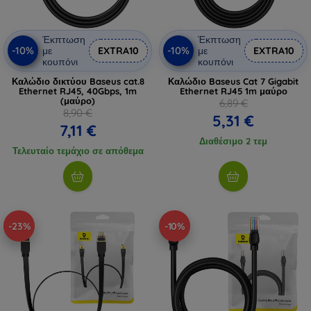
Έκπτωση
Έκπτωση
-10%
-10%
με
EXTRA10
με
EXTRA10
κουπόνι
κουπόνι
Καλώδιο δικτύου Baseus cat.8
Καλώδιο Baseus Cat 7 Gigabit
Ethernet RJ45, 40Gbps, 1m
Ethernet RJ45 1m μαύρο
(μαύρο)
6,89 €
8,90 €
5,31 €
7,11 €
Διαθέσιμο 2 τεμ
Τελευταίο τεμάχιο σε απόθεμα
-23%
-10%