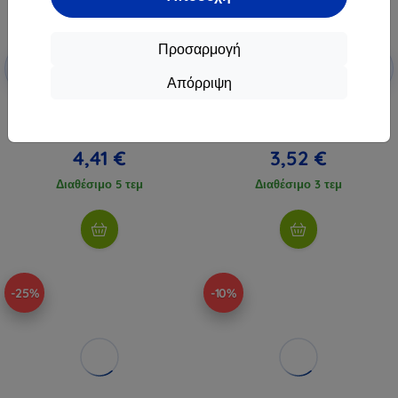
Προσαρμογή
Έκπτωση
Έκπτωση
-10%
-10%
με
EXTRA10
με
EXTRA10
Απόρριψη
κουπόνι
κουπόνι
Καλώδιο δικτύου Ethernet CAT5
Καλώδιο δικτύου Ethernet CAT5
Baseus, 1,5μ (μαύρο)
Baseus, 1μ (μαύρο)
4,90 €
3,91 €
4,41 €
3,52 €
Διαθέσιμο 5 τεμ
Διαθέσιμο 3 τεμ
-25%
-10%