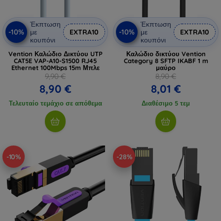
Έκπτωση
Έκπτωση
-10%
-10%
με
EXTRA10
με
EXTRA10
κουπόνι
κουπόνι
Vention Καλώδιο Δικτύου UTP
Καλώδιο δικτύου Vention
CAT5E VAP-A10-S1500 RJ45
Category 8 SFTP IKABF 1 m
Ethernet 100Mbps 15m Μπλε
μαύρο
9,90 €
8,90 €
8,90 €
8,01 €
Τελευταίο τεμάχιο σε απόθεμα
Διαθέσιμο 5 τεμ
-10%
-28%