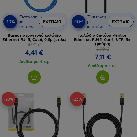
Έκπτωση
Έκπτωση
-10%
-10%
με
EXTRA10
με
EXTRA10
κουπόνι
κουπόνι
Baseus στρογγυλό καλώδιο
Καλώδιο δικτύου Vention
Ethernet RJ45, Cat.6, 0,5μ (μπλε)
Ethernet RJ45, Cat.6, UTP, 5m
(μαύρο)
4,90 €
8,90 €
4,41 €
7,11 €
Διαθέσιμο 4 τεμ
Διαθέσιμο 2 τεμ
-20%
-23%