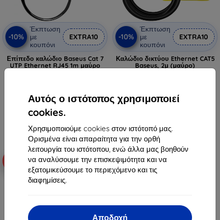
Έκπτωση
Έκπτωση
-10%
-10%
με
EXTRA10
με
EXTRA10
κουπόνι
κουπόνι
Επίπεδο καλώδιο Baseus Cat 7
Καλώδιο δικτύου Ethernet CAT5
UTP Ethernet RJ45 1m μαύρο
Baseus, 2μ (μαύρο)
6,89 €
5,90 €
5,31 €
5,31 €
Αυτός ο ιστότοπος χρησιμοποιεί
Τελευταίο τεμάχιο σε απόθεμα
Διαθέσιμο 2 τεμ
cookies.
Χρησιμοποιούμε cookies στον ιστότοπό μας.
Ορισμένα είναι απαραίτητα για την ορθή
λειτουργία του ιστότοπου, ενώ άλλα μας βοηθούν
να αναλύσουμε την επισκεψιμότητα και να
-10%
-10%
εξατομικεύσουμε το περιεχόμενο και τις
διαφημίσεις.
Αποδοχή