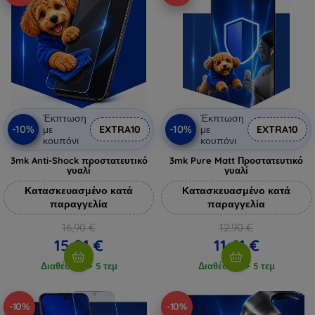
Έκπτωση
Έκπτωση
-10%
-10%
με
EXTRA10
με
EXTRA10
κουπόνι
κουπόνι
3mk Anti-Shock προστατευτικό
3mk Pure Matt Προστατευτικό
γυαλί
γυαλί
Κατασκευασμένο κατά
Κατασκευασμένο κατά
παραγγελία
παραγγελία
16,90 €
12,90 €
15,21 €
11,61 €
Διαθέσιμο > 5 τεμ
Διαθέσιμο > 5 τεμ
-10%
-10%