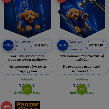
Έκπτωση
Έκπτωση
-10%
-10%
με
EXTRA10
με
EXTRA10
κουπόνι
κουπόνι
3mk Silverprotection+
3mk Hammer προστατευτική
προστατευτική μεμβράνη
μεμβράνη
Κατασκευασμένο κατά
Κατασκευασμένο κατά
παραγγελία
παραγγελία
18,90 €
19,90 €
17,01 €
17,92 €
Διαθέσιμο > 5 τεμ
Διαθέσιμο 3 τεμ
-59%