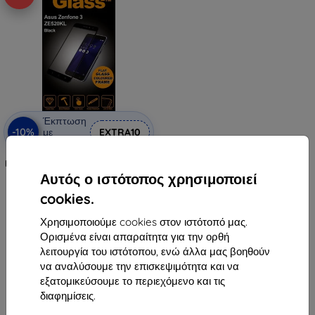
Έκπτωση
-10%
με
EXTRA10
κουπόνι
PanzerGlass για Asus ZenFone 3 -
μαύρο
Αυτός ο ιστότοπος χρησιμοποιεί
32,90 €
cookies.
13,42 €
Χρησιμοποιούμε cookies στον ιστότοπό μας.
Τελευταίο τεμάχιο σε απόθεμα
Ορισμένα είναι απαραίτητα για την ορθή
λειτουργία του ιστότοπου, ενώ άλλα μας βοηθούν
να αναλύσουμε την επισκεψιμότητα και να
εξατομικεύσουμε το περιεχόμενο και τις
διαφημίσεις.