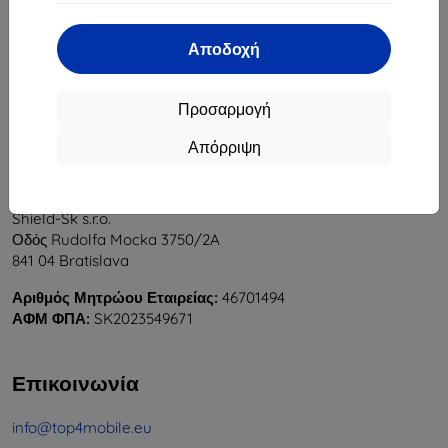
1
-
5
του συνόλου
5
.
Αποδοχή
«
1
»
Προσαρμογή
Απόρριψη
Shield-Sk s.r.o.
Οδός Rudolfa Mocka 3750/2A
841 04 Bratislava
Αριθμός Μητρώου Εταιρείας:
46701494
ΑΦΜ ΦΠΑ:
SK2023549671
Επικοινωνία
info@top4mobile.eu