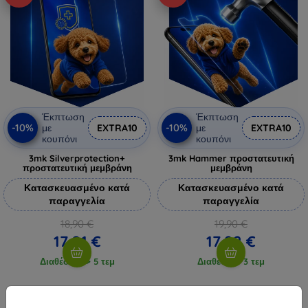
Έκπτωση
Έκπτωση
-10%
-10%
με
EXTRA10
με
EXTRA10
κουπόνι
κουπόνι
3mk Silverprotection+
3mk Hammer προστατευτική
προστατευτική μεμβράνη
μεμβράνη
Κατασκευασμένο κατά
Κατασκευασμένο κατά
παραγγελία
παραγγελία
18,90 €
19,90 €
17,01 €
17,92 €
Διαθέσιμο > 5 τεμ
Διαθέσιμο 3 τεμ