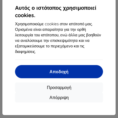
1
-
4
του συνόλου
4
.
Αυτός ο ιστότοπος χρησιμοποιεί
«
1
»
cookies.
Χρησιμοποιούμε cookies στον ιστότοπό μας.
Ορισμένα είναι απαραίτητα για την ορθή
λειτουργία του ιστότοπου, ενώ άλλα μας βοηθούν
να αναλύσουμε την επισκεψιμότητα και να
εξατομικεύσουμε το περιεχόμενο και τις
διαφημίσεις.
Shield-Sk s.r.o.
Οδός Rudolfa Mocka 3750/2A
841 04 Bratislava
Αποδοχή
Αριθμός Μητρώου Εταιρείας:
46701494
ΑΦΜ ΦΠΑ:
SK2023549671
Προσαρμογή
Απόρριψη
Επικοινωνία
info@top4mobile.eu