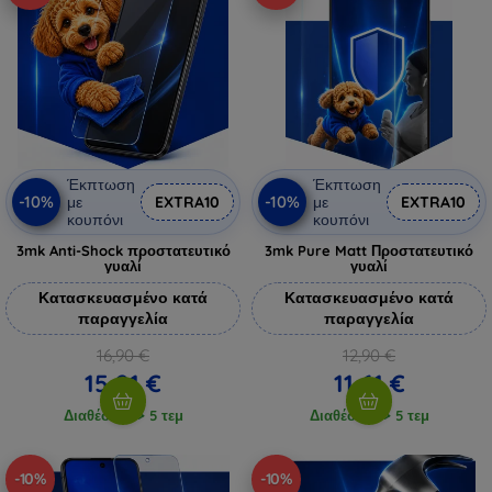
Έκπτωση
Έκπτωση
-10%
-10%
με
EXTRA10
με
EXTRA10
κουπόνι
κουπόνι
3mk Anti-Shock προστατευτικό
3mk Pure Matt Προστατευτικό
γυαλί
γυαλί
Κατασκευασμένο κατά
Κατασκευασμένο κατά
παραγγελία
παραγγελία
16,90 €
12,90 €
15,21 €
11,61 €
Διαθέσιμο > 5 τεμ
Διαθέσιμο > 5 τεμ
-10%
-10%