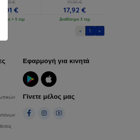
18,90 €
19,90 €
17,01 €
17,92 €
έσιμο > 5 τεμ
Διαθέσιμο 3 τεμ
«
1
»
ες
Εφαρμογή για κινητά
Γίνετε μέλος μας
ωπικών
απόνων
θέσεις