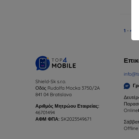
Δ
1
-
4
το
Επικ
info@t
Shield-Sk s.r.o.
Γρ
Οδός Rudolfa Mocka 3750/2A
841 04 Bratislava
Δευτέρ
Παρασκ
Αριθμός Μητρώου Εταιρείας:
Online
46701494
ΑΦΜ ΦΠΑ:
SK2023549671
Σάββατ
Offline