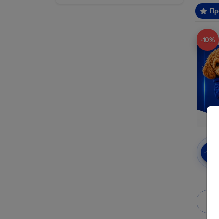
Πρ
-10%
-10
πρ
Κ
κ