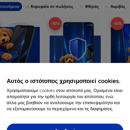
οτεινόμενα
Κορυφαία σε πωλήσεις
Φθηνός
Ακριβός
-10%
-10%
Αυτός ο ιστότοπος χρησιμοποιεί cookies.
Έκπτωση
Έκπτωση
Χρησιμοποιούμε cookies στον ιστότοπό μας. Ορισμένα είναι
%
-10%
-10%
με
EXTRA10
με
EXTRA10
μ
κουπόνι
κουπόνι
κ
απαραίτητα για την ορθή λειτουργία του ιστότοπου, ενώ
άλλα μας βοηθούν να αναλύσουμε την επισκεψιμότητα και
3mk Anti-Shock
3mk Pure Matt
3mk Si
να εξατομικεύσουμε το περιεχόμενο και τις διαφημίσεις.
οστατευτικό γυαλί
Προστατευτικό γυαλί
προστατ
ατασκευασμένο
Κατασκευασμένο
Κατα
ατά παραγγελία
κατά παραγγελία
κατά