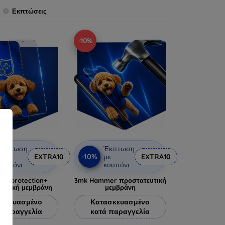
Εκπτώσεις
-10%
Έκπτωση
Έκπτωση
-10%
ε
EXTRA10
με
EXTRA10
ουπόνι
κουπόνι
lverprotection+
3mk Hammer προστατευτική
ευτική μεμβράνη
μεμβράνη
σκευασμένο
Κατασκευασμένο
 παραγγελία
κατά παραγγελία