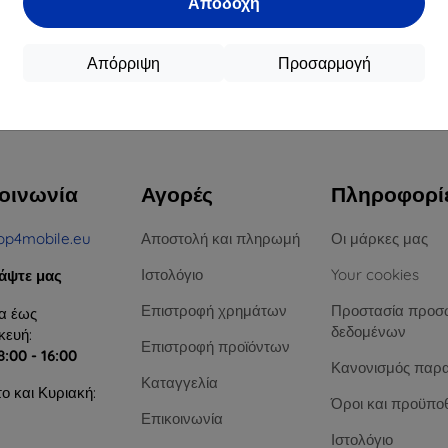
Αποδοχή
16,90 €
12,90 €
15,21 €
11,61 €
Απόρριψη
Προσαρμογή
ιαθέσιμο > 5 τεμ
Διαθέσιμο > 5 τεμ
Διαθ
υ συνόλου
4
.
οινωνία
Αγορές
Πληροφορί
op4mobile.eu
Αποστολή και πληρωμή
Οι μάρκες μας
Ιστολόγιο
Your cookies
άψτε μας
Επιστροφή χρημάτων
Προστασία προσ
α έως
δεδομένων
ευή:
Επιστροφή προϊόντων
8:00 - 16:00
Κανονισμός παρ
Καταγγελία
ο και Κυριακή:
Όροι και προϋπο
Επικοινωνία
Ιστολόγιο