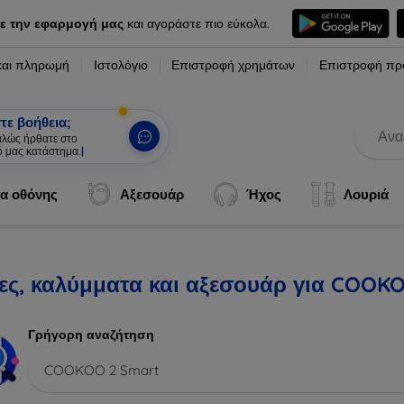
ε την εφαρμογή μας
και αγοράστε πιο εύκολα.
και πληρωμή
Ιστολόγιο
Επιστροφή χρημάτων
Επιστροφή πρ
τε βοήθεια;
καλώς ήρθατε στο
ό μας κατάστημα.
|
α οθόνης
Αξεσουάρ
Ήχος
Λουριά
ες, καλύμματα και αξεσουάρ για COOK
Γρήγορη αναζήτηση
COOKOO 2 Smart