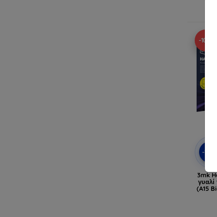
Δ
-10%
-10
3mk H
γυαλί 
(A15 B