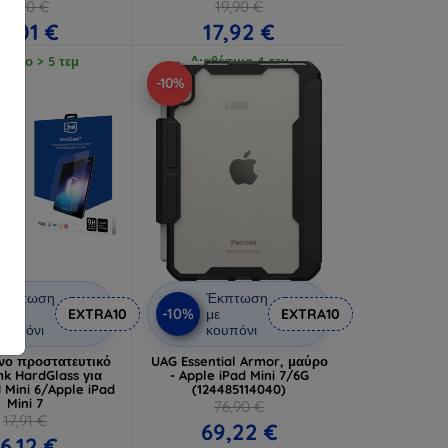
18,90 €
19,90 €
17,01 €
17,92 €
έσιμο > 5 τεμ
Διαθέσιμο 4 τεμ
-10%
Έκπτωση
Έκπτωση
-10%
ε
EXTRA10
με
EXTRA10
ουπόνι
κουπόνι
νο προστατευτικό
UAG Essential Armor, μαύρο
mk HardGlass για
- Apple iPad Mini 7/6G
 Mini 6/Apple iPad
(124485114040)
Mini 7
76,90 €
17,91 €
69,22 €
16,12 €