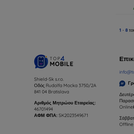
1
-
8
το
Επικ
info@t
Shield-Sk s.r.o.
Γρ
Οδός Rudolfa Mocka 3750/2A
841 04 Bratislava
Δευτέρ
Παρασκ
Αριθμός Μητρώου Εταιρείας:
Online
46701494
ΑΦΜ ΦΠΑ:
SK2023549671
Σάββατ
Offline