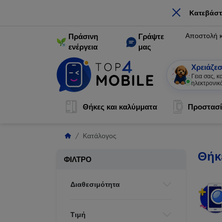
×
Κατεβάστ
Αποστολή 
Πράσινη
Γράψτε
ενέργεια
μας
Χρειάζεσ
Γεια σας, 
ηλεκτρονικ
Θήκες και καλύμματα
Προστασί
Κατάλογος
Θήκε
ΦΊΛΤΡΟ
Διαθεσιμότητα
Τιμή