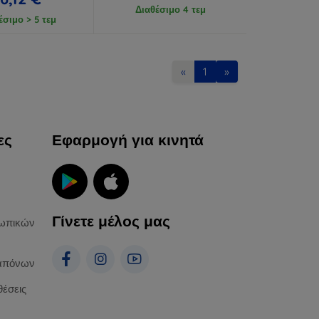
Διαθέσιμο 4 τεμ
έσιμο > 5 τεμ
«
1
»
ες
Εφαρμογή για κινητά
Γίνετε μέλος μας
ωπικών
απόνων
θέσεις