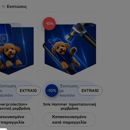
Εκπτώσεις
-10%
Έκπτωση
Έκπτωση
-10%
ε
EXTRA10
με
EXTRA10
ουπόνι
κουπόνι
lverprotection+
3mk Hammer προστατευτική
ευτική μεμβράνη
μεμβράνη
σκευασμένο
Κατασκευασμένο
 παραγγελία
κατά παραγγελία