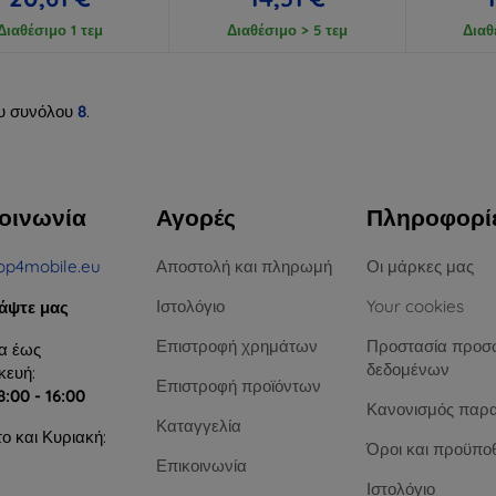
Διαθέσιμο 1 τεμ
Διαθέσιμο > 5 τεμ
Διαθ
υ συνόλου
8
.
οινωνία
Αγορές
Πληροφορί
op4mobile.eu
Αποστολή και πληρωμή
Οι μάρκες μας
Ιστολόγιο
Your cookies
άψτε μας
Επιστροφή χρημάτων
Προστασία προσ
α έως
δεδομένων
ευή:
Επιστροφή προϊόντων
8:00 - 16:00
Κανονισμός παρ
Καταγγελία
ο και Κυριακή:
Όροι και προϋπο
Επικοινωνία
Ιστολόγιο