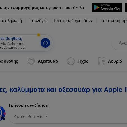
ε την εφαρμογή μας
και αγοράστε πιο εύκολα.
και πληρωμή
Ιστολόγιο
Επιστροφή χρημάτων
Επιστροφή πρ
τε βοήθεια;
καλώς ήρθατε στο
ό μας κατάστημα.
|
α οθόνης
Αξεσουάρ
Ήχος
Λουριά
ς, καλύμματα και αξεσουάρ για Apple i
Γρήγορη αναζήτηση
Apple iPad Mini 7