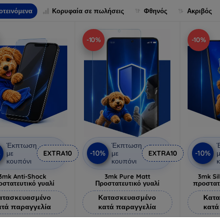
οτεινόμενα
Κορυφαία σε πωλήσεις
Φθηνός
Ακριβός
-10%
-10%
Έκπτωση
Έκπτωση
%
-10%
-10%
με
EXTRA10
με
EXTRA10
μ
κουπόνι
κουπόνι
κ
3mk Anti-Shock
3mk Pure Matt
3mk Si
οστατευτικό γυαλί
Προστατευτικό γυαλί
προστατ
ατασκευασμένο
Κατασκευασμένο
Κατα
ατά παραγγελία
κατά παραγγελία
κατά