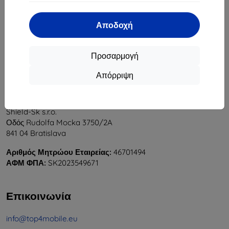
1
-
6
του συνόλου
6
.
Αποδοχή
«
1
»
Προσαρμογή
Απόρριψη
Shield-Sk s.r.o.
Οδός Rudolfa Mocka 3750/2A
841 04 Bratislava
Αριθμός Μητρώου Εταιρείας:
46701494
ΑΦΜ ΦΠΑ:
SK2023549671
Επικοινωνία
info@top4mobile.eu