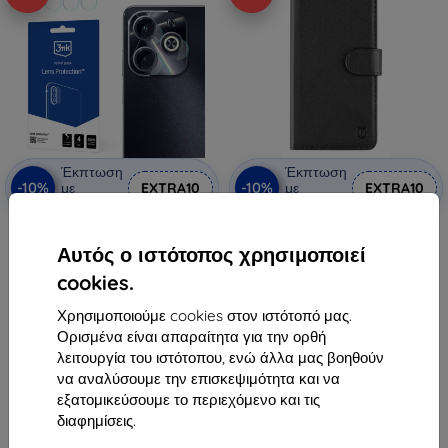
Έκπτωση
Έκπτωση
-10%
-10%
με
EXTRA10
με
EXTRA10
κουπόνι
κουπόνι
3mk Lens Protection Hybrid
Tactical Field Notes για Infinix
σκληρυμένο γυαλί φακού για
Hot 40i μαύρο (57983119851)
Αυτός ο ιστότοπος χρησιμοποιεί
Infinix Hot 40i
9,90 €
9,90 €
cookies.
8,90 €
8,90 €
Χρησιμοποιούμε cookies στον ιστότοπό μας.
Διαθέσιμο > 5 τεμ
Διαθέσιμο > 5 τεμ
Ορισμένα είναι απαραίτητα για την ορθή
λειτουργία του ιστότοπου, ενώ άλλα μας βοηθούν
να αναλύσουμε την επισκεψιμότητα και να
εξατομικεύσουμε το περιεχόμενο και τις
διαφημίσεις.