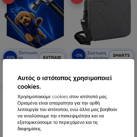
Έκπτωση
Έκπτωση
-5%
SMART5
-10%
με
EXTRA10
με κουπόνι
κουπόνι
Τσάντα ώμου Sunnylife για RS 4
3mk Hammer προστατευτική
32,90 €
μεμβράνη
Αυτός ο ιστότοπος χρησιμοποιεί
31,25 €
Κατασκευασμένο κατά
cookies.
Τελευταίο τεμάχιο σε απόθεμα
παραγγελία
Χρησιμοποιούμε cookies στον ιστότοπό μας.
19,90 €
Ορισμένα είναι απαραίτητα για την ορθή
17,92 €
λειτουργία του ιστότοπου, ενώ άλλα μας βοηθούν
να αναλύσουμε την επισκεψιμότητα και να
Διαθέσιμο 4 τεμ
εξατομικεύσουμε το περιεχόμενο και τις
διαφημίσεις.