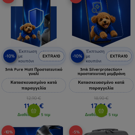
Έκπτωση
Έκπτωση
-10%
-10%
με
EXTRA10
με
EXTRA10
κουπόνι
κουπόνι
3mk Pure Matt Προστατευτικό
3mk Silverprotection+
γυαλί
προστατευτική μεμβράνη
Κατασκευασμένο κατά
Κατασκευασμένο κατά
παραγγελία
παραγγελία
12,90 €
18,90 €
11,61 €
17,01 €
Διαθέσιμο > 5 τεμ
Διαθέσιμο > 5 τεμ
-10%
-5%