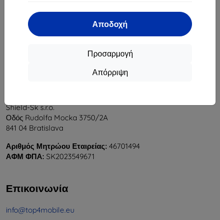
1
-
6
του συνόλου
6
.
Αποδοχή
«
1
»
Προσαρμογή
Απόρριψη
Shield-Sk s.r.o.
Οδός Rudolfa Mocka 3750/2A
841 04 Bratislava
Αριθμός Μητρώου Εταιρείας:
46701494
ΑΦΜ ΦΠΑ:
SK2023549671
Επικοινωνία
info@top4mobile.eu