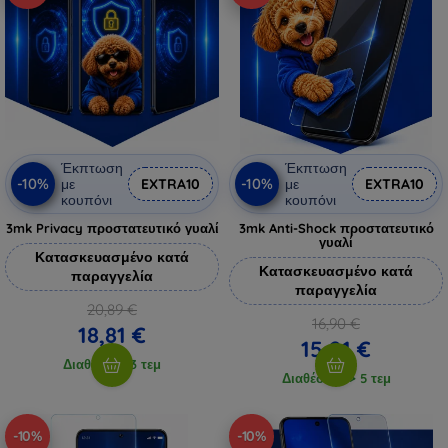
Έκπτωση
Έκπτωση
-10%
-10%
με
EXTRA10
με
EXTRA10
κουπόνι
κουπόνι
3mk Privacy προστατευτικό γυαλί
3mk Anti-Shock προστατευτικό
γυαλί
Κατασκευασμένο κατά
Κατασκευασμένο κατά
παραγγελία
παραγγελία
20,89 €
16,90 €
18,81 €
15,21 €
Διαθέσιμο 3 τεμ
Διαθέσιμο > 5 τεμ
-10%
-10%