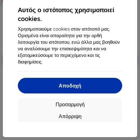
Αυτός ο ιστότοπος χρησιμοποιεί
cookies.
Χρησιμοποιούμε cookies στον ιστότοπό μας.
Ορισμένα είναι απαραίτητα για την ορθή
λειτουργία του ιστότοπου, ενώ άλλα μας βοηθούν
να αναλύσουμε την επισκεψιμότητα και να
Έκπτωση
Έκπτωση
εξατομικεύσουμε το περιεχόμενο και τις
-10%
-10%
με
EXTRA10
με
EXTRA10
διαφημίσεις.
κουπόνι
κουπόνι
3MK Silky Matt Pro HTC U24 Pro
Προστασία φακού 3MK για HTC
ματ προστατευτική μεμβράνη
U24 Pro 4 τεμάχια
18,90 €
7,90 €
Αποδοχή
7,11 €
4,41 €
Τελευταίο τεμάχιο σε απόθεμα
Διαθέσιμο 3 τεμ
Προσαρμογή
Απόρριψη