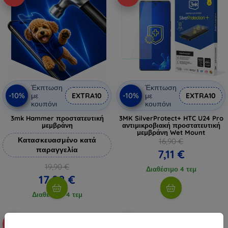
Έκπτωση
Έκπτωση
-10%
-10%
με
EXTRA10
με
EXTRA10
κουπόνι
κουπόνι
3mk Hammer προστατευτική
3MK SilverProtect+ HTC U24 Pro
μεμβράνη
αντιμικροβιακή προστατευτική
μεμβράνη Wet Mount
Κατασκευασμένο κατά
16,90 €
παραγγελία
7,11 €
19,90 €
Διαθέσιμο 4 τεμ
17,92 €
Διαθέσιμο 4 τεμ
-62%
-44%