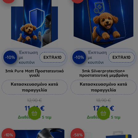
Έκπτωση
Έκπτωση
-10%
-10%
με
EXTRA10
με
EXTRA10
κουπόνι
κουπόνι
3mk Pure Matt Προστατευτικό
3mk Silverprotection+
γυαλί
προστατευτική μεμβράνη
Κατασκευασμένο κατά
Κατασκευασμένο κατά
παραγγελία
παραγγελία
12,90 €
18,90 €
11,61 €
17,01 €
Διαθέσιμο > 5 τεμ
Διαθέσιμο > 5 τεμ
-10%
-58%