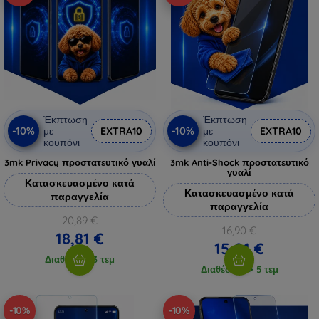
Έκπτωση
Έκπτωση
-10%
-10%
με
EXTRA10
με
EXTRA10
κουπόνι
κουπόνι
3mk Privacy προστατευτικό γυαλί
3mk Anti-Shock προστατευτικό
γυαλί
Κατασκευασμένο κατά
Κατασκευασμένο κατά
παραγγελία
παραγγελία
20,89 €
16,90 €
18,81 €
15,21 €
Διαθέσιμο 3 τεμ
Διαθέσιμο > 5 τεμ
-10%
-10%