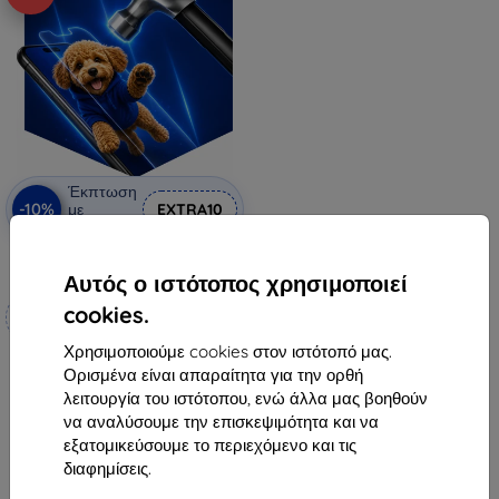
Έκπτωση
-10%
με
EXTRA10
κουπόνι
3mk Hammer προστατευτική
μεμβράνη
Αυτός ο ιστότοπος χρησιμοποιεί
Κατασκευασμένο κατά
cookies.
παραγγελία
Χρησιμοποιούμε cookies στον ιστότοπό μας.
19,90 €
Ορισμένα είναι απαραίτητα για την ορθή
17,92 €
λειτουργία του ιστότοπου, ενώ άλλα μας βοηθούν
να αναλύσουμε την επισκεψιμότητα και να
Διαθέσιμο 4 τεμ
εξατομικεύσουμε το περιεχόμενο και τις
διαφημίσεις.