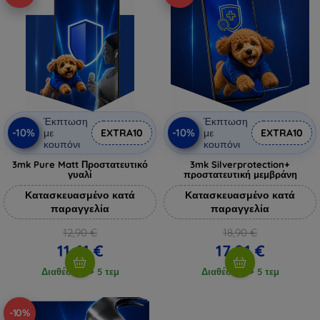
Έκπτωση
Έκπτωση
-10%
-10%
με
EXTRA10
με
EXTRA10
κουπόνι
κουπόνι
3mk Pure Matt Προστατευτικό
3mk Silverprotection+
γυαλί
προστατευτική μεμβράνη
Κατασκευασμένο κατά
Κατασκευασμένο κατά
παραγγελία
παραγγελία
12,90 €
18,90 €
11,61 €
17,01 €
Διαθέσιμο > 5 τεμ
Διαθέσιμο > 5 τεμ
-10%