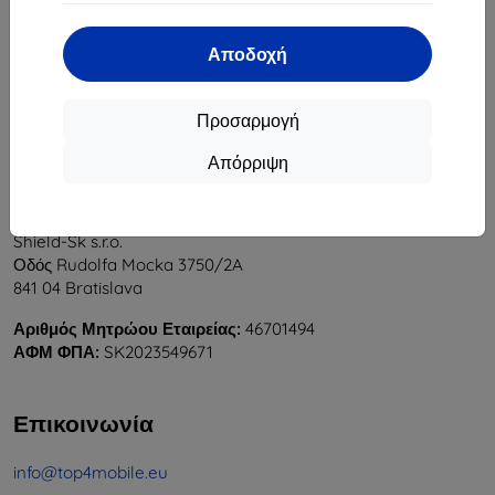
1
-
5
του συνόλου
5
.
Αποδοχή
«
1
»
Προσαρμογή
Απόρριψη
Shield-Sk s.r.o.
Οδός Rudolfa Mocka 3750/2A
841 04 Bratislava
Αριθμός Μητρώου Εταιρείας:
46701494
ΑΦΜ ΦΠΑ:
SK2023549671
Επικοινωνία
info@top4mobile.eu