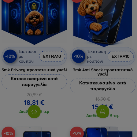
Έκπτωση
Έκπτωση
-10%
-10%
με
EXTRA10
με
EXTRA10
κουπόνι
κουπόνι
3mk Privacy προστατευτικό γυαλί
3mk Anti-Shock προστατευτικό
γυαλί
Κατασκευασμένο κατά
Κατασκευασμένο κατά
παραγγελία
παραγγελία
20,89 €
16,90 €
18,81 €
15,21 €
Διαθέσιμο 3 τεμ
Διαθέσιμο > 5 τεμ
-10%
-10%