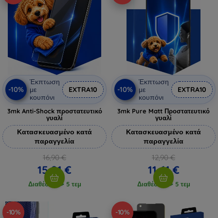
Έκπτωση
Έκπτωση
-10%
-10%
με
EXTRA10
με
EXTRA10
κουπόνι
κουπόνι
3mk Anti-Shock προστατευτικό
3mk Pure Matt Προστατευτικό
γυαλί
γυαλί
Κατασκευασμένο κατά
Κατασκευασμένο κατά
παραγγελία
παραγγελία
16,90 €
12,90 €
15,21 €
11,61 €
Διαθέσιμο > 5 τεμ
Διαθέσιμο > 5 τεμ
-10%
-10%