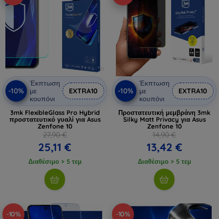
Έκπτωση
Έκπτωση
-10%
-10%
με
EXTRA10
με
EXTRA10
κουπόνι
κουπόνι
3mk FlexibleGlass Pro Hybrid
Προστατευτική μεμβράνη 3mk
προστατευτικό γυαλί για Asus
Silky Matt Privacy για Asus
Zenfone 10
Zenfone 10
27,90 €
14,90 €
25,11 €
13,42 €
Διαθέσιμο > 5 τεμ
Διαθέσιμο > 5 τεμ
-10%
-10%