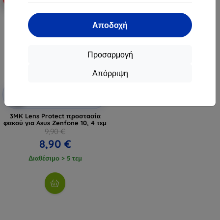
Αποδοχή
Προσαρμογή
Απόρριψη
Έκπτωση
-10%
με
EXTRA10
κουπόνι
3MK Lens Protect προστασία
φακού για Asus Zenfone 10, 4 τεμ
9,90 €
8,90 €
Διαθέσιμο > 5 τεμ