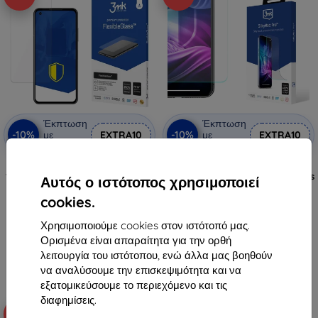
Έκπτωση
Έκπτωση
-10%
-10%
με
EXTRA10
με
EXTRA10
κουπόνι
κουπόνι
3MK FlexibleGlass Asus Zenfone
3mk Silky Matt Pro
10 υβριδικό προστατευτικό γυαλί
προστατευτική μεμβράνη για Asus
Αυτός ο ιστότοπος χρησιμοποιεί
Zenfone 10
10,90 €
12,90 €
cookies.
9,81 €
11,61 €
Χρησιμοποιούμε cookies στον ιστότοπό μας.
Διαθέσιμο > 5 τεμ
Διαθέσιμο 3 τεμ
Ορισμένα είναι απαραίτητα για την ορθή
λειτουργία του ιστότοπου, ενώ άλλα μας βοηθούν
να αναλύσουμε την επισκεψιμότητα και να
εξατομικεύσουμε το περιεχόμενο και τις
διαφημίσεις.
-10%