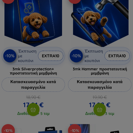
Έκπτωση
Έκπτωση
-10%
-10%
με
EXTRA10
με
EXTRA10
κουπόνι
κουπόνι
3mk Silverprotection+
3mk Hammer προστατευτική
προστατευτική μεμβράνη
μεμβράνη
Κατασκευασμένο κατά
Κατασκευασμένο κατά
παραγγελία
παραγγελία
18,90 €
19,90 €
17,01 €
17,92 €
Διαθέσιμο > 5 τεμ
Διαθέσιμο 3 τεμ
-10%
-10%