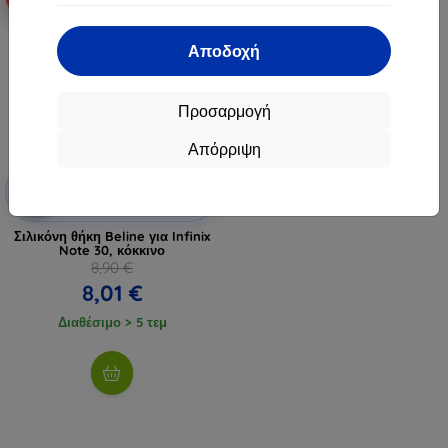
Αποδοχή
Προσαρμογή
Απόρριψη
Έκπτωση
-10%
με
EXTRA10
κουπόνι
Σιλικόνη θήκη Beline για Infinix
Note 30, κόκκινο
8,90 €
8,01 €
Διαθέσιμο > 5 τεμ