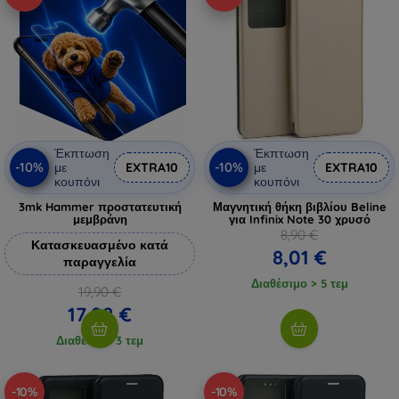
Έκπτωση
Έκπτωση
-10%
-10%
με
EXTRA10
με
EXTRA10
κουπόνι
κουπόνι
3mk Hammer προστατευτική
Μαγνητική θήκη βιβλίου Beline
μεμβράνη
για Infinix Note 30 χρυσό
8,90 €
Κατασκευασμένο κατά
8,01 €
παραγγελία
Διαθέσιμο > 5 τεμ
19,90 €
17,92 €
Διαθέσιμο 3 τεμ
-10%
-10%