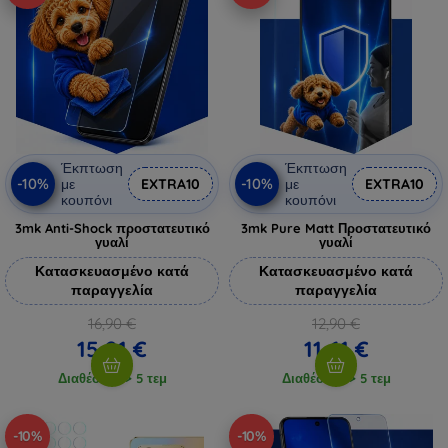
Έκπτωση
Έκπτωση
-10%
-10%
με
EXTRA10
με
EXTRA10
κουπόνι
κουπόνι
3mk Anti-Shock προστατευτικό
3mk Pure Matt Προστατευτικό
γυαλί
γυαλί
Κατασκευασμένο κατά
Κατασκευασμένο κατά
παραγγελία
παραγγελία
16,90 €
12,90 €
15,21 €
11,61 €
Διαθέσιμο > 5 τεμ
Διαθέσιμο > 5 τεμ
-10%
-10%