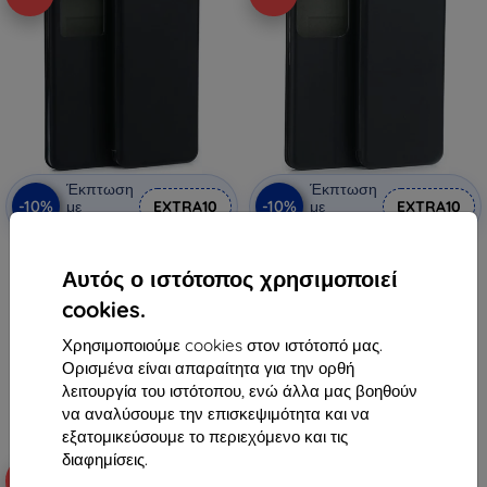
Έκπτωση
Έκπτωση
-10%
-10%
με
EXTRA10
με
EXTRA10
κουπόνι
κουπόνι
Μαγνητική θήκη βιβλίου Beline
Μαγνητική θήκη βιβλίου Beline
για Infinix Note 30 Pro μαύρο
για Infinix Note 30 μαύρο
Αυτός ο ιστότοπος χρησιμοποιεί
8,90 €
8,90 €
cookies.
8,01 €
8,01 €
Χρησιμοποιούμε cookies στον ιστότοπό μας.
Διαθέσιμο > 5 τεμ
Διαθέσιμο > 5 τεμ
Ορισμένα είναι απαραίτητα για την ορθή
λειτουργία του ιστότοπου, ενώ άλλα μας βοηθούν
να αναλύσουμε την επισκεψιμότητα και να
εξατομικεύσουμε το περιεχόμενο και τις
διαφημίσεις.
-10%