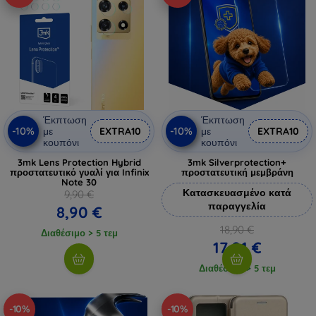
Έκπτωση
Έκπτωση
-10%
-10%
με
EXTRA10
με
EXTRA10
κουπόνι
κουπόνι
3mk Lens Protection Hybrid
3mk Silverprotection+
προστατευτικό γυαλί για Infinix
προστατευτική μεμβράνη
Note 30
Κατασκευασμένο κατά
9,90 €
παραγγελία
8,90 €
18,90 €
Διαθέσιμο > 5 τεμ
17,01 €
Διαθέσιμο > 5 τεμ
-10%
-10%