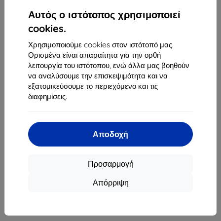
1
-
4
του συνόλου
4
.
Αυτός ο ιστότοπος χρησιμοποιεί
«
1
»
cookies.
Χρησιμοποιούμε cookies στον ιστότοπό μας.
Ορισμένα είναι απαραίτητα για την ορθή
λειτουργία του ιστότοπου, ενώ άλλα μας βοηθούν
να αναλύσουμε την επισκεψιμότητα και να
εξατομικεύσουμε το περιεχόμενο και τις
διαφημίσεις.
Shield-Sk s.r.o.
Οδός Rudolfa Mocka 3750/2A
841 04 Bratislava
Αποδοχή
Αριθμός Μητρώου Εταιρείας:
46701494
ΑΦΜ ΦΠΑ:
SK2023549671
Προσαρμογή
Απόρριψη
Επικοινωνία
info@top4mobile.eu