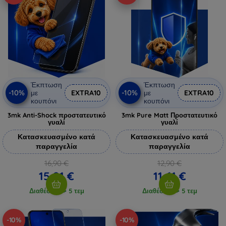
Έκπτωση
Έκπτωση
-10%
-10%
με
EXTRA10
με
EXTRA10
κουπόνι
κουπόνι
3mk Anti-Shock προστατευτικό
3mk Pure Matt Προστατευτικό
γυαλί
γυαλί
Κατασκευασμένο κατά
Κατασκευασμένο κατά
παραγγελία
παραγγελία
16,90 €
12,90 €
15,21 €
11,61 €
Διαθέσιμο > 5 τεμ
Διαθέσιμο > 5 τεμ
-10%
-10%