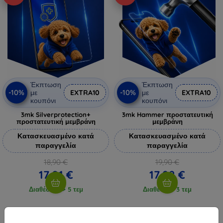
Έκπτωση
Έκπτωση
-10%
-10%
με
EXTRA10
με
EXTRA10
κουπόνι
κουπόνι
3mk Silverprotection+
3mk Hammer προστατευτική
προστατευτική μεμβράνη
μεμβράνη
Κατασκευασμένο κατά
Κατασκευασμένο κατά
παραγγελία
παραγγελία
18,90 €
19,90 €
17,01 €
17,92 €
Διαθέσιμο > 5 τεμ
Διαθέσιμο 3 τεμ