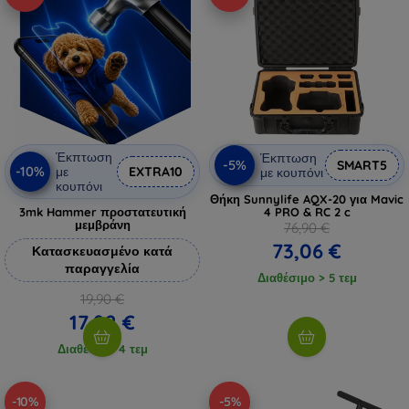
Έκπτωση
Έκπτωση
-5%
SMART5
-10%
με
EXTRA10
με κουπόνι
κουπόνι
Θήκη Sunnylife AQX-20 για Mavic
3mk Hammer προστατευτική
4 PRO & RC 2 c
μεμβράνη
76,90 €
73,06 €
Κατασκευασμένο κατά
παραγγελία
Διαθέσιμο > 5 τεμ
19,90 €
17,92 €
Διαθέσιμο 4 τεμ
-10%
-5%