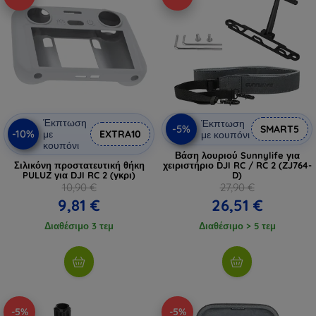
Έκπτωση
Έκπτωση
-5%
SMART5
-10%
με
EXTRA10
με κουπόνι
κουπόνι
Βάση λουριού Sunnylife για
Σιλικόνη προστατευτική θήκη
χειριστήριο DJI RC / RC 2 (ZJ764-
PULUZ για DJI RC 2 (γκρι)
D)
10,90 €
27,90 €
9,81 €
26,51 €
Διαθέσιμο 3 τεμ
Διαθέσιμο > 5 τεμ
-5%
-5%