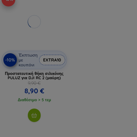
Έκπτωση
-10%
με
EXTRA10
κουπόνι
Προστατευτική θήκη σιλικόνης
PULUZ για DJI RC 2 (μαύρη)
9,90 €
8,90 €
Διαθέσιμο > 5 τεμ