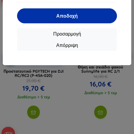
Αποδοχή
Προσαρμογή
Απόρριψη
Έκπτωση
Έκπτωση
-5%
SMART5
-10%
με
EXTRA10
με κουπόνι
κουπόνι
Θήκη και σκιάδιο φακού
Προστατευτικό PGYTECH για DJI
Sunnylife για RC 2/1
RC/RC2 (P-45A-020)
16,90 €
21,90 €
16,06 €
19,70 €
Διαθέσιμο > 5 τεμ
Διαθέσιμο > 5 τεμ
-10%