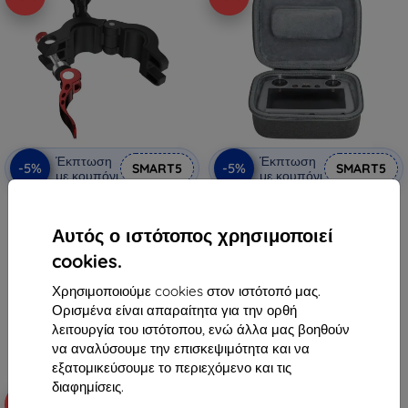
Έκπτωση
Έκπτωση
-5%
-5%
SMART5
SMART5
με κουπόνι
με κουπόνι
Βάση ποδηλάτου Sunnylife για
Θήκη μεταφοράς Sunnylife για
Remote Controller DJI RC 2
DJI RC 2
(ZJ669)
16,90 €
Αυτός ο ιστότοπος χρησιμοποιεί
23,89 €
16,06 €
cookies.
22,70 €
Διαθέσιμο > 5 τεμ
Χρησιμοποιούμε cookies στον ιστότοπό μας.
Διαθέσιμο > 5 τεμ
Ορισμένα είναι απαραίτητα για την ορθή
λειτουργία του ιστότοπου, ενώ άλλα μας βοηθούν
να αναλύσουμε την επισκεψιμότητα και να
εξατομικεύσουμε το περιεχόμενο και τις
διαφημίσεις.
-10%
-5%