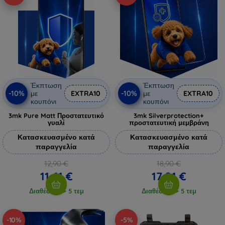
Έκπτωση
Έκπτωση
-10%
-10%
με
EXTRA10
με
EXTRA10
κουπόνι
κουπόνι
3mk Pure Matt Προστατευτικό
3mk Silverprotection+
γυαλί
προστατευτική μεμβράνη
Κατασκευασμένο κατά
Κατασκευασμένο κατά
παραγγελία
παραγγελία
12,90 €
18,90 €
11,61 €
17,01 €
Διαθέσιμο > 5 τεμ
Διαθέσιμο > 5 τεμ
-10%
-5%