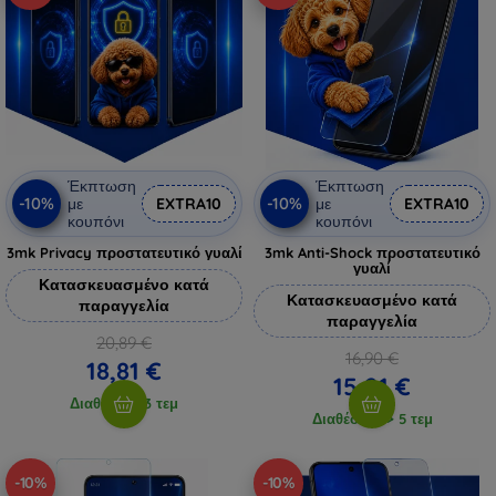
Έκπτωση
Έκπτωση
-10%
-10%
με
EXTRA10
με
EXTRA10
κουπόνι
κουπόνι
3mk Privacy προστατευτικό γυαλί
3mk Anti-Shock προστατευτικό
γυαλί
Κατασκευασμένο κατά
Κατασκευασμένο κατά
παραγγελία
παραγγελία
20,89 €
16,90 €
18,81 €
15,21 €
Διαθέσιμο 3 τεμ
Διαθέσιμο > 5 τεμ
-10%
-10%