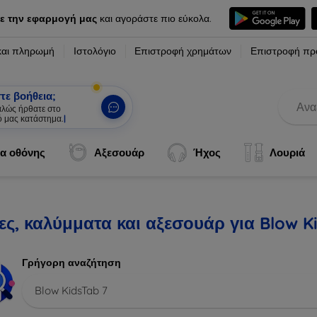
ε την εφαρμογή μας
και αγοράστε πιο εύκολα.
και πληρωμή
Ιστολόγιο
Επιστροφή χρημάτων
Επιστροφή πρ
τε βοήθεια;
καλώς ήρθατε στο
ό μας κατάστημα.
|
α οθόνης
Αξεσουάρ
Ήχος
Λουριά
ς, καλύμματα και αξεσουάρ για Blow K
Γρήγορη αναζήτηση
Blow KidsTab 7