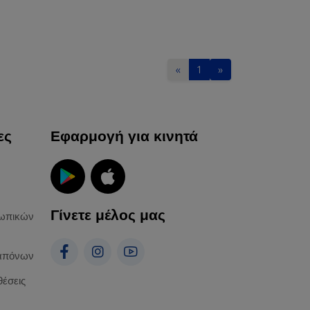
«
1
»
ες
Εφαρμογή για κινητά
Γίνετε μέλος μας
ωπικών
απόνων
θέσεις