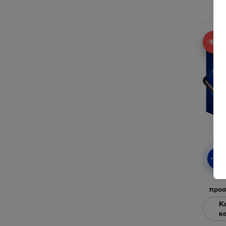
-10%
-10
προσ
Κ
κ