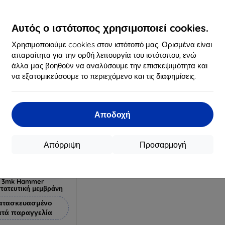
20,89 €
16,90 €
18,81 €
15,21 €
Αυτός ο ιστότοπος χρησιμοποιεί cookies.
Διαθέσιμο 3 τεμ
Διαθέσιμο > 5 τεμ
Διαθ
Χρησιμοποιούμε cookies στον ιστότοπό μας. Ορισμένα είναι
απαραίτητα για την ορθή λειτουργία του ιστότοπου, ενώ
άλλα μας βοηθούν να αναλύσουμε την επισκεψιμότητα και
να εξατομικεύσουμε το περιεχόμενο και τις διαφημίσεις.
Αποδοχή
Απόρριψη
Προσαρμογή
Έκπτωση
%
με
EXTRA10
κουπόνι
3mk Hammer
τατευτική μεμβράνη
ατασκευασμένο
ατά παραγγελία