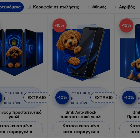
οτεινόμενα
Κορυφαία σε πωλήσεις
Φθηνός
Ακριβός
-10%
-10%
Έκπτωση
Έκπτωση
%
-10%
-10%
με
EXTRA10
με
EXTRA10
μ
κουπόνι
κουπόνι
κ
ivacy προστατευτικό
3mk Anti-Shock
3mk
γυαλί
προστατευτικό γυαλί
Προστ
ατασκευασμένο
Κατασκευασμένο
Κατα
ατά παραγγελία
κατά παραγγελία
κατά