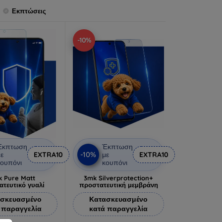
Εκπτώσεις
-10%
Έκπτωση
Έκπτωση
-10%
ε
EXTRA10
με
EXTRA10
ουπόνι
κουπόνι
 Pure Matt
3mk Silverprotection+
ατευτικό γυαλί
προστατευτική μεμβράνη
σκευασμένο
Κατασκευασμένο
 παραγγελία
κατά παραγγελία