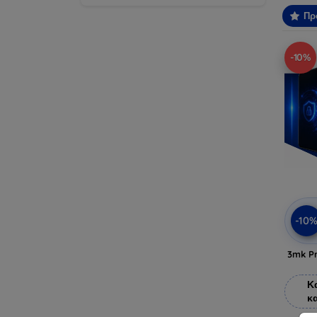
Πρ
-10%
-10
3mk Pr
Κ
κ