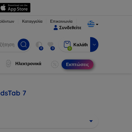
οϊόντων
Καταγγελία
Επικοινωνία
Συνδεθείτε
Καλάθι
0
0
0
Ηλεκτρονικά
Εκπτώσεις
idsTab 7