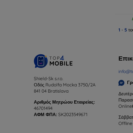
1
-
5
το
Επικ
info@t
Shield-Sk s.r.o.
Γρ
Οδός Rudolfa Mocka 3750/2A
841 04 Bratislava
Δευτέρ
Παρασκ
Αριθμός Μητρώου Εταιρείας:
Online
46701494
ΑΦΜ ΦΠΑ:
SK2023549671
Σάββατ
Offline