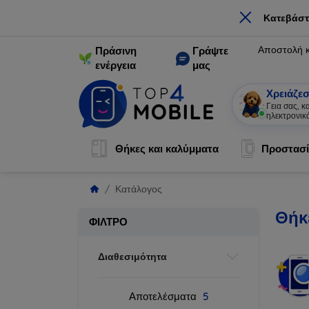
×
Κατεβάστ
Αποστολή 
Πράσινη
Γράψτε
ενέργεια
μας
Χρειάζεσ
Γεια σας, 
ηλεκτρονικ
Θήκες και καλύμματα
Προστασί
Κατάλογος
Θήκε
ΦΊΛΤΡΟ
Διαθεσιμότητα
Αποτελέσματα
5