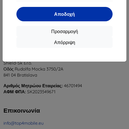
1
-
6
του συνόλου
6
.
Αποδοχή
«
1
»
Προσαρμογή
Απόρριψη
Shield-Sk s.r.o.
Οδός Rudolfa Mocka 3750/2A
841 04 Bratislava
Αριθμός Μητρώου Εταιρείας:
46701494
ΑΦΜ ΦΠΑ:
SK2023549671
Επικοινωνία
info@top4mobile.eu