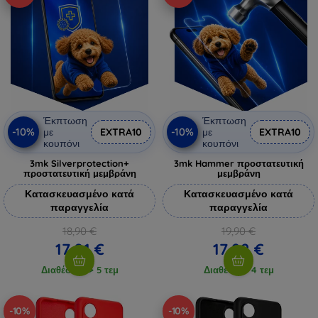
Έκπτωση
Έκπτωση
-10%
-10%
με
EXTRA10
με
EXTRA10
κουπόνι
κουπόνι
3mk Silverprotection+
3mk Hammer προστατευτική
προστατευτική μεμβράνη
μεμβράνη
Κατασκευασμένο κατά
Κατασκευασμένο κατά
παραγγελία
παραγγελία
18,90 €
19,90 €
17,01 €
17,92 €
Διαθέσιμο > 5 τεμ
Διαθέσιμο 4 τεμ
-10%
-10%