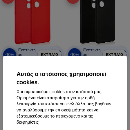
Έκπτωση
Έκπτωση
-10%
-10%
με
EXTRA10
με
EXTRA10
κουπόνι
κουπόνι
Θήκη σιλικόνης Beline κόκκινη
Θήκη σιλικόνης Beline Oppo
για Oppo Reno 8T
Reno 8T μαύρη
Αυτός ο ιστότοπος χρησιμοποιεί
8,90 €
8,90 €
cookies.
8,01 €
8,01 €
Χρησιμοποιούμε cookies στον ιστότοπό μας.
Διαθέσιμο > 5 τεμ
Διαθέσιμο 1 τεμ
Ορισμένα είναι απαραίτητα για την ορθή
λειτουργία του ιστότοπου, ενώ άλλα μας βοηθούν
να αναλύσουμε την επισκεψιμότητα και να
εξατομικεύσουμε το περιεχόμενο και τις
διαφημίσεις.