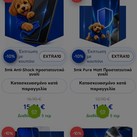
Έκπτωση
Έκπτωση
-10%
-10%
με
EXTRA10
με
EXTRA10
κουπόνι
κουπόνι
3mk Anti-Shock προστατευτικό
3mk Pure Matt Προστατευτικό
γυαλί
γυαλί
Κατασκευασμένο κατά
Κατασκευασμένο κατά
παραγγελία
παραγγελία
16,90 €
12,90 €
15,21 €
11,61 €
Διαθέσιμο > 5 τεμ
Διαθέσιμο > 5 τεμ
-10%
-10%