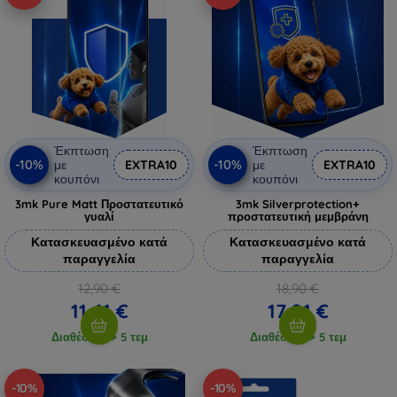
Έκπτωση
Έκπτωση
-10%
-10%
με
EXTRA10
με
EXTRA10
κουπόνι
κουπόνι
3mk Pure Matt Προστατευτικό
3mk Silverprotection+
γυαλί
προστατευτική μεμβράνη
Κατασκευασμένο κατά
Κατασκευασμένο κατά
παραγγελία
παραγγελία
12,90 €
18,90 €
11,61 €
17,01 €
Διαθέσιμο > 5 τεμ
Διαθέσιμο > 5 τεμ
-10%
-10%