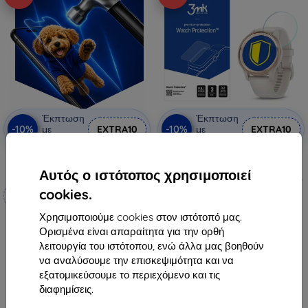
Έκπτωση
Έκπτωση
-10%
-10%
με
EXTRA10
με
EXTRA10
κουπόνι
κουπόνι
3mk Hammer προστατευτική
3MK Folia ARC Garmin Vivomove
μεμβράνη
Trend προστατευτικό φίλμ
Αυτός ο ιστότοπος χρησιμοποιεί
πλήρους οθόνης (5903108519021)
Κατασκευασμένο κατά
10,90 €
cookies.
παραγγελία
9,81 €
Χρησιμοποιούμε cookies στον ιστότοπό μας.
19,90 €
Διαθέσιμο > 5 τεμ
Ορισμένα είναι απαραίτητα για την ορθή
17,92 €
λειτουργία του ιστότοπου, ενώ άλλα μας βοηθούν
να αναλύσουμε την επισκεψιμότητα και να
Διαθέσιμο 4 τεμ
εξατομικεύσουμε το περιεχόμενο και τις
διαφημίσεις.