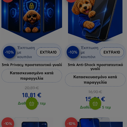
Έκπτωση
Έκπτωση
-10%
-10%
με
EXTRA10
με
EXTRA10
κουπόνι
κουπόνι
3mk Privacy προστατευτικό γυαλί
3mk Anti-Shock προστατευτικό
γυαλί
Κατασκευασμένο κατά
Κατασκευασμένο κατά
παραγγελία
παραγγελία
20,89 €
16,90 €
18,81 €
15,21 €
Διαθέσιμο 3 τεμ
Διαθέσιμο > 5 τεμ
-10%
-10%