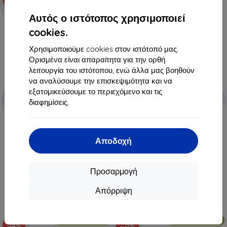
Αυτός ο ιστότοπος χρησιμοποιεί
cookies.
Χρησιμοποιούμε cookies στον ιστότοπό μας.
Ορισμένα είναι απαραίτητα για την ορθή
λειτουργία του ιστότοπου, ενώ άλλα μας βοηθούν
να αναλύσουμε την επισκεψιμότητα και να
Έκπτωση
Έκπτωση
εξατομικεύσουμε το περιεχόμενο και τις
-10%
-10%
με
EXTRA10
με
EXTRA10
διαφημίσεις.
κουπόνι
κουπόνι
Ghostek Covert 6, Google Pixel
Ghostek Atomic Slim 4, Google
Fold, διάφανο (GHOCAS3400)
Pixel Fold, κόκκινο (GHOCAS3411)
43,90 €
94,90 €
Αποδοχή
35,01 €
35,91 €
Διαθέσιμο > 5 τεμ
Διαθέσιμο > 5 τεμ
Προσαρμογή
Απόρριψη
Δωρεάν αποστολή
Δωρεάν αποστολή
-14%
-21%