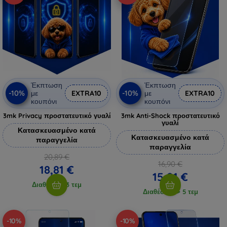
Έκπτωση
Έκπτωση
-10%
-10%
με
EXTRA10
με
EXTRA10
κουπόνι
κουπόνι
3mk Privacy προστατευτικό γυαλί
3mk Anti-Shock προστατευτικό
γυαλί
Κατασκευασμένο κατά
Κατασκευασμένο κατά
παραγγελία
παραγγελία
20,89 €
16,90 €
18,81 €
15,21 €
Διαθέσιμο 3 τεμ
Διαθέσιμο > 5 τεμ
-10%
-10%