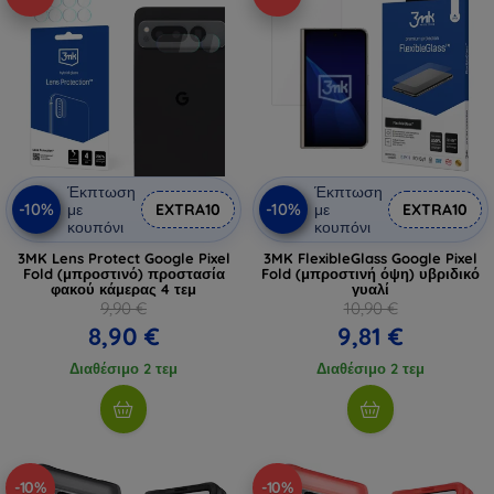
Έκπτωση
Έκπτωση
-10%
-10%
με
EXTRA10
με
EXTRA10
κουπόνι
κουπόνι
3MK Lens Protect Google Pixel
3MK FlexibleGlass Google Pixel
Fold (μπροστινό) προστασία
Fold (μπροστινή όψη) υβριδικό
φακού κάμερας 4 τεμ
γυαλί
9,90 €
10,90 €
8,90 €
9,81 €
Διαθέσιμο 2 τεμ
Διαθέσιμο 2 τεμ
-10%
-10%