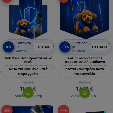
Έκπτωση
Έκπτωση
-10%
-10%
με
EXTRA10
με
EXTRA10
κουπόνι
κουπόνι
3mk Pure Matt Προστατευτικό
3mk Silverprotection+
γυαλί
προστατευτική μεμβράνη
Κατασκευασμένο κατά
Κατασκευασμένο κατά
παραγγελία
παραγγελία
12,90 €
18,90 €
11,61 €
17,01 €
Διαθέσιμο > 5 τεμ
Διαθέσιμο > 5 τεμ
-10%
-44%