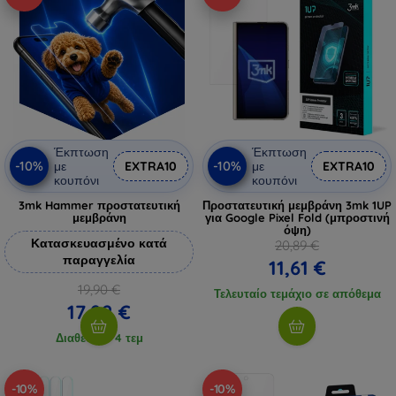
Έκπτωση
Έκπτωση
-10%
-10%
με
EXTRA10
με
EXTRA10
κουπόνι
κουπόνι
3mk Hammer προστατευτική
Προστατευτική μεμβράνη 3mk 1UP
μεμβράνη
για Google Pixel Fold (μπροστινή
όψη)
Κατασκευασμένο κατά
20,89 €
παραγγελία
11,61 €
19,90 €
Τελευταίο τεμάχιο σε απόθεμα
17,92 €
Διαθέσιμο 4 τεμ
-10%
-10%