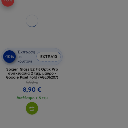
-10%
Έκπτωση
-10%
με
EXTRA10
κουπόνι
Spigen Glass EZ Fit Optik Pro
συσκευασία 2 τμχ, μαύρο -
Google Pixel Fold (AGL06207)
9,90 €
8,90 €
Διαθέσιμο > 5 τεμ