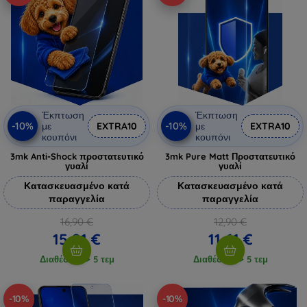
Έκπτωση
Έκπτωση
-10%
-10%
με
EXTRA10
με
EXTRA10
κουπόνι
κουπόνι
3mk Anti-Shock προστατευτικό
3mk Pure Matt Προστατευτικό
γυαλί
γυαλί
Κατασκευασμένο κατά
Κατασκευασμένο κατά
παραγγελία
παραγγελία
16,90 €
12,90 €
15,21 €
11,61 €
Διαθέσιμο > 5 τεμ
Διαθέσιμο > 5 τεμ
-10%
-10%