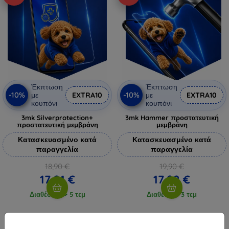
Έκπτωση
Έκπτωση
-10%
-10%
με
EXTRA10
με
EXTRA10
κουπόνι
κουπόνι
3mk Silverprotection+
3mk Hammer προστατευτική
προστατευτική μεμβράνη
μεμβράνη
Κατασκευασμένο κατά
Κατασκευασμένο κατά
παραγγελία
παραγγελία
18,90 €
19,90 €
17,01 €
17,92 €
Διαθέσιμο > 5 τεμ
Διαθέσιμο 3 τεμ