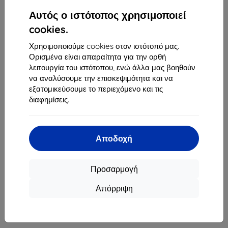
1
-
4
του συνόλου
4
.
Αυτός ο ιστότοπος χρησιμοποιεί
«
1
»
cookies.
Χρησιμοποιούμε cookies στον ιστότοπό μας.
Ορισμένα είναι απαραίτητα για την ορθή
λειτουργία του ιστότοπου, ενώ άλλα μας βοηθούν
να αναλύσουμε την επισκεψιμότητα και να
εξατομικεύσουμε το περιεχόμενο και τις
διαφημίσεις.
Shield-Sk s.r.o.
Οδός Rudolfa Mocka 3750/2A
841 04 Bratislava
Αποδοχή
Αριθμός Μητρώου Εταιρείας:
46701494
ΑΦΜ ΦΠΑ:
SK2023549671
Προσαρμογή
Απόρριψη
Επικοινωνία
info@top4mobile.eu