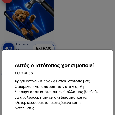
Έκπτωση
-10%
με
EXTRA10
κουπόνι
3mk Hammer προστατευτική
μεμβράνη
Αυτός ο ιστότοπος χρησιμοποιεί
Κατασκευασμένο κατά
cookies.
παραγγελία
Χρησιμοποιούμε cookies στον ιστότοπό μας.
19,90 €
Ορισμένα είναι απαραίτητα για την ορθή
17,92 €
λειτουργία του ιστότοπου, ενώ άλλα μας βοηθούν
να αναλύσουμε την επισκεψιμότητα και να
Διαθέσιμο 4 τεμ
εξατομικεύσουμε το περιεχόμενο και τις
διαφημίσεις.