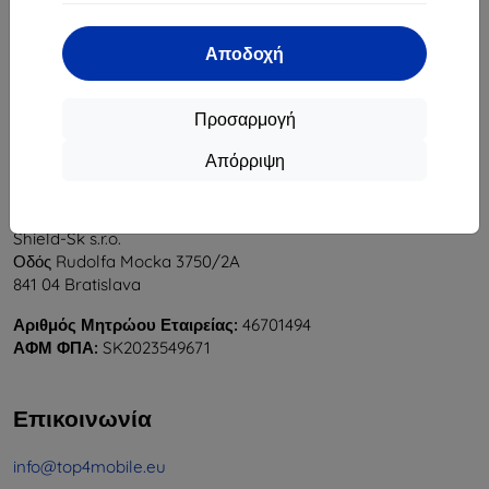
1
-
5
του συνόλου
5
.
Αποδοχή
«
1
»
Προσαρμογή
Απόρριψη
Shield-Sk s.r.o.
Οδός Rudolfa Mocka 3750/2A
841 04 Bratislava
Αριθμός Μητρώου Εταιρείας:
46701494
ΑΦΜ ΦΠΑ:
SK2023549671
Επικοινωνία
info@top4mobile.eu