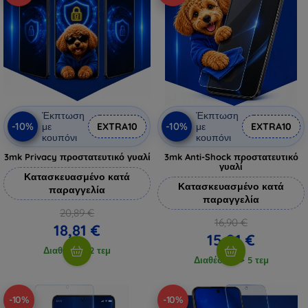
Έκπτωση
Έκπτωση
-10%
-10%
με
EXTRA10
με
EXTRA10
κουπόνι
κουπόνι
3mk Privacy προστατευτικό γυαλί
3mk Anti-Shock προστατευτικό
γυαλί
Κατασκευασμένο κατά
Κατασκευασμένο κατά
παραγγελία
παραγγελία
20,89 €
16,90 €
18,81 €
15,21 €
Διαθέσιμο 2 τεμ
Διαθέσιμο > 5 τεμ
-10%
-10%