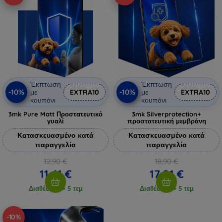
Έκπτωση
Έκπτωση
-10%
-10%
με
EXTRA10
με
EXTRA10
κουπόνι
κουπόνι
3mk Pure Matt Προστατευτικό
3mk Silverprotection+
γυαλί
προστατευτική μεμβράνη
Κατασκευασμένο κατά
Κατασκευασμένο κατά
παραγγελία
παραγγελία
12,90 €
18,90 €
11,61 €
17,01 €
Διαθέσιμο > 5 τεμ
Διαθέσιμο > 5 τεμ
-10%