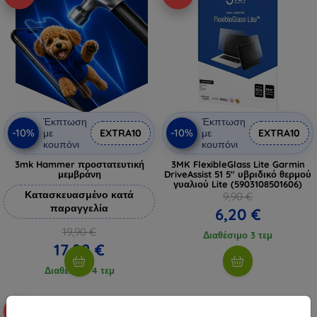
Έκπτωση
Έκπτωση
-10%
-10%
με
EXTRA10
με
EXTRA10
κουπόνι
κουπόνι
3mk Hammer προστατευτική
3MK FlexibleGlass Lite Garmin
μεμβράνη
DriveAssist 51 5" υβριδικό θερμού
γυαλιού Lite (5903108501606)
Κατασκευασμένο κατά
9,90 €
παραγγελία
6,20 €
19,90 €
Διαθέσιμο 3 τεμ
17,92 €
Διαθέσιμο 4 τεμ
-49%