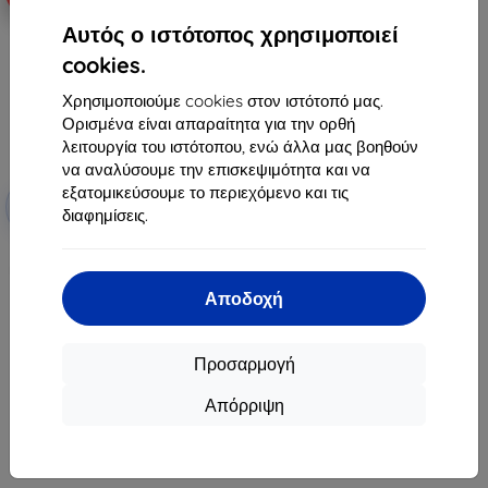
Αυτός ο ιστότοπος χρησιμοποιεί
cookies.
Χρησιμοποιούμε cookies στον ιστότοπό μας.
Ορισμένα είναι απαραίτητα για την ορθή
λειτουργία του ιστότοπου, ενώ άλλα μας βοηθούν
να αναλύσουμε την επισκεψιμότητα και να
Έκπτωση
εξατομικεύσουμε το περιεχόμενο και τις
-10%
με
EXTRA10
διαφημίσεις.
κουπόνι
3MK FlexibleGlass Garmin
DriveAssist 51 5" υβριδικό θερμού
γυαλιού (5903108501613)
Αποδοχή
13,90 €
7,11 €
Προσαρμογή
Τελευταίο τεμάχιο σε απόθεμα
Απόρριψη