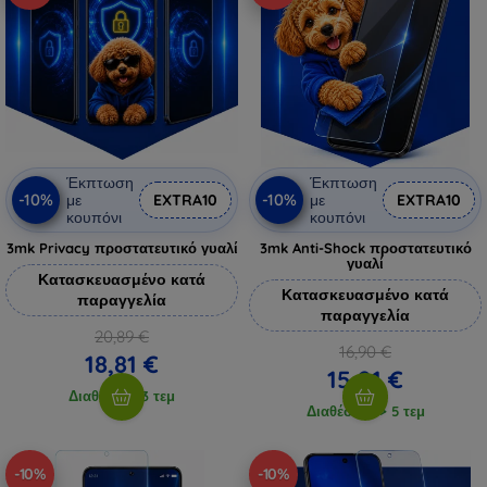
Έκπτωση
Έκπτωση
-10%
-10%
με
EXTRA10
με
EXTRA10
κουπόνι
κουπόνι
3mk Privacy προστατευτικό γυαλί
3mk Anti-Shock προστατευτικό
γυαλί
Κατασκευασμένο κατά
Κατασκευασμένο κατά
παραγγελία
παραγγελία
20,89 €
16,90 €
18,81 €
15,21 €
Διαθέσιμο 3 τεμ
Διαθέσιμο > 5 τεμ
-10%
-10%