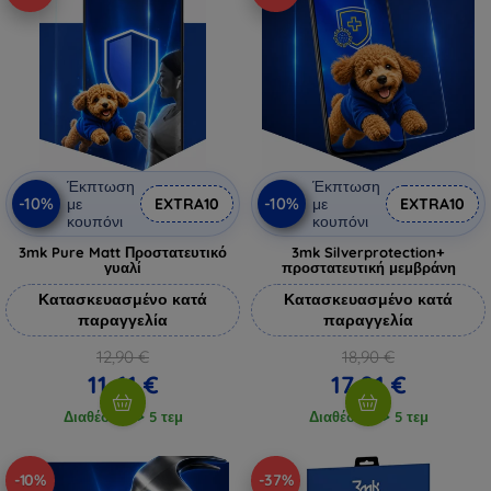
Έκπτωση
Έκπτωση
-10%
-10%
με
EXTRA10
με
EXTRA10
κουπόνι
κουπόνι
3mk Pure Matt Προστατευτικό
3mk Silverprotection+
γυαλί
προστατευτική μεμβράνη
Κατασκευασμένο κατά
Κατασκευασμένο κατά
παραγγελία
παραγγελία
12,90 €
18,90 €
11,61 €
17,01 €
Διαθέσιμο > 5 τεμ
Διαθέσιμο > 5 τεμ
-10%
-37%