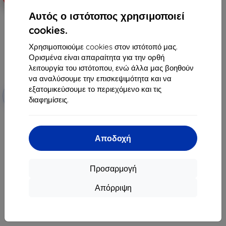
Αυτός ο ιστότοπος χρησιμοποιεί
cookies.
Χρησιμοποιούμε cookies στον ιστότοπό μας.
Ορισμένα είναι απαραίτητα για την ορθή
λειτουργία του ιστότοπου, ενώ άλλα μας βοηθούν
να αναλύσουμε την επισκεψιμότητα και να
Έκπτωση
εξατομικεύσουμε το περιεχόμενο και τις
-10%
με
EXTRA10
διαφημίσεις.
κουπόνι
3MK FlexibleGlass Dell Latitude
7275 m7-6Y75 13" υβριδικό γυαλί
(5903108495424)
Αποδοχή
17,91 €
16,12 €
Προσαρμογή
Διαθέσιμο > 5 τεμ
Απόρριψη