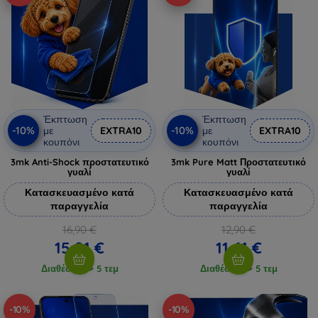
Έκπτωση
Έκπτωση
-10%
-10%
με
EXTRA10
με
EXTRA10
κουπόνι
κουπόνι
3mk Anti-Shock προστατευτικό
3mk Pure Matt Προστατευτικό
γυαλί
γυαλί
Κατασκευασμένο κατά
Κατασκευασμένο κατά
παραγγελία
παραγγελία
16,90 €
12,90 €
15,21 €
11,61 €
Διαθέσιμο > 5 τεμ
Διαθέσιμο > 5 τεμ
-10%
-10%