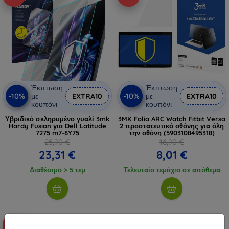
Έκπτωση
Έκπτωση
-10%
-10%
με
EXTRA10
με
EXTRA10
κουπόνι
κουπόνι
Υβριδικό σκληρυμένο γυαλί 3mk
3MK Folia ARC Watch Fitbit Versa
Hardy Fusion για Dell Latitude
2 προστατευτικό οθόνης για όλη
7275 m7-6Y75
την οθόνη (5903108495318)
25,90 €
16,90 €
23,31 €
8,01 €
Διαθέσιμο > 5 τεμ
Τελευταίο τεμάχιο σε απόθεμα
-10%