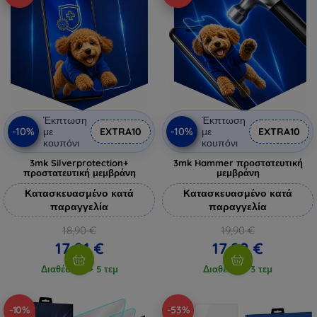
Έκπτωση
Έκπτωση
-10%
-10%
με
EXTRA10
με
EXTRA10
κουπόνι
κουπόνι
3mk Silverprotection+
3mk Hammer προστατευτική
προστατευτική μεμβράνη
μεμβράνη
Κατασκευασμένο κατά
Κατασκευασμένο κατά
παραγγελία
παραγγελία
18,90 €
19,90 €
17,01 €
17,92 €
Διαθέσιμο > 5 τεμ
Διαθέσιμο 3 τεμ
-10%
-53%