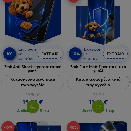
Έκπτωση
Έκπτωση
-10%
-10%
με
EXTRA10
με
EXTRA10
κουπόνι
κουπόνι
3mk Anti-Shock προστατευτικό
3mk Pure Matt Προστατευτικό
γυαλί
γυαλί
Κατασκευασμένο κατά
Κατασκευασμένο κατά
παραγγελία
παραγγελία
16,90 €
12,90 €
15,21 €
11,61 €
Διαθέσιμο > 5 τεμ
Διαθέσιμο > 5 τεμ
-10%
-10%