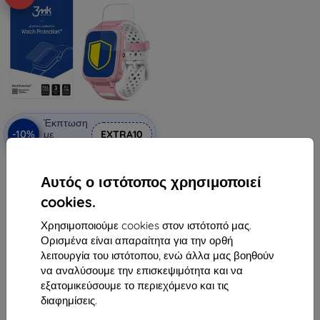
Έκπτωση
-10%
με
EXTRA10
κουπόνι
3MK FlexibleGlas Watch Forever
Find Me 2 KW-210 υβριδικό γυαλί
Αυτός ο ιστότοπος χρησιμοποιεί
(5903108495646)
10,90 €
cookies.
9,81 €
Χρησιμοποιούμε cookies στον ιστότοπό μας.
Διαθέσιμο > 5 τεμ
Ορισμένα είναι απαραίτητα για την ορθή
λειτουργία του ιστότοπου, ενώ άλλα μας βοηθούν
να αναλύσουμε την επισκεψιμότητα και να
εξατομικεύσουμε το περιεχόμενο και τις
διαφημίσεις.