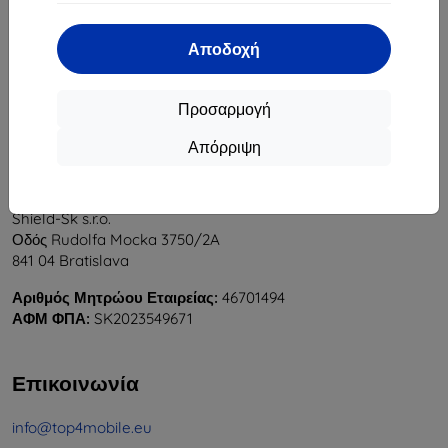
1
-
5
του συνόλου
5
.
Αποδοχή
«
1
»
Προσαρμογή
Απόρριψη
Shield-Sk s.r.o.
Οδός Rudolfa Mocka 3750/2A
841 04 Bratislava
Αριθμός Μητρώου Εταιρείας:
46701494
ΑΦΜ ΦΠΑ:
SK2023549671
Επικοινωνία
info@top4mobile.eu