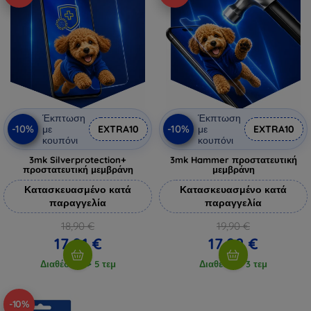
Έκπτωση
Έκπτωση
-10%
-10%
με
EXTRA10
με
EXTRA10
κουπόνι
κουπόνι
3mk Silverprotection+
3mk Hammer προστατευτική
προστατευτική μεμβράνη
μεμβράνη
Κατασκευασμένο κατά
Κατασκευασμένο κατά
παραγγελία
παραγγελία
18,90 €
19,90 €
17,01 €
17,92 €
Διαθέσιμο > 5 τεμ
Διαθέσιμο 3 τεμ
-10%