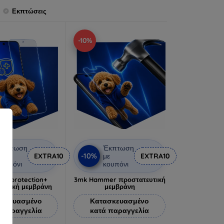
Εκπτώσεις
-10%
Έκπτωση
Έκπτωση
-10%
ε
EXTRA10
με
EXTRA10
ουπόνι
κουπόνι
lverprotection+
3mk Hammer προστατευτική
ευτική μεμβράνη
μεμβράνη
σκευασμένο
Κατασκευασμένο
 παραγγελία
κατά παραγγελία