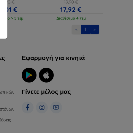
18,90 €
19,90 €
17,01 €
17,92 €
έσιμο > 5 τεμ
Διαθέσιμο 4 τεμ
«
1
»
ες
Εφαρμογή για κινητά
Γίνετε μέλος μας
ωπικών
απόνων
θέσεις