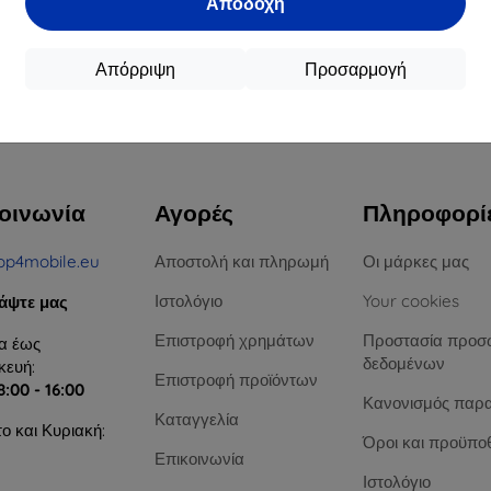
Αποδοχή
16,90 €
12,90 €
15,21 €
11,61 €
Απόρριψη
Προσαρμογή
ιαθέσιμο > 5 τεμ
Διαθέσιμο > 5 τεμ
Διαθ
υ συνόλου
4
.
οινωνία
Αγορές
Πληροφορί
op4mobile.eu
Αποστολή και πληρωμή
Οι μάρκες μας
Ιστολόγιο
Your cookies
άψτε μας
Επιστροφή χρημάτων
Προστασία προσ
α έως
δεδομένων
ευή:
Επιστροφή προϊόντων
8:00 - 16:00
Κανονισμός παρ
Καταγγελία
ο και Κυριακή:
Όροι και προϋπο
Επικοινωνία
Ιστολόγιο