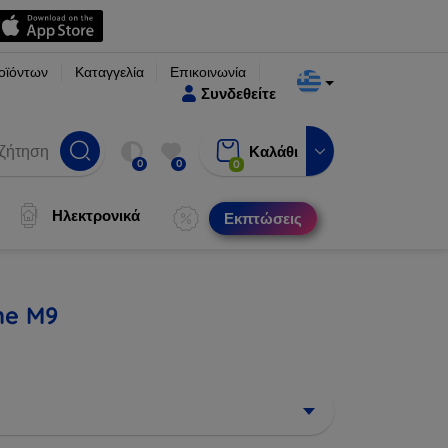
οϊόντων
Καταγγελία
Επικοινωνία
Συνδεθείτε
Καλάθι
0
0
0
Ηλεκτρονικά
Εκπτώσεις
ne M9