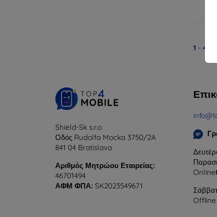
Δ
1
-
4
το
Επικ
info@t
Shield-Sk s.r.o.
Γρ
Οδός Rudolfa Mocka 3750/2A
841 04 Bratislava
Δευτέρ
Παρασκ
Αριθμός Μητρώου Εταιρείας:
Online
46701494
ΑΦΜ ΦΠΑ:
SK2023549671
Σάββατ
Offline