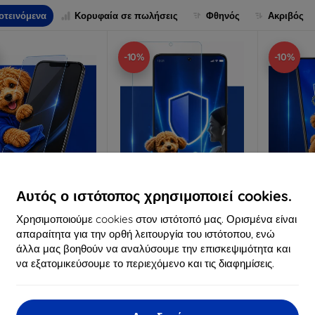
οτεινόμενα
Κορυφαία σε πωλήσεις
Φθηνός
Ακριβός
-10%
-10%
Αυτός ο ιστότοπος χρησιμοποιεί cookies.
Έκπτωση
Έκπτωση
Χρησιμοποιούμε cookies στον ιστότοπό μας. Ορισμένα είναι
%
-10%
-10%
με
EXTRA10
με
EXTRA10
μ
κουπόνι
κουπόνι
κ
απαραίτητα για την ορθή λειτουργία του ιστότοπου, ενώ
άλλα μας βοηθούν να αναλύσουμε την επισκεψιμότητα και
3mk Anti-Shock
3mk Pure Matt
3mk Si
να εξατομικεύσουμε το περιεχόμενο και τις διαφημίσεις.
οστατευτικό γυαλί
Προστατευτικό γυαλί
προστατ
ατασκευασμένο
Κατασκευασμένο
Κατα
ατά παραγγελία
κατά παραγγελία
κατά