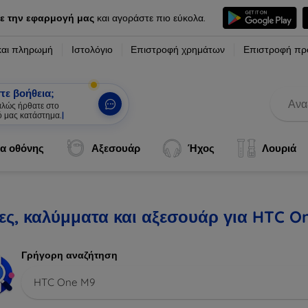
ε την εφαρμογή μας
και αγοράστε πιο εύκολα.
και πληρωμή
Ιστολόγιο
Επιστροφή χρημάτων
Επιστροφή πρ
τε βοήθεια;
καλώς ήρθατε στο
ό μας κατάστημα.
|
α οθόνης
Αξεσουάρ
Ήχος
Λουριά
ες, καλύμματα και αξεσουάρ για HTC O
Γρήγορη αναζήτηση
HTC One M9