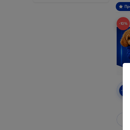
Πρ
-10%
-10
πρ
Κ
κ