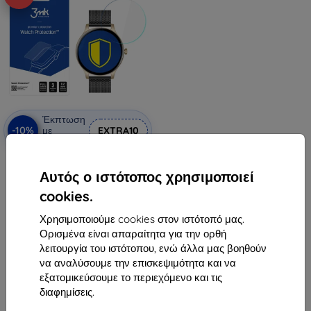
Έκπτωση
-10%
με
EXTRA10
κουπόνι
Προστατευτική μεμβράνη 3MK
ARC Garett Classy Watch
Αυτός ο ιστότοπος χρησιμοποιεί
Fullscreen
10,90 €
cookies.
9,81 €
Χρησιμοποιούμε cookies στον ιστότοπό μας.
Διαθέσιμο > 5 τεμ
Ορισμένα είναι απαραίτητα για την ορθή
λειτουργία του ιστότοπου, ενώ άλλα μας βοηθούν
να αναλύσουμε την επισκεψιμότητα και να
εξατομικεύσουμε το περιεχόμενο και τις
διαφημίσεις.