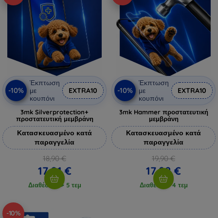
Έκπτωση
Έκπτωση
-10%
-10%
με
EXTRA10
με
EXTRA10
κουπόνι
κουπόνι
3mk Silverprotection+
3mk Hammer προστατευτική
προστατευτική μεμβράνη
μεμβράνη
Κατασκευασμένο κατά
Κατασκευασμένο κατά
παραγγελία
παραγγελία
18,90 €
19,90 €
17,01 €
17,92 €
Διαθέσιμο > 5 τεμ
Διαθέσιμο 4 τεμ
-10%