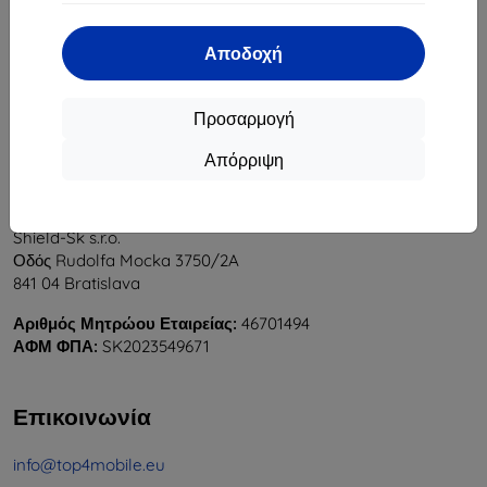
1
-
5
του συνόλου
5
.
Αποδοχή
«
1
»
Προσαρμογή
Απόρριψη
Shield-Sk s.r.o.
Οδός Rudolfa Mocka 3750/2A
841 04 Bratislava
Αριθμός Μητρώου Εταιρείας:
46701494
ΑΦΜ ΦΠΑ:
SK2023549671
Επικοινωνία
info@top4mobile.eu