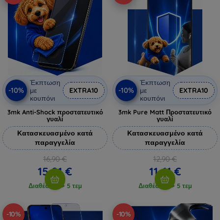
Έκπτωση
Έκπτωση
-10%
-10%
με
EXTRA10
με
EXTRA10
κουπόνι
κουπόνι
3mk Anti-Shock προστατευτικό
3mk Pure Matt Προστατευτικό
γυαλί
γυαλί
Κατασκευασμένο κατά
Κατασκευασμένο κατά
παραγγελία
παραγγελία
16,90 €
12,90 €
15,21 €
11,61 €
Διαθέσιμο > 5 τεμ
Διαθέσιμο > 5 τεμ
-10%
-10%