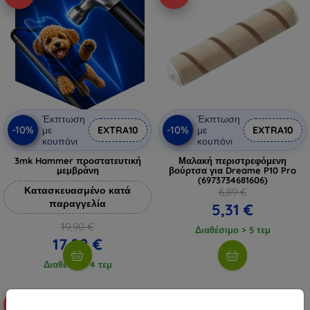
Έκπτωση
Έκπτωση
-10%
-10%
με
EXTRA10
με
EXTRA10
κουπόνι
κουπόνι
3mk Hammer προστατευτική
Μαλακή περιστρεφόμενη
μεμβράνη
βούρτσα για Dreame P10 Pro
(6973734681606)
Κατασκευασμένο κατά
6,89 €
παραγγελία
5,31 €
19,90 €
Διαθέσιμο > 5 τεμ
17,92 €
Διαθέσιμο 4 τεμ
-10%