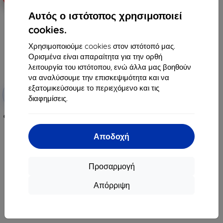
Αυτός ο ιστότοπος χρησιμοποιεί
cookies.
Χρησιμοποιούμε cookies στον ιστότοπό μας.
Ορισμένα είναι απαραίτητα για την ορθή
λειτουργία του ιστότοπου, ενώ άλλα μας βοηθούν
να αναλύσουμε την επισκεψιμότητα και να
Έκπτωση
εξατομικεύσουμε το περιεχόμενο και τις
-10%
με
EXTRA10
διαφημίσεις.
κουπόνι
Φίλτρο HEPA για Dreame P10/P10
Pro
8,90 €
Αποδοχή
8,01 €
Τελευταίο τεμάχιο σε απόθεμα
Προσαρμογή
Απόρριψη