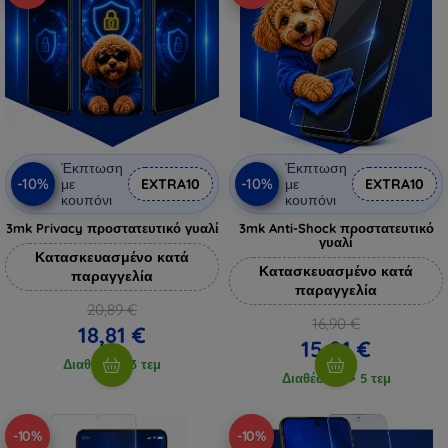
Έκπτωση
Έκπτωση
-10%
-10%
με
EXTRA10
με
EXTRA10
κουπόνι
κουπόνι
3mk Privacy προστατευτικό γυαλί
3mk Anti-Shock προστατευτικό
γυαλί
Κατασκευασμένο κατά
Κατασκευασμένο κατά
παραγγελία
παραγγελία
20,89 €
16,90 €
18,81 €
15,21 €
Διαθέσιμο 3 τεμ
Διαθέσιμο > 5 τεμ
-10%
-10%