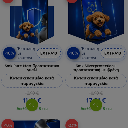
Έκπτωση
Έκπτωση
-10%
-10%
με
EXTRA10
με
EXTRA10
κουπόνι
κουπόνι
3mk Pure Matt Προστατευτικό
3mk Silverprotection+
γυαλί
προστατευτική μεμβράνη
Κατασκευασμένο κατά
Κατασκευασμένο κατά
παραγγελία
παραγγελία
12,90 €
18,90 €
11,61 €
17,01 €
Διαθέσιμο > 5 τεμ
Διαθέσιμο > 5 τεμ
-10%
-23%