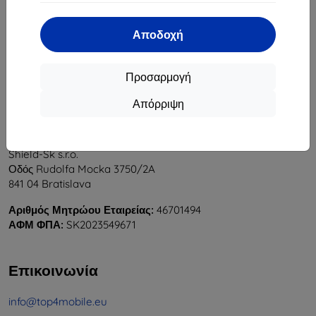
1
-
5
του συνόλου
5
.
Αποδοχή
«
1
»
Προσαρμογή
Απόρριψη
Shield-Sk s.r.o.
Οδός Rudolfa Mocka 3750/2A
841 04 Bratislava
Αριθμός Μητρώου Εταιρείας:
46701494
ΑΦΜ ΦΠΑ:
SK2023549671
Επικοινωνία
info@top4mobile.eu