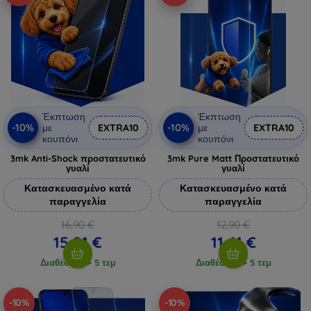
Έκπτωση
Έκπτωση
-10%
-10%
με
EXTRA10
με
EXTRA10
κουπόνι
κουπόνι
3mk Anti-Shock προστατευτικό
3mk Pure Matt Προστατευτικό
γυαλί
γυαλί
Κατασκευασμένο κατά
Κατασκευασμένο κατά
παραγγελία
παραγγελία
16,90 €
12,90 €
15,21 €
11,61 €
Διαθέσιμο > 5 τεμ
Διαθέσιμο > 5 τεμ
-10%
-10%