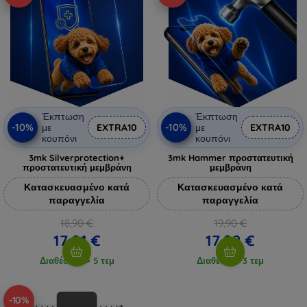
Έκπτωση
Έκπτωση
-10%
-10%
με
EXTRA10
με
EXTRA10
κουπόνι
κουπόνι
3mk Silverprotection+
3mk Hammer προστατευτική
προστατευτική μεμβράνη
μεμβράνη
Κατασκευασμένο κατά
Κατασκευασμένο κατά
παραγγελία
παραγγελία
18,90 €
19,90 €
17,01 €
17,92 €
Διαθέσιμο > 5 τεμ
Διαθέσιμο 3 τεμ
-10%