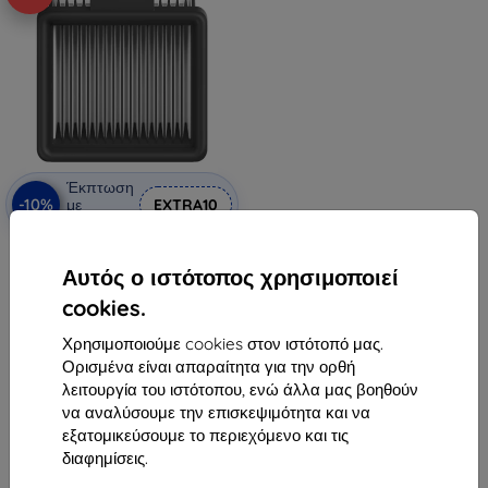
Έκπτωση
-10%
με
EXTRA10
κουπόνι
Φίλτρο για Dreame H11 Max
6,89 €
Αυτός ο ιστότοπος χρησιμοποιεί
6,20 €
cookies.
Διαθέσιμο > 5 τεμ
Χρησιμοποιούμε cookies στον ιστότοπό μας.
Ορισμένα είναι απαραίτητα για την ορθή
λειτουργία του ιστότοπου, ενώ άλλα μας βοηθούν
να αναλύσουμε την επισκεψιμότητα και να
εξατομικεύσουμε το περιεχόμενο και τις
διαφημίσεις.