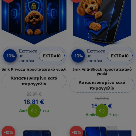
Έκπτωση
Έκπτωση
-10%
-10%
με
EXTRA10
με
EXTRA10
κουπόνι
κουπόνι
3mk Privacy προστατευτικό γυαλί
3mk Anti-Shock προστατευτικό
γυαλί
Κατασκευασμένο κατά
Κατασκευασμένο κατά
παραγγελία
παραγγελία
20,89 €
16,90 €
18,81 €
15,21 €
Διαθέσιμο 3 τεμ
Διαθέσιμο > 5 τεμ
-10%
-10%