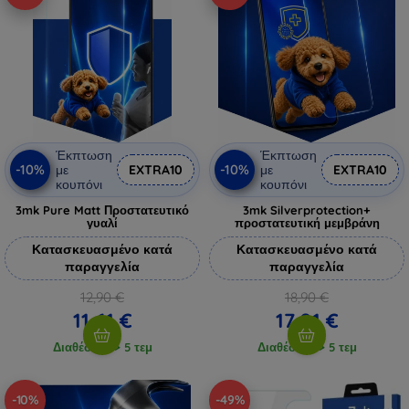
Έκπτωση
Έκπτωση
-10%
-10%
με
EXTRA10
με
EXTRA10
κουπόνι
κουπόνι
3mk Pure Matt Προστατευτικό
3mk Silverprotection+
γυαλί
προστατευτική μεμβράνη
Κατασκευασμένο κατά
Κατασκευασμένο κατά
παραγγελία
παραγγελία
12,90 €
18,90 €
11,61 €
17,01 €
Διαθέσιμο > 5 τεμ
Διαθέσιμο > 5 τεμ
-10%
-49%