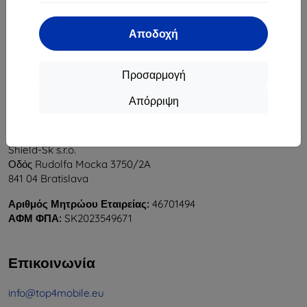
1
-
6
του συνόλου
6
.
Αποδοχή
«
1
»
Προσαρμογή
Απόρριψη
Shield-Sk s.r.o.
Οδός Rudolfa Mocka 3750/2A
841 04 Bratislava
Αριθμός Μητρώου Εταιρείας:
46701494
ΑΦΜ ΦΠΑ:
SK2023549671
Επικοινωνία
info@top4mobile.eu