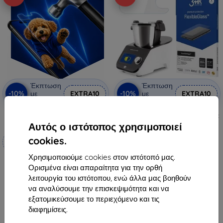
Έκπτωση
Έκπτωση
-10%
-10%
με
EXTRA10
με
EXTRA10
κουπόνι
κουπόνι
3mk Hammer προστατευτική
3MK FlexibleGlass Eldom Perfect
μεμβράνη
MIX2 MFC2500 υβριδικό γυαλί
Αυτός ο ιστότοπος χρησιμοποιεί
13,90 €
Κατασκευασμένο κατά
cookies.
7,11 €
παραγγελία
Χρησιμοποιούμε cookies στον ιστότοπό μας.
Διαθέσιμο 2 τεμ
19,90 €
Ορισμένα είναι απαραίτητα για την ορθή
17,92 €
λειτουργία του ιστότοπου, ενώ άλλα μας βοηθούν
να αναλύσουμε την επισκεψιμότητα και να
Διαθέσιμο 4 τεμ
εξατομικεύσουμε το περιεχόμενο και τις
διαφημίσεις.