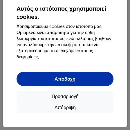
1
-
4
του συνόλου
4
.
Αυτός ο ιστότοπος χρησιμοποιεί
«
1
»
cookies.
Χρησιμοποιούμε cookies στον ιστότοπό μας.
Ορισμένα είναι απαραίτητα για την ορθή
λειτουργία του ιστότοπου, ενώ άλλα μας βοηθούν
να αναλύσουμε την επισκεψιμότητα και να
εξατομικεύσουμε το περιεχόμενο και τις
διαφημίσεις.
Shield-Sk s.r.o.
Οδός Rudolfa Mocka 3750/2A
841 04 Bratislava
Αποδοχή
Αριθμός Μητρώου Εταιρείας:
46701494
ΑΦΜ ΦΠΑ:
SK2023549671
Προσαρμογή
Απόρριψη
Επικοινωνία
info@top4mobile.eu