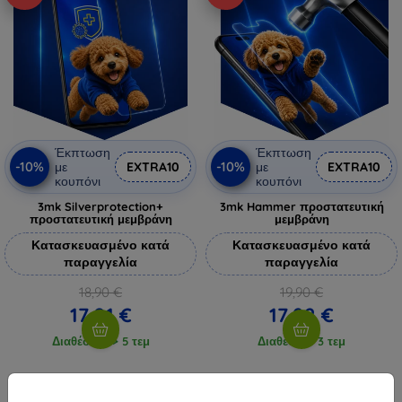
Έκπτωση
Έκπτωση
-10%
-10%
με
EXTRA10
με
EXTRA10
κουπόνι
κουπόνι
3mk Silverprotection+
3mk Hammer προστατευτική
προστατευτική μεμβράνη
μεμβράνη
Κατασκευασμένο κατά
Κατασκευασμένο κατά
παραγγελία
παραγγελία
18,90 €
19,90 €
17,01 €
17,92 €
Διαθέσιμο > 5 τεμ
Διαθέσιμο 3 τεμ