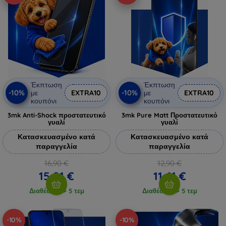
Έκπτωση
Έκπτωση
-10%
-10%
με
EXTRA10
με
EXTRA10
κουπόνι
κουπόνι
3mk Anti-Shock προστατευτικό
3mk Pure Matt Προστατευτικό
γυαλί
γυαλί
Κατασκευασμένο κατά
Κατασκευασμένο κατά
παραγγελία
παραγγελία
16,90 €
12,90 €
15,21 €
11,61 €
Διαθέσιμο > 5 τεμ
Διαθέσιμο > 5 τεμ
-10%
-10%