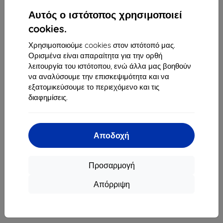
1
-
4
του συνόλου
4
.
Αυτός ο ιστότοπος χρησιμοποιεί
«
1
»
cookies.
Χρησιμοποιούμε cookies στον ιστότοπό μας.
Ορισμένα είναι απαραίτητα για την ορθή
λειτουργία του ιστότοπου, ενώ άλλα μας βοηθούν
να αναλύσουμε την επισκεψιμότητα και να
εξατομικεύσουμε το περιεχόμενο και τις
διαφημίσεις.
Shield-Sk s.r.o.
Οδός Rudolfa Mocka 3750/2A
841 04 Bratislava
Αποδοχή
Αριθμός Μητρώου Εταιρείας:
46701494
ΑΦΜ ΦΠΑ:
SK2023549671
Προσαρμογή
Απόρριψη
Επικοινωνία
info@top4mobile.eu