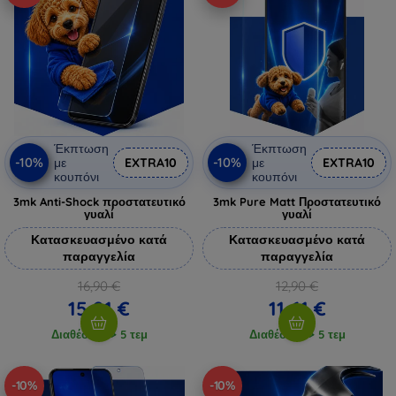
Έκπτωση
Έκπτωση
-10%
-10%
με
EXTRA10
με
EXTRA10
κουπόνι
κουπόνι
3mk Anti-Shock προστατευτικό
3mk Pure Matt Προστατευτικό
γυαλί
γυαλί
Κατασκευασμένο κατά
Κατασκευασμένο κατά
παραγγελία
παραγγελία
16,90 €
12,90 €
15,21 €
11,61 €
Διαθέσιμο > 5 τεμ
Διαθέσιμο > 5 τεμ
-10%
-10%