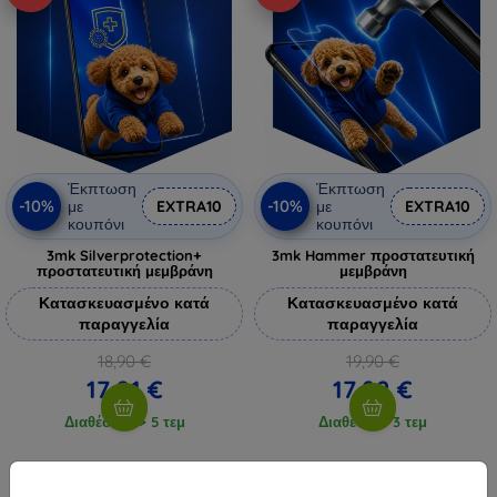
Έκπτωση
Έκπτωση
-10%
-10%
με
EXTRA10
με
EXTRA10
κουπόνι
κουπόνι
3mk Silverprotection+
3mk Hammer προστατευτική
προστατευτική μεμβράνη
μεμβράνη
Κατασκευασμένο κατά
Κατασκευασμένο κατά
παραγγελία
παραγγελία
18,90 €
19,90 €
17,01 €
17,92 €
Διαθέσιμο > 5 τεμ
Διαθέσιμο 3 τεμ