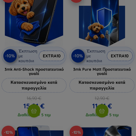
Έκπτωση
Έκπτωση
-10%
-10%
με
EXTRA10
με
EXTRA10
κουπόνι
κουπόνι
3mk Anti-Shock προστατευτικό
3mk Pure Matt Προστατευτικό
γυαλί
γυαλί
Κατασκευασμένο κατά
Κατασκευασμένο κατά
παραγγελία
παραγγελία
16,90 €
12,90 €
15,21 €
11,61 €
Διαθέσιμο > 5 τεμ
Διαθέσιμο > 5 τεμ
-10%
-10%