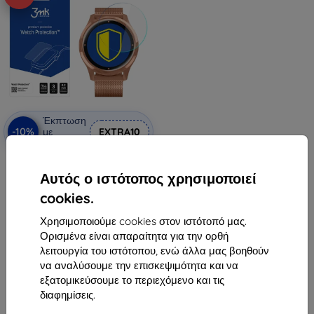
Έκπτωση
-10%
με
EXTRA10
κουπόνι
3MK FlexibleGlass Garmin
Vivomove Luxe Watch Hybrid
Αυτός ο ιστότοπος χρησιμοποιεί
Glass
10,90 €
cookies.
9,81 €
Χρησιμοποιούμε cookies στον ιστότοπό μας.
Διαθέσιμο > 5 τεμ
Ορισμένα είναι απαραίτητα για την ορθή
λειτουργία του ιστότοπου, ενώ άλλα μας βοηθούν
να αναλύσουμε την επισκεψιμότητα και να
εξατομικεύσουμε το περιεχόμενο και τις
διαφημίσεις.