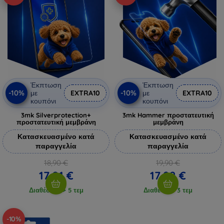
Έκπτωση
Έκπτωση
-10%
-10%
με
EXTRA10
με
EXTRA10
κουπόνι
κουπόνι
3mk Silverprotection+
3mk Hammer προστατευτική
προστατευτική μεμβράνη
μεμβράνη
Κατασκευασμένο κατά
Κατασκευασμένο κατά
παραγγελία
παραγγελία
18,90 €
19,90 €
17,01 €
17,92 €
Διαθέσιμο > 5 τεμ
Διαθέσιμο 3 τεμ
-10%