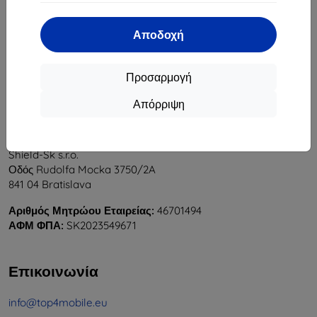
1
-
5
του συνόλου
5
.
Αποδοχή
«
1
»
Προσαρμογή
Απόρριψη
Shield-Sk s.r.o.
Οδός Rudolfa Mocka 3750/2A
841 04 Bratislava
Αριθμός Μητρώου Εταιρείας:
46701494
ΑΦΜ ΦΠΑ:
SK2023549671
Επικοινωνία
info@top4mobile.eu