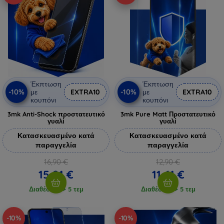
Έκπτωση
Έκπτωση
-10%
-10%
με
EXTRA10
με
EXTRA10
κουπόνι
κουπόνι
3mk Anti-Shock προστατευτικό
3mk Pure Matt Προστατευτικό
γυαλί
γυαλί
Κατασκευασμένο κατά
Κατασκευασμένο κατά
παραγγελία
παραγγελία
16,90 €
12,90 €
15,21 €
11,61 €
Διαθέσιμο > 5 τεμ
Διαθέσιμο > 5 τεμ
-10%
-10%