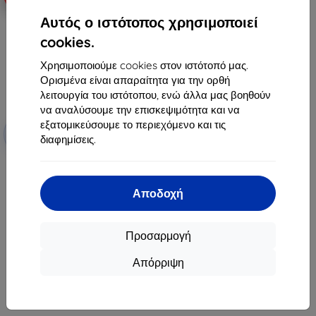
Αυτός ο ιστότοπος χρησιμοποιεί
cookies.
Χρησιμοποιούμε cookies στον ιστότοπό μας.
Ορισμένα είναι απαραίτητα για την ορθή
λειτουργία του ιστότοπου, ενώ άλλα μας βοηθούν
να αναλύσουμε την επισκεψιμότητα και να
Έκπτωση
εξατομικεύσουμε το περιεχόμενο και τις
-10%
με
EXTRA10
διαφημίσεις.
κουπόνι
3MK FlexibleGlass Cubot C20
Hybrid Glass
10,90 €
Αποδοχή
9,81 €
Διαθέσιμο > 5 τεμ
Προσαρμογή
Απόρριψη