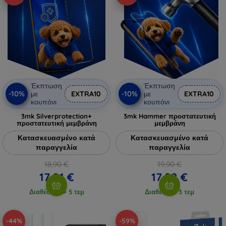
Έκπτωση
Έκπτωση
-10%
-10%
με
EXTRA10
με
EXTRA10
κουπόνι
κουπόνι
3mk Silverprotection+
3mk Hammer προστατευτική
προστατευτική μεμβράνη
μεμβράνη
Κατασκευασμένο κατά
Κατασκευασμένο κατά
παραγγελία
παραγγελία
18,90 €
19,90 €
17,01 €
17,92 €
Διαθέσιμο > 5 τεμ
Διαθέσιμο 3 τεμ
-44%
-59%