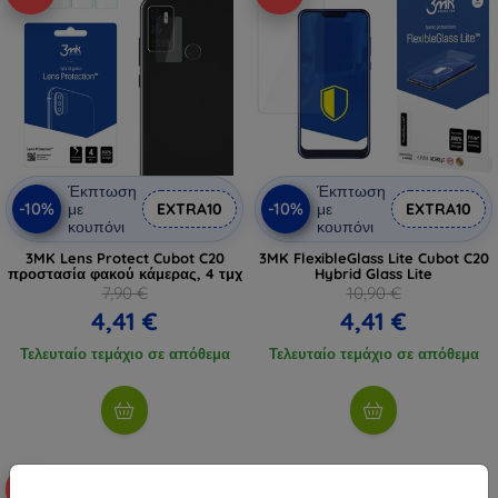
Έκπτωση
Έκπτωση
-10%
-10%
με
EXTRA10
με
EXTRA10
κουπόνι
κουπόνι
3MK Lens Protect Cubot C20
3MK FlexibleGlass Lite Cubot C20
προστασία φακού κάμερας, 4 τμχ
Hybrid Glass Lite
7,90 €
10,90 €
4,41 €
4,41 €
Τελευταίο τεμάχιο σε απόθεμα
Τελευταίο τεμάχιο σε απόθεμα
-10%