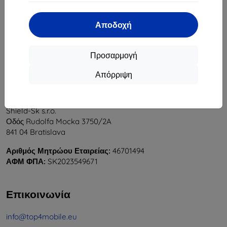
1
-
5
του συνόλου
5
.
Αποδοχή
«
1
»
Προσαρμογή
Απόρριψη
Shield-Sk s.r.o.
Οδός Rudolfa Mocka 3750/2A
841 04 Bratislava
Αριθμός Μητρώου Εταιρείας:
46701494
ΑΦΜ ΦΠΑ:
SK2023549671
Επικοινωνία
info@top4mobile.eu