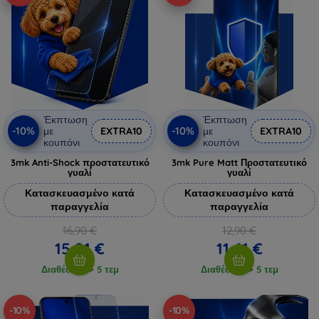
Έκπτωση
Έκπτωση
-10%
-10%
με
EXTRA10
με
EXTRA10
κουπόνι
κουπόνι
3mk Anti-Shock προστατευτικό
3mk Pure Matt Προστατευτικό
γυαλί
γυαλί
Κατασκευασμένο κατά
Κατασκευασμένο κατά
παραγγελία
παραγγελία
16,90 €
12,90 €
15,21 €
11,61 €
Διαθέσιμο > 5 τεμ
Διαθέσιμο > 5 τεμ
-10%
-10%