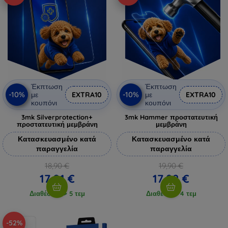
Έκπτωση
Έκπτωση
-10%
-10%
με
EXTRA10
με
EXTRA10
κουπόνι
κουπόνι
3mk Silverprotection+
3mk Hammer προστατευτική
προστατευτική μεμβράνη
μεμβράνη
Κατασκευασμένο κατά
Κατασκευασμένο κατά
παραγγελία
παραγγελία
18,90 €
19,90 €
17,01 €
17,92 €
Διαθέσιμο > 5 τεμ
Διαθέσιμο 4 τεμ
-52%