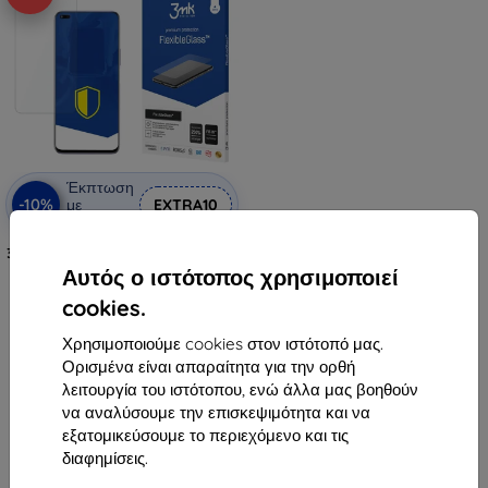
Έκπτωση
-10%
με
EXTRA10
κουπόνι
3MK FlexibleGlass Huawei Nova 8i
υβριδικό γυαλί
Αυτός ο ιστότοπος χρησιμοποιεί
12,90 €
cookies.
6,20 €
Χρησιμοποιούμε cookies στον ιστότοπό μας.
Διαθέσιμο 2 τεμ
Ορισμένα είναι απαραίτητα για την ορθή
λειτουργία του ιστότοπου, ενώ άλλα μας βοηθούν
να αναλύσουμε την επισκεψιμότητα και να
εξατομικεύσουμε το περιεχόμενο και τις
διαφημίσεις.