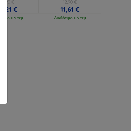
16,90 €
12,90 €
5,21 €
11,61 €
έσιμο > 5 τεμ
Διαθέσιμο > 5 τεμ