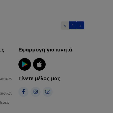
«
1
»
ες
Εφαρμογή για κινητά
Γίνετε μέλος μας
ωπικών
απόνων
θέσεις