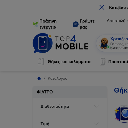
×
Κατεβάστ
Αποστολή 
Πράσινη
Γράψτε
ενέργεια
μας
Χρειάζεσ
Γεια σας, 
ηλεκτρονικ
Θήκες και καλύμματα
Προστασί
Κατάλογος
Θήκ
ΦΊΛΤΡΟ
Διαθεσιμότητα
Τιμή