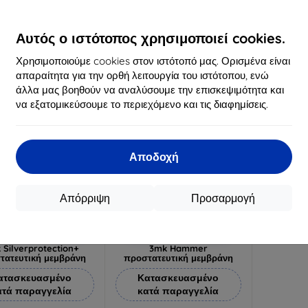
Διαθέσιμο > 5 τεμ
Διαθέσιμο 3 τεμ
1
Αυτός ο ιστότοπος χρησιμοποιεί cookies.
Διαθ
-10%
Χρησιμοποιούμε cookies στον ιστότοπό μας. Ορισμένα είναι
απαραίτητα για την ορθή λειτουργία του ιστότοπου, ενώ
άλλα μας βοηθούν να αναλύσουμε την επισκεψιμότητα και
να εξατομικεύσουμε το περιεχόμενο και τις διαφημίσεις.
Αποδοχή
Απόρριψη
Προσαρμογή
Έκπτωση
Έκπτωση
%
-10%
με
EXTRA10
με
EXTRA10
κουπόνι
κουπόνι
 Silverprotection+
3mk Hammer
τατευτική μεμβράνη
προστατευτική μεμβράνη
ατασκευασμένο
Κατασκευασμένο
ατά παραγγελία
κατά παραγγελία