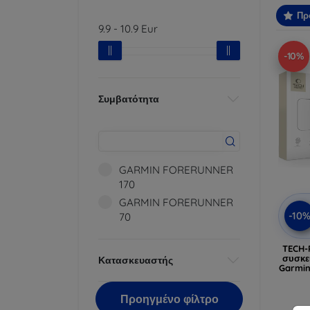
Πρ
9.9
-
10.9
Eur
-10%
Συμβατότητα
GARMIN FORERUNNER
170
GARMIN FORERUNNER
-10
70
TECH-
συσκε
Κατασκευαστής
Garmin
Προηγμένο φίλτρο