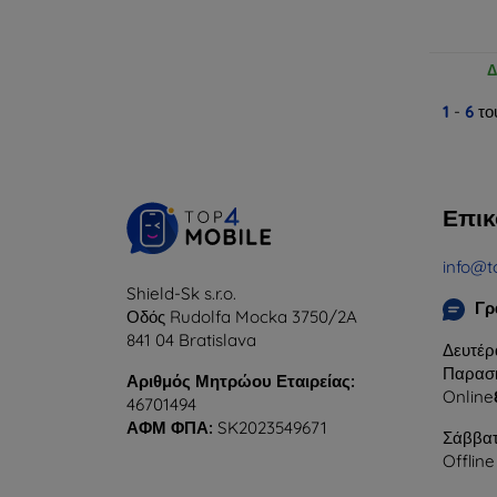
Δ
1
-
6
το
Επικ
info@t
Shield-Sk s.r.o.
Γρ
Οδός Rudolfa Mocka 3750/2A
841 04 Bratislava
Δευτέρ
Παρασκ
Αριθμός Μητρώου Εταιρείας:
Online
46701494
ΑΦΜ ΦΠΑ:
SK2023549671
Σάββατ
Offline