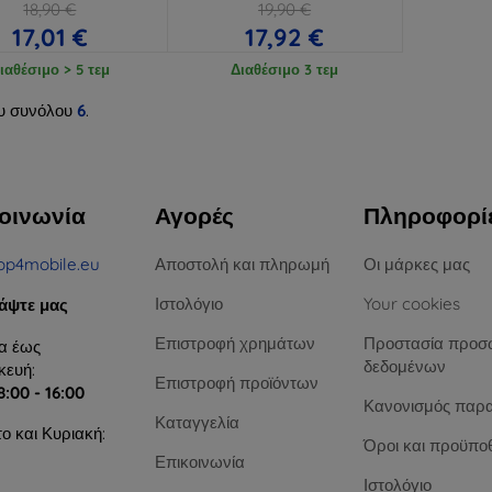
18,90 €
19,90 €
17,01 €
17,92 €
ιαθέσιμο > 5 τεμ
Διαθέσιμο 3 τεμ
υ συνόλου
6
.
οινωνία
Αγορές
Πληροφορί
op4mobile.eu
Αποστολή και πληρωμή
Οι μάρκες μας
Ιστολόγιο
Your cookies
άψτε μας
Επιστροφή χρημάτων
Προστασία προσ
α έως
δεδομένων
ευή:
Επιστροφή προϊόντων
8:00 - 16:00
Κανονισμός παρ
Καταγγελία
ο και Κυριακή:
Όροι και προϋπο
Επικοινωνία
Ιστολόγιο