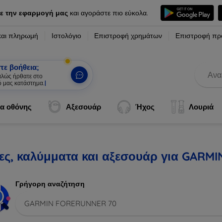
ε την εφαρμογή μας
και αγοράστε πιο εύκολα.
και πληρωμή
Ιστολόγιο
Επιστροφή χρημάτων
Επιστροφή πρ
τε βοήθεια;
καλώς ήρθατε στο
ό μας κατάστημα.
|
α οθόνης
Αξεσουάρ
Ήχος
Λουριά
ες, καλύμματα και αξεσουάρ για GARM
Γρήγορη αναζήτηση
GARMIN FORERUNNER 70