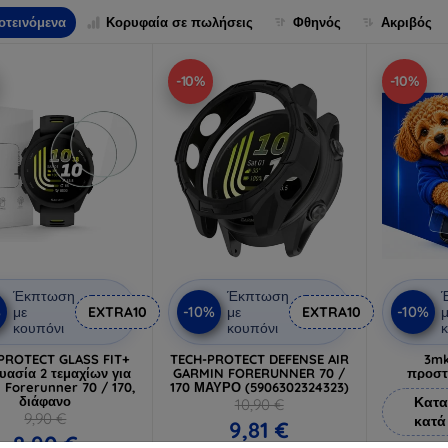
οτεινόμενα
Κορυφαία σε πωλήσεις
Φθηνός
Ακριβός
-10%
-10%
Έκπτωση
Έκπτωση
%
-10%
-10%
με
EXTRA10
με
EXTRA10
μ
κουπόνι
κουπόνι
κ
PROTECT GLASS FIT+
TECH-PROTECT DEFENSE AIR
3mk
υασία 2 τεμαχίων για
GARMIN FORERUNNER 70 /
προστ
 Forerunner 70 / 170,
170 ΜΑΥΡΟ (5906302324323)
διάφανο
Κατα
10,90 €
9,90 €
κατά
9,81 €
8,90 €