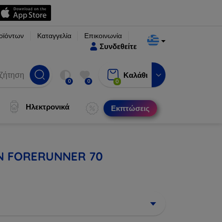
οϊόντων
Καταγγελία
Επικοινωνία
Συνδεθείτε
Καλάθι
0
0
0
Ηλεκτρονικά
Εκπτώσεις
IN FORERUNNER 70