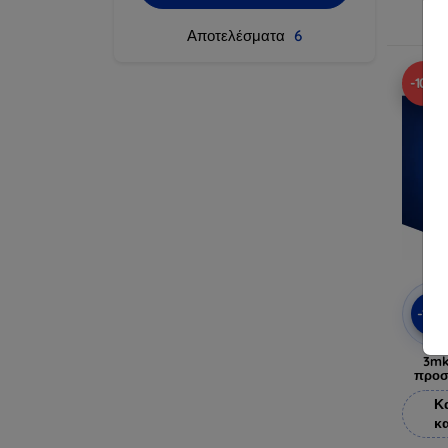
Αποτελέσματα
6
-10%
-10
3mk
προσ
Κ
κ