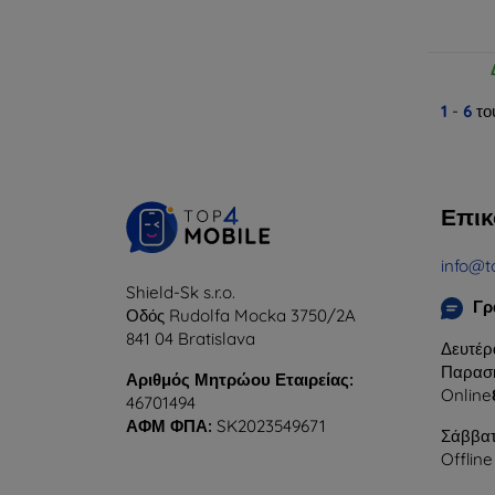
1
-
6
το
Επικ
info@t
Shield-Sk s.r.o.
Γρ
Οδός Rudolfa Mocka 3750/2A
841 04 Bratislava
Δευτέρ
Παρασκ
Αριθμός Μητρώου Εταιρείας:
Online
46701494
ΑΦΜ ΦΠΑ:
SK2023549671
Σάββατ
Offline