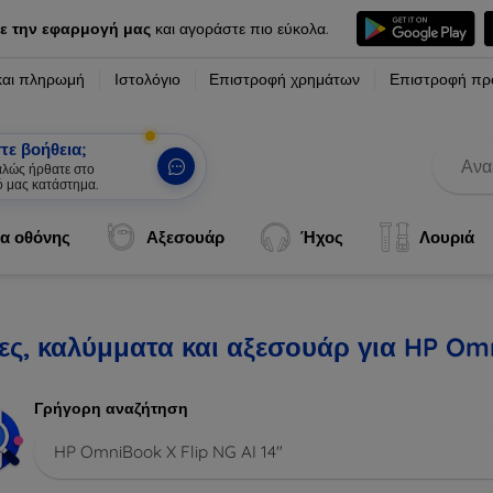
ε την εφαρμογή μας
και αγοράστε πιο εύκολα.
και πληρωμή
Ιστολόγιο
Επιστροφή χρημάτων
Επιστροφή πρ
τε βοήθεια;
καλώς ήρθατε στο
ό μας κατάστημα.
|
α οθόνης
Αξεσουάρ
Ήχος
Λουριά
ς, καλύμματα και αξεσουάρ για HP Omni
Γρήγορη αναζήτηση
HP OmniBook X Flip NG AI 14"