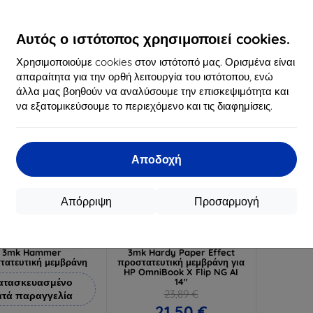
20,89 €
16,90 €
18,81 €
15,21 €
Αυτός ο ιστότοπος χρησιμοποιεί cookies.
Διαθέσιμο 3 τεμ
Διαθέσιμο > 5 τεμ
Διαθ
-10%
Χρησιμοποιούμε cookies στον ιστότοπό μας. Ορισμένα είναι
απαραίτητα για την ορθή λειτουργία του ιστότοπου, ενώ
άλλα μας βοηθούν να αναλύσουμε την επισκεψιμότητα και
να εξατομικεύσουμε το περιεχόμενο και τις διαφημίσεις.
Αποδοχή
Απόρριψη
Προσαρμογή
Έκπτωση
Έκπτωση
%
-10%
με
EXTRA10
με
EXTRA10
κουπόνι
κουπόνι
3mk Hammer
3mk Hardy Paper Effect
τατευτική μεμβράνη
προστατευτική μεμβράνη για
HP OmniBook X Flip NG AI
ατασκευασμένο
14"
23,89 €
ατά παραγγελία
21,50 €