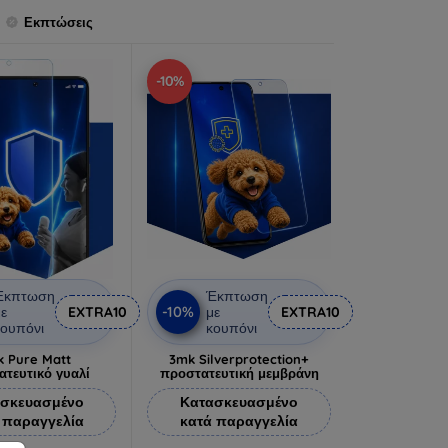
Εκπτώσεις
-10%
Έκπτωση
Έκπτωση
-10%
ε
EXTRA10
με
EXTRA10
ουπόνι
κουπόνι
 Pure Matt
3mk Silverprotection+
ατευτικό γυαλί
προστατευτική μεμβράνη
σκευασμένο
Κατασκευασμένο
 παραγγελία
κατά παραγγελία