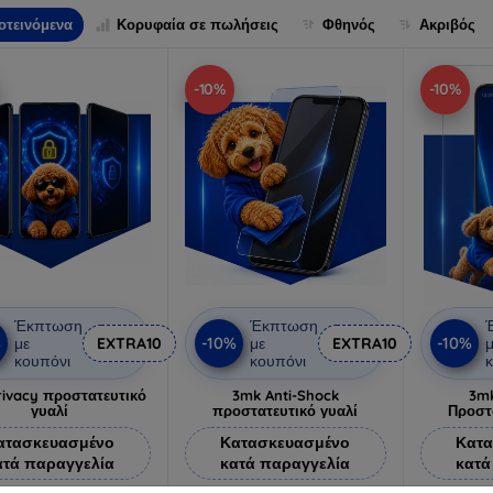
οτεινόμενα
Κορυφαία σε πωλήσεις
Φθηνός
Ακριβός
-10%
-10%
Έκπτωση
Έκπτωση
%
-10%
-10%
με
EXTRA10
με
EXTRA10
μ
κουπόνι
κουπόνι
κ
ivacy προστατευτικό
3mk Anti-Shock
3mk
γυαλί
προστατευτικό γυαλί
Προστ
ατασκευασμένο
Κατασκευασμένο
Κατα
ατά παραγγελία
κατά παραγγελία
κατά