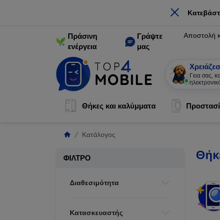
×
Κατεβάστ
Αποστολή 
Πράσινη
Γράψτε
ενέργεια
μας
Χρειάζεσ
Γεια σας, 
ηλεκτρονικ
Θήκες και καλύμματα
Προστασί
Κατάλογος
Θήκε
ΦΊΛΤΡΟ
Διαθεσιμότητα
Κατασκευαστής