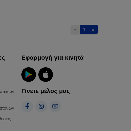
«
1
»
ες
Εφαρμογή για κινητά
Γίνετε μέλος μας
ωπικών
απόνων
θέσεις