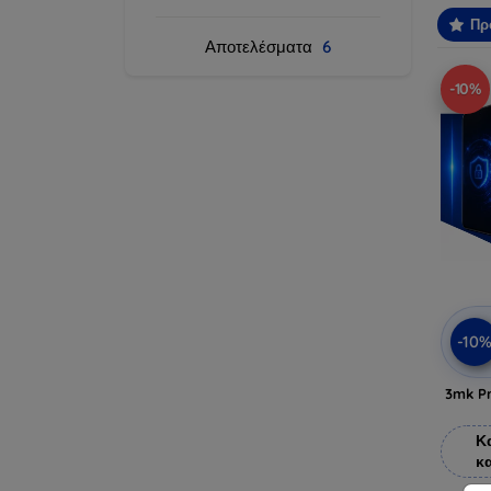
Πρ
Αποτελέσματα
6
-10%
-10
3mk Pr
Κ
κ