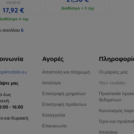
19,90 €
Διαθέσιμο > 5 τεμ
17,92 €
Διαθέσιμο 4 τεμ
υ συνόλου
6
.
οινωνία
Αγορές
Πληροφορί
op4mobile.eu
Αποστολή και πληρωμή
Οι μάρκες μας
Ιστολόγιο
Your cookies
άψτε μας
Επιστροφή χρημάτων
Προστασία προσ
α έως
δεδομένων
ευή:
Επιστροφή προϊόντων
8:00 - 16:00
Κανονισμός παρ
Καταγγελία
ο και Κυριακή:
Όροι και προϋπο
Επικοινωνία
Ιστολόγιο