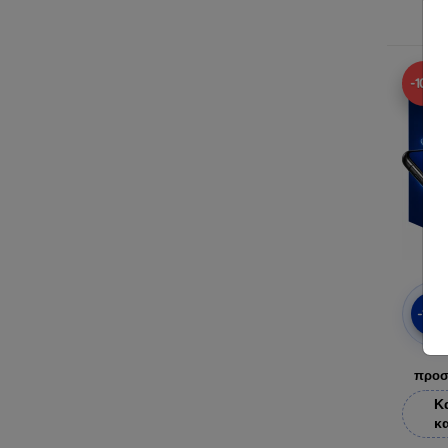
-10%
-10
προσ
Κ
κ