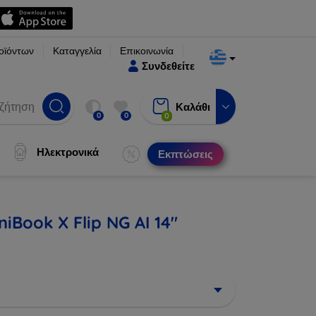
οϊόντων
Καταγγελία
Επικοινωνία
Συνδεθείτε
Καλάθι
0
0
0
Ηλεκτρονικά
Εκπτώσεις
Book X Flip NG AI 14"