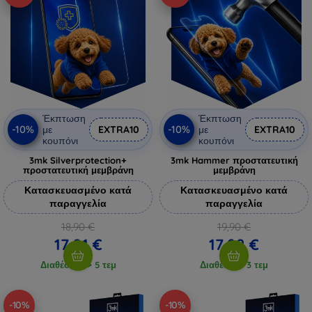
Έκπτωση
Έκπτωση
-10%
-10%
με
EXTRA10
με
EXTRA10
κουπόνι
κουπόνι
3mk Silverprotection+
3mk Hammer προστατευτική
προστατευτική μεμβράνη
μεμβράνη
Κατασκευασμένο κατά
Κατασκευασμένο κατά
παραγγελία
παραγγελία
18,90 €
19,90 €
17,01 €
17,92 €
Διαθέσιμο > 5 τεμ
Διαθέσιμο 3 τεμ
-10%
-10%