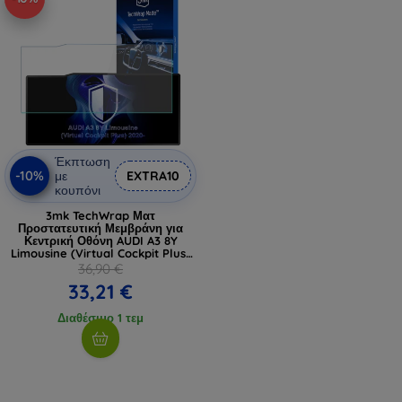
Έκπτωση
-10%
με
EXTRA10
κουπόνι
3mk TechWrap Ματ
Προστατευτική Μεμβράνη για
Κεντρική Οθόνη AUDI A3 8Y
Limousine (Virtual Cockpit Plus)
2020-
36,90 €
33,21 €
Διαθέσιμο 1 τεμ