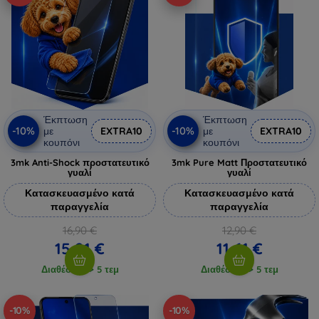
Έκπτωση
Έκπτωση
-10%
-10%
με
EXTRA10
με
EXTRA10
κουπόνι
κουπόνι
3mk Anti-Shock προστατευτικό
3mk Pure Matt Προστατευτικό
γυαλί
γυαλί
Κατασκευασμένο κατά
Κατασκευασμένο κατά
παραγγελία
παραγγελία
16,90 €
12,90 €
15,21 €
11,61 €
Διαθέσιμο > 5 τεμ
Διαθέσιμο > 5 τεμ
-10%
-10%