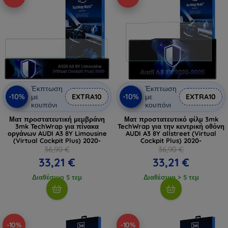
Έκπτωση
Έκπτωση
-10%
-10%
με
EXTRA10
με
EXTRA10
κουπόνι
κουπόνι
Ματ προστατευτική μεμβράνη
Ματ προστατευτικό φίλμ 3mk
3mk TechWrap για πίνακα
TechWrap για την κεντρική οθόνη
οργάνων AUDI A3 8Y Limousine
AUDI A3 8Y allstreet (Virtual
(Virtual Cockpit Plus) 2020-
Cockpit Plus) 2020-
36,90 €
36,90 €
33,21 €
33,21 €
Διαθέσιμο 5 τεμ
Διαθέσιμο > 5 τεμ
-10%
-10%