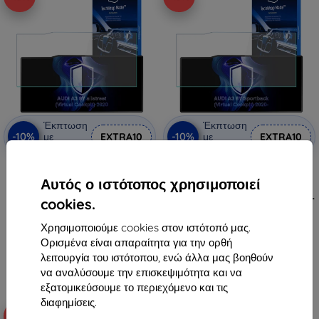
Έκπτωση
Έκπτωση
-10%
-10%
με
EXTRA10
με
EXTRA10
κουπόνι
κουπόνι
3mk TechWrap Ματ
3mk TechWrap Ματ
Προστατευτική Μεμβράνη για
Προστατευτική Μεμβράνη για
Αυτός ο ιστότοπος χρησιμοποιεί
Κεντρική Οθόνη AUDI A3 8Y
Κεντρική Οθόνη AUDI A3 8Y
allstreet (Virtual Cockpit) 2020-
Sportback (Virtual Cockpit) 2020-
cookies.
36,90 €
36,90 €
33,21 €
33,21 €
Χρησιμοποιούμε cookies στον ιστότοπό μας.
Ορισμένα είναι απαραίτητα για την ορθή
Διαθέσιμο 2 τεμ
Διαθέσιμο 1 τεμ
λειτουργία του ιστότοπου, ενώ άλλα μας βοηθούν
να αναλύσουμε την επισκεψιμότητα και να
εξατομικεύσουμε το περιεχόμενο και τις
διαφημίσεις.
-10%
-10%