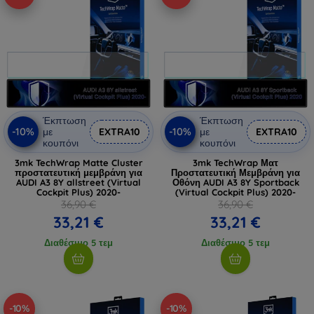
Έκπτωση
Έκπτωση
-10%
-10%
με
EXTRA10
με
EXTRA10
κουπόνι
κουπόνι
3mk TechWrap Matte Cluster
3mk TechWrap Ματ
προστατευτική μεμβράνη για
Προστατευτική Μεμβράνη για
AUDI A3 8Y allstreet (Virtual
Οθόνη AUDI A3 8Y Sportback
Cockpit Plus) 2020-
(Virtual Cockpit Plus) 2020-
36,90 €
36,90 €
33,21 €
33,21 €
Διαθέσιμο 5 τεμ
Διαθέσιμο 5 τεμ
-10%
-10%