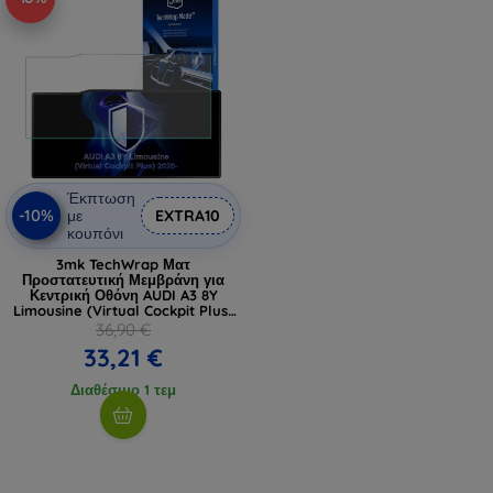
Έκπτωση
-10%
με
EXTRA10
κουπόνι
3mk TechWrap Ματ
Προστατευτική Μεμβράνη για
Κεντρική Οθόνη AUDI A3 8Y
Limousine (Virtual Cockpit Plus)
2020-
36,90 €
33,21 €
Διαθέσιμο 1 τεμ