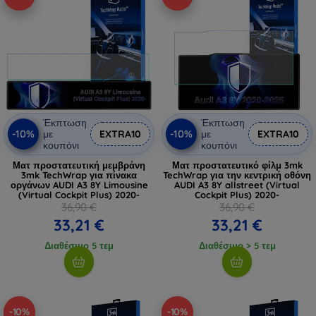
Έκπτωση
Έκπτωση
-10%
-10%
με
EXTRA10
με
EXTRA10
κουπόνι
κουπόνι
Ματ προστατευτική μεμβράνη
Ματ προστατευτικό φίλμ 3mk
3mk TechWrap για πίνακα
TechWrap για την κεντρική οθόνη
οργάνων AUDI A3 8Y Limousine
AUDI A3 8Y allstreet (Virtual
(Virtual Cockpit Plus) 2020-
Cockpit Plus) 2020-
36,90 €
36,90 €
33,21 €
33,21 €
Διαθέσιμο 5 τεμ
Διαθέσιμο > 5 τεμ
-10%
-10%