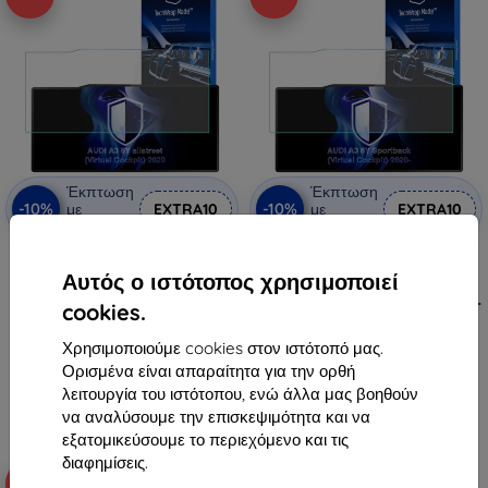
Έκπτωση
Έκπτωση
-10%
-10%
με
EXTRA10
με
EXTRA10
κουπόνι
κουπόνι
3mk TechWrap Ματ
3mk TechWrap Ματ
Προστατευτική Μεμβράνη για
Προστατευτική Μεμβράνη για
Αυτός ο ιστότοπος χρησιμοποιεί
Κεντρική Οθόνη AUDI A3 8Y
Κεντρική Οθόνη AUDI A3 8Y
allstreet (Virtual Cockpit) 2020-
Sportback (Virtual Cockpit) 2020-
cookies.
36,90 €
36,90 €
33,21 €
33,21 €
Χρησιμοποιούμε cookies στον ιστότοπό μας.
Ορισμένα είναι απαραίτητα για την ορθή
Διαθέσιμο 2 τεμ
Διαθέσιμο 1 τεμ
λειτουργία του ιστότοπου, ενώ άλλα μας βοηθούν
να αναλύσουμε την επισκεψιμότητα και να
εξατομικεύσουμε το περιεχόμενο και τις
διαφημίσεις.
-10%
-10%