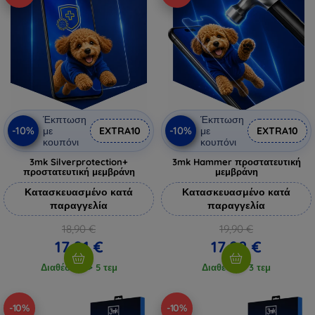
Έκπτωση
Έκπτωση
-10%
-10%
με
EXTRA10
με
EXTRA10
κουπόνι
κουπόνι
3mk Silverprotection+
3mk Hammer προστατευτική
προστατευτική μεμβράνη
μεμβράνη
Κατασκευασμένο κατά
Κατασκευασμένο κατά
παραγγελία
παραγγελία
18,90 €
19,90 €
17,01 €
17,92 €
Διαθέσιμο > 5 τεμ
Διαθέσιμο 3 τεμ
-10%
-10%