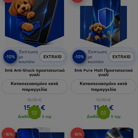
Έκπτωση
Έκπτωση
-10%
-10%
με
EXTRA10
με
EXTRA10
κουπόνι
κουπόνι
3mk Anti-Shock προστατευτικό
3mk Pure Matt Προστατευτικό
γυαλί
γυαλί
Κατασκευασμένο κατά
Κατασκευασμένο κατά
παραγγελία
παραγγελία
16,90 €
12,90 €
15,21 €
11,61 €
Διαθέσιμο > 5 τεμ
Διαθέσιμο > 5 τεμ
-10%
-10%