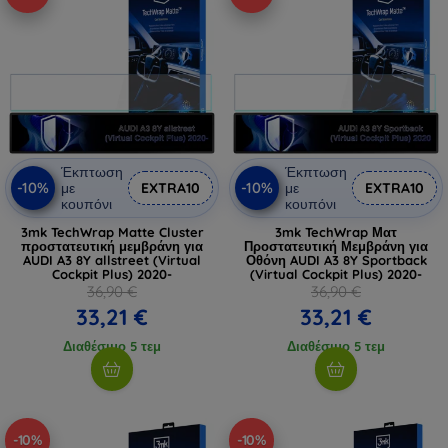
Έκπτωση
Έκπτωση
-10%
-10%
με
EXTRA10
με
EXTRA10
κουπόνι
κουπόνι
3mk TechWrap Matte Cluster
3mk TechWrap Ματ
προστατευτική μεμβράνη για
Προστατευτική Μεμβράνη για
AUDI A3 8Y allstreet (Virtual
Οθόνη AUDI A3 8Y Sportback
Cockpit Plus) 2020-
(Virtual Cockpit Plus) 2020-
36,90 €
36,90 €
33,21 €
33,21 €
Διαθέσιμο 5 τεμ
Διαθέσιμο 5 τεμ
-10%
-10%