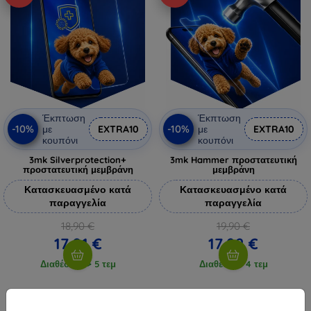
Έκπτωση
Έκπτωση
-10%
-10%
με
EXTRA10
με
EXTRA10
κουπόνι
κουπόνι
3mk Silverprotection+
3mk Hammer προστατευτική
προστατευτική μεμβράνη
μεμβράνη
Κατασκευασμένο κατά
Κατασκευασμένο κατά
παραγγελία
παραγγελία
18,90 €
19,90 €
17,01 €
17,92 €
Διαθέσιμο > 5 τεμ
Διαθέσιμο 4 τεμ