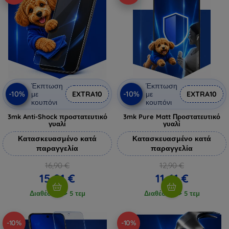
Έκπτωση
Έκπτωση
-10%
-10%
με
EXTRA10
με
EXTRA10
κουπόνι
κουπόνι
3mk Anti-Shock προστατευτικό
3mk Pure Matt Προστατευτικό
γυαλί
γυαλί
Κατασκευασμένο κατά
Κατασκευασμένο κατά
παραγγελία
παραγγελία
16,90 €
12,90 €
15,21 €
11,61 €
Διαθέσιμο > 5 τεμ
Διαθέσιμο > 5 τεμ
-10%
-10%