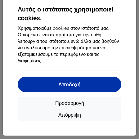
1
-
4
του συνόλου
4
.
Αυτός ο ιστότοπος χρησιμοποιεί
«
1
»
cookies.
Χρησιμοποιούμε cookies στον ιστότοπό μας.
Ορισμένα είναι απαραίτητα για την ορθή
λειτουργία του ιστότοπου, ενώ άλλα μας βοηθούν
να αναλύσουμε την επισκεψιμότητα και να
εξατομικεύσουμε το περιεχόμενο και τις
διαφημίσεις.
Shield-Sk s.r.o.
Οδός Rudolfa Mocka 3750/2A
841 04 Bratislava
Αποδοχή
Αριθμός Μητρώου Εταιρείας:
46701494
ΑΦΜ ΦΠΑ:
SK2023549671
Προσαρμογή
Απόρριψη
Επικοινωνία
info@top4mobile.eu