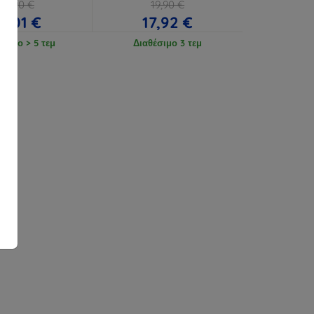
18,90 €
19,90 €
17,01 €
17,92 €
έσιμο > 5 τεμ
Διαθέσιμο 3 τεμ