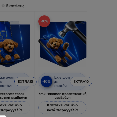
Εκπτώσεις
-10%
Έκπτωση
Έκπτωση
-10%
ε
EXTRA10
με
EXTRA10
ουπόνι
κουπόνι
lverprotection+
3mk Hammer προστατευτική
ευτική μεμβράνη
μεμβράνη
σκευασμένο
Κατασκευασμένο
 παραγγελία
κατά παραγγελία