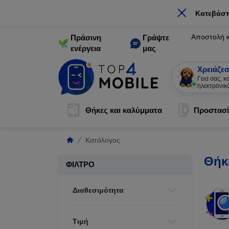
×
Κατεβάστ
Αποστολή 
Πράσινη
Γράψτε
ενέργεια
μας
Χρειάζεσ
Γεια σας, 
ηλεκτρονικ
Θήκες και καλύμματα
Προστασί
Κατάλογος
Θήκε
ΦΊΛΤΡΟ
Διαθεσιμότητα
Τιμή