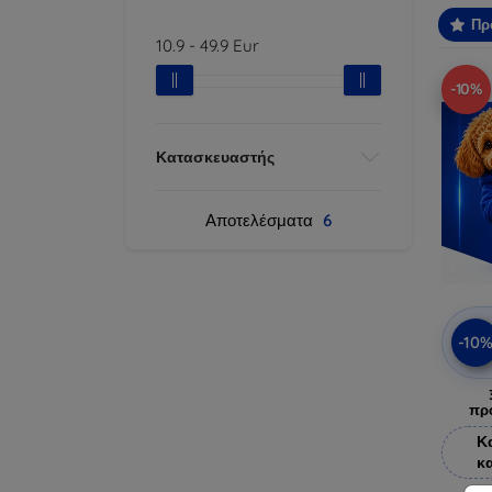
Πρ
10.9
-
49.9
Eur
-10%
Κατασκευαστής
Αποτελέσματα
6
-10
πρ
Κ
κ