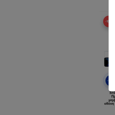
Δ
-10%
-10
3m
Πρ
μεμ
οθόνη 