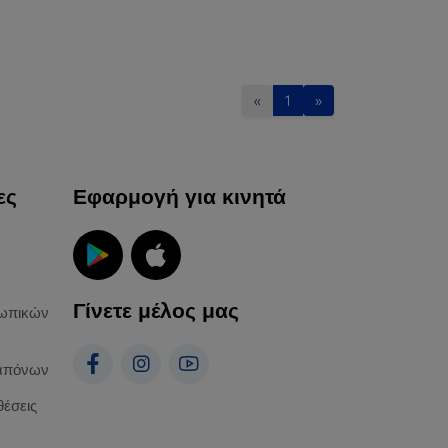
«
1
»
ες
Εφαρμογή για κινητά
Γίνετε μέλος μας
ωπικών
απόνων
θέσεις