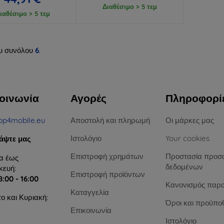
Διαθέσιμο > 5 τεμ
ιαθέσιμο > 5 τεμ
υ συνόλου
6
.
οινωνία
Αγορές
Πληροφορί
op4mobile.eu
Αποστολή και πληρωμή
Οι μάρκες μας
Ιστολόγιο
Your cookies
άψτε μας
Επιστροφή χρημάτων
Προστασία προσ
α έως
δεδομένων
ευή:
Επιστροφή προϊόντων
8:00 - 16:00
Κανονισμός παρ
Καταγγελία
ο και Κυριακή:
Όροι και προϋπο
Επικοινωνία
Ιστολόγιο