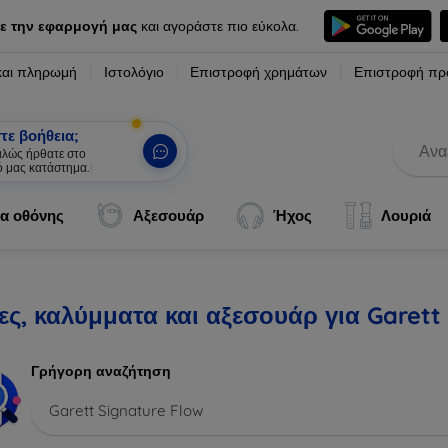
ε την εφαρμογή μας
και αγοράστε πιο εύκολα.
και πληρωμή
Ιστολόγιο
Επιστροφή χρημάτων
Επιστροφή πρ
τε βοήθεια;
καλώς ήρθατε στο
ό μας κατάστημα.
|
α οθόνης
Αξεσουάρ
Ήχος
Λουριά
ς, καλύμματα και αξεσουάρ για Garett
Γρήγορη αναζήτηση
Garett Signature Flow