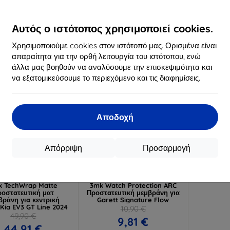
16,90 €
12,90 €
15,21 €
11,61 €
Αυτός ο ιστότοπος χρησιμοποιεί cookies.
ιαθέσιμο > 5 τεμ
Διαθέσιμο > 5 τεμ
Διαθ
-10%
Χρησιμοποιούμε cookies στον ιστότοπό μας. Ορισμένα είναι
απαραίτητα για την ορθή λειτουργία του ιστότοπου, ενώ
άλλα μας βοηθούν να αναλύσουμε την επισκεψιμότητα και
να εξατομικεύσουμε το περιεχόμενο και τις διαφημίσεις.
Αποδοχή
Απόρριψη
Προσαρμογή
Έκπτωση
Έκπτωση
%
-10%
με
EXTRA10
με
EXTRA10
κουπόνι
κουπόνι
k TechWrap Matte
3mk Watch Protection ARC
οστατευτική ματ
Προστατευτική μεμβράνη για
βράνη για κεντρική
Garett Signature Flow
Kia EV3 GT Line 2024
10,90 €
49,90 €
9,81 €
44,91 €