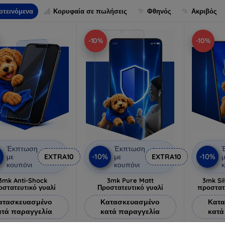
οτεινόμενα
Κορυφαία σε πωλήσεις
Φθηνός
Ακριβός
-10%
-10%
Έκπτωση
Έκπτωση
%
-10%
-10%
με
EXTRA10
με
EXTRA10
μ
κουπόνι
κουπόνι
κ
3mk Anti-Shock
3mk Pure Matt
3mk Si
οστατευτικό γυαλί
Προστατευτικό γυαλί
προστατ
ατασκευασμένο
Κατασκευασμένο
Κατα
ατά παραγγελία
κατά παραγγελία
κατά