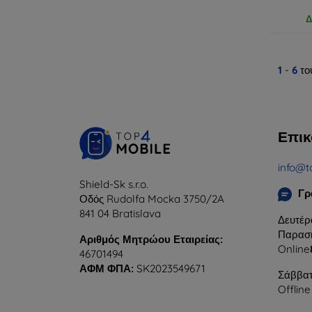
Δ
1
-
6
το
Επικ
info@t
Shield-Sk s.r.o.
Γρ
Οδός Rudolfa Mocka 3750/2A
841 04 Bratislava
Δευτέρ
Παρασκ
Αριθμός Μητρώου Εταιρείας:
Online
46701494
ΑΦΜ ΦΠΑ:
SK2023549671
Σάββατ
Offline