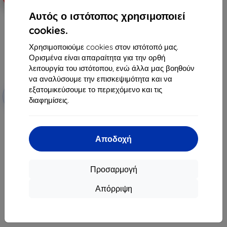
Αυτός ο ιστότοπος χρησιμοποιεί
cookies.
Χρησιμοποιούμε cookies στον ιστότοπό μας.
Ορισμένα είναι απαραίτητα για την ορθή
λειτουργία του ιστότοπου, ενώ άλλα μας βοηθούν
να αναλύσουμε την επισκεψιμότητα και να
Έκπτωση
εξατομικεύσουμε το περιεχόμενο και τις
-10%
με
EXTRA10
διαφημίσεις.
κουπόνι
3mk TechWrap Matte
προστατευτική μεμβράνη για
κεντρική οθόνη AUDI Q3 2025-
Αποδοχή
49,90 €
44,91 €
Προσαρμογή
Διαθέσιμο > 5 τεμ
Απόρριψη