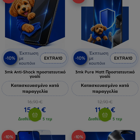
Έκπτωση
Έκπτωση
-10%
-10%
με
EXTRA10
με
EXTRA10
κουπόνι
κουπόνι
3mk Anti-Shock προστατευτικό
3mk Pure Matt Προστατευτικό
γυαλί
γυαλί
Κατασκευασμένο κατά
Κατασκευασμένο κατά
παραγγελία
παραγγελία
16,90 €
12,90 €
15,21 €
11,61 €
Διαθέσιμο > 5 τεμ
Διαθέσιμο > 5 τεμ
-10%
-10%