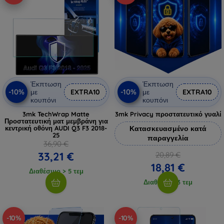
Έκπτωση
Έκπτωση
-10%
-10%
με
EXTRA10
με
EXTRA10
κουπόνι
κουπόνι
3mk TechWrap Matte
3mk Privacy προστατευτικό γυαλί
Προστατευτική ματ μεμβράνη για
κεντρική οθόνη AUDI Q3 F3 2018-
Κατασκευασμένο κατά
25
παραγγελία
36,90 €
33,21 €
20,89 €
18,81 €
Διαθέσιμο > 5 τεμ
Διαθέσιμο 3 τεμ
-10%
-10%