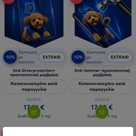
Έκπτωση
Έκπτωση
-10%
-10%
με
EXTRA10
με
EXTRA10
κουπόνι
κουπόνι
3mk Silverprotection+
3mk Hammer προστατευτική
προστατευτική μεμβράνη
μεμβράνη
Κατασκευασμένο κατά
Κατασκευασμένο κατά
παραγγελία
παραγγελία
18,90 €
19,90 €
17,01 €
17,92 €
Διαθέσιμο > 5 τεμ
Διαθέσιμο 4 τεμ
-10%