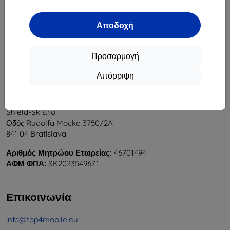
1
-
5
του συνόλου
5
.
Αποδοχή
«
1
»
Προσαρμογή
Απόρριψη
Shield-Sk s.r.o.
Οδός Rudolfa Mocka 3750/2A
841 04 Bratislava
Αριθμός Μητρώου Εταιρείας:
46701494
ΑΦΜ ΦΠΑ:
SK2023549671
Επικοινωνία
info@top4mobile.eu