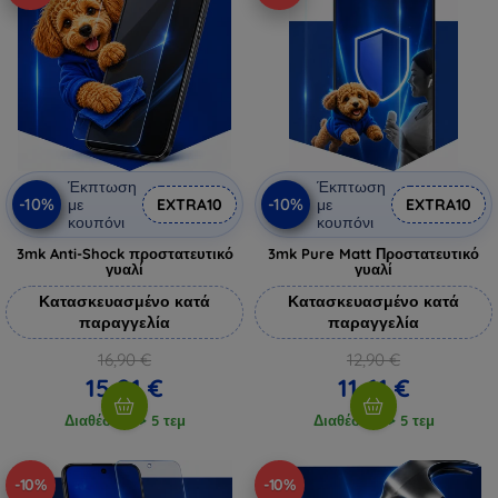
Έκπτωση
Έκπτωση
-10%
-10%
με
EXTRA10
με
EXTRA10
κουπόνι
κουπόνι
3mk Anti-Shock προστατευτικό
3mk Pure Matt Προστατευτικό
γυαλί
γυαλί
Κατασκευασμένο κατά
Κατασκευασμένο κατά
παραγγελία
παραγγελία
16,90 €
12,90 €
15,21 €
11,61 €
Διαθέσιμο > 5 τεμ
Διαθέσιμο > 5 τεμ
-10%
-10%