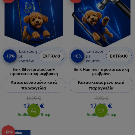
Έκπτωση
Έκπτωση
-10%
-10%
με
EXTRA10
με
EXTRA10
κουπόνι
κουπόνι
3mk Silverprotection+
3mk Hammer προστατευτική
προστατευτική μεμβράνη
μεμβράνη
Κατασκευασμένο κατά
Κατασκευασμένο κατά
παραγγελία
παραγγελία
18,90 €
19,90 €
17,01 €
17,92 €
Διαθέσιμο > 5 τεμ
Διαθέσιμο 4 τεμ
-10%