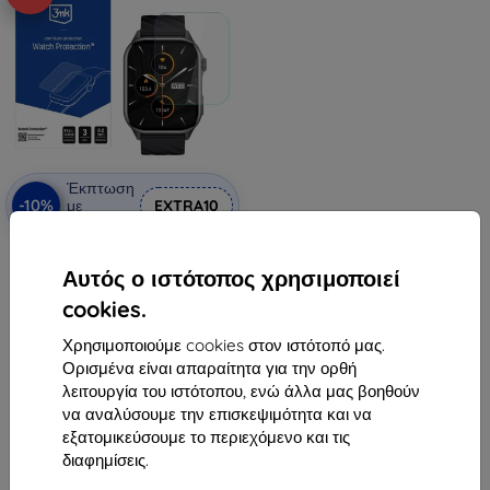
Έκπτωση
-10%
με
EXTRA10
κουπόνι
Προστατευτική μεμβράνη 3mk
Watch Protection ARC για Altora
Αυτός ο ιστότοπος χρησιμοποιεί
Easy Touch
10,90 €
cookies.
9,81 €
Χρησιμοποιούμε cookies στον ιστότοπό μας.
Διαθέσιμο > 5 τεμ
Ορισμένα είναι απαραίτητα για την ορθή
λειτουργία του ιστότοπου, ενώ άλλα μας βοηθούν
να αναλύσουμε την επισκεψιμότητα και να
εξατομικεύσουμε το περιεχόμενο και τις
διαφημίσεις.