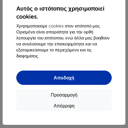
1
-
4
του συνόλου
4
.
Αυτός ο ιστότοπος χρησιμοποιεί
«
1
»
cookies.
Χρησιμοποιούμε cookies στον ιστότοπό μας.
Ορισμένα είναι απαραίτητα για την ορθή
λειτουργία του ιστότοπου, ενώ άλλα μας βοηθούν
να αναλύσουμε την επισκεψιμότητα και να
εξατομικεύσουμε το περιεχόμενο και τις
διαφημίσεις.
Shield-Sk s.r.o.
Οδός Rudolfa Mocka 3750/2A
841 04 Bratislava
Αποδοχή
Αριθμός Μητρώου Εταιρείας:
46701494
ΑΦΜ ΦΠΑ:
SK2023549671
Προσαρμογή
Απόρριψη
Επικοινωνία
info@top4mobile.eu