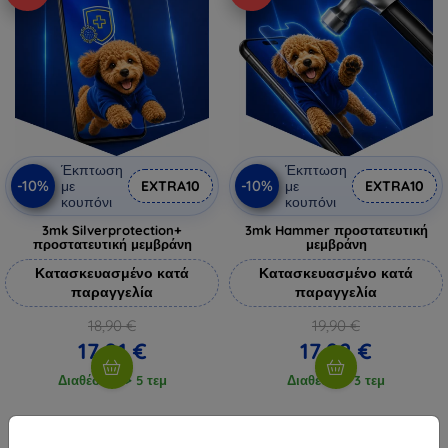
Έκπτωση
Έκπτωση
-10%
-10%
με
EXTRA10
με
EXTRA10
κουπόνι
κουπόνι
3mk Silverprotection+
3mk Hammer προστατευτική
προστατευτική μεμβράνη
μεμβράνη
Κατασκευασμένο κατά
Κατασκευασμένο κατά
παραγγελία
παραγγελία
18,90 €
19,90 €
17,01 €
17,92 €
Διαθέσιμο > 5 τεμ
Διαθέσιμο 3 τεμ