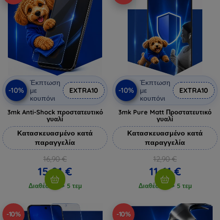
Έκπτωση
Έκπτωση
-10%
-10%
με
EXTRA10
με
EXTRA10
κουπόνι
κουπόνι
3mk Anti-Shock προστατευτικό
3mk Pure Matt Προστατευτικό
γυαλί
γυαλί
Κατασκευασμένο κατά
Κατασκευασμένο κατά
παραγγελία
παραγγελία
16,90 €
12,90 €
15,21 €
11,61 €
Διαθέσιμο > 5 τεμ
Διαθέσιμο > 5 τεμ
-10%
-10%