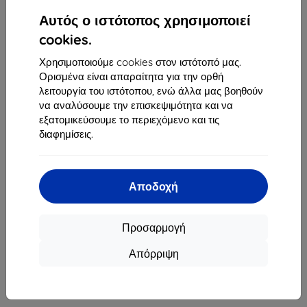
1
-
4
του συνόλου
4
.
Αυτός ο ιστότοπος χρησιμοποιεί
«
1
»
cookies.
Χρησιμοποιούμε cookies στον ιστότοπό μας.
Ορισμένα είναι απαραίτητα για την ορθή
λειτουργία του ιστότοπου, ενώ άλλα μας βοηθούν
να αναλύσουμε την επισκεψιμότητα και να
εξατομικεύσουμε το περιεχόμενο και τις
διαφημίσεις.
Shield-Sk s.r.o.
Οδός Rudolfa Mocka 3750/2A
841 04 Bratislava
Αποδοχή
Αριθμός Μητρώου Εταιρείας:
46701494
ΑΦΜ ΦΠΑ:
SK2023549671
Προσαρμογή
Απόρριψη
Επικοινωνία
info@top4mobile.eu