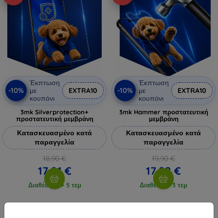
Έκπτωση
Έκπτωση
-10%
-10%
με
EXTRA10
με
EXTRA10
κουπόνι
κουπόνι
3mk Silverprotection+
3mk Hammer προστατευτική
προστατευτική μεμβράνη
μεμβράνη
Κατασκευασμένο κατά
Κατασκευασμένο κατά
παραγγελία
παραγγελία
18,90 €
19,90 €
17,01 €
17,92 €
Διαθέσιμο > 5 τεμ
Διαθέσιμο 3 τεμ