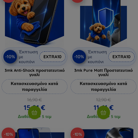
Έκπτωση
Έκπτωση
-10%
-10%
με
EXTRA10
με
EXTRA10
κουπόνι
κουπόνι
3mk Anti-Shock προστατευτικό
3mk Pure Matt Προστατευτικό
γυαλί
γυαλί
Κατασκευασμένο κατά
Κατασκευασμένο κατά
παραγγελία
παραγγελία
16,90 €
12,90 €
15,21 €
11,61 €
Διαθέσιμο > 5 τεμ
Διαθέσιμο > 5 τεμ
-10%
-10%