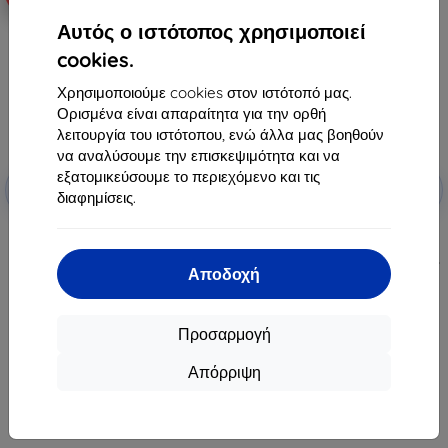
Αυτός ο ιστότοπος χρησιμοποιεί
cookies.
Χρησιμοποιούμε cookies στον ιστότοπό μας.
Ορισμένα είναι απαραίτητα για την ορθή
λειτουργία του ιστότοπου, ενώ άλλα μας βοηθούν
να αναλύσουμε την επισκεψιμότητα και να
Έκπτωση
Έκπτωση
εξατομικεύσουμε το περιεχόμενο και τις
-10%
-10%
με
EXTRA10
με
EXTRA10
διαφημίσεις.
κουπόνι
κουπόνι
3mk TechWrap Matte
Ματ προστατευτική μεμβράνη
προστατευτική μεμβράνη για
3mk TechWrap για κεντρική
κεντρική οθόνη AUDI SQ5 2025-
οθόνη AUDI SQ5 Sportback 2025-
Αποδοχή
49,90 €
49,90 €
44,91 €
44,91 €
Προσαρμογή
Διαθέσιμο > 5 τεμ
Διαθέσιμο > 5 τεμ
Απόρριψη