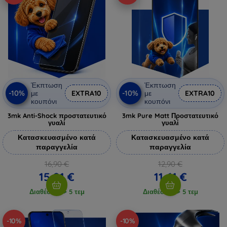
Έκπτωση
Έκπτωση
-10%
-10%
με
EXTRA10
με
EXTRA10
κουπόνι
κουπόνι
3mk Anti-Shock προστατευτικό
3mk Pure Matt Προστατευτικό
γυαλί
γυαλί
Κατασκευασμένο κατά
Κατασκευασμένο κατά
παραγγελία
παραγγελία
16,90 €
12,90 €
15,21 €
11,61 €
Διαθέσιμο > 5 τεμ
Διαθέσιμο > 5 τεμ
-10%
-10%