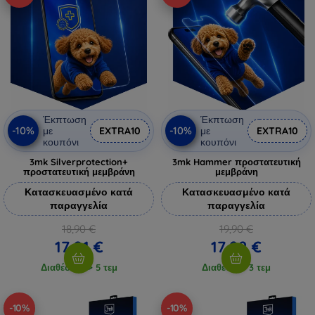
Έκπτωση
Έκπτωση
-10%
-10%
με
EXTRA10
με
EXTRA10
κουπόνι
κουπόνι
3mk Silverprotection+
3mk Hammer προστατευτική
προστατευτική μεμβράνη
μεμβράνη
Κατασκευασμένο κατά
Κατασκευασμένο κατά
παραγγελία
παραγγελία
18,90 €
19,90 €
17,01 €
17,92 €
Διαθέσιμο > 5 τεμ
Διαθέσιμο 3 τεμ
-10%
-10%