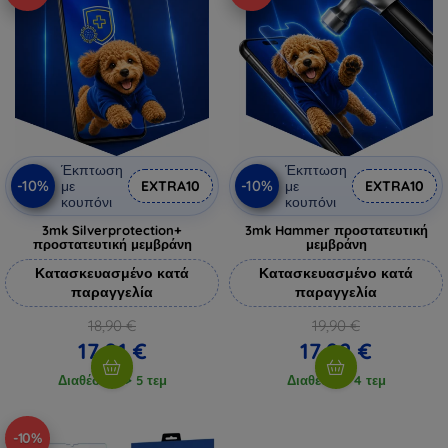
Έκπτωση
Έκπτωση
-10%
-10%
με
EXTRA10
με
EXTRA10
κουπόνι
κουπόνι
3mk Silverprotection+
3mk Hammer προστατευτική
προστατευτική μεμβράνη
μεμβράνη
Κατασκευασμένο κατά
Κατασκευασμένο κατά
παραγγελία
παραγγελία
18,90 €
19,90 €
17,01 €
17,92 €
Διαθέσιμο > 5 τεμ
Διαθέσιμο 4 τεμ
-10%