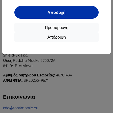
1
-
5
του συνόλου
5
.
Αποδοχή
«
1
»
Προσαρμογή
Απόρριψη
Shield-Sk s.r.o.
Οδός Rudolfa Mocka 3750/2A
841 04 Bratislava
Αριθμός Μητρώου Εταιρείας:
46701494
ΑΦΜ ΦΠΑ:
SK2023549671
Επικοινωνία
info@top4mobile.eu