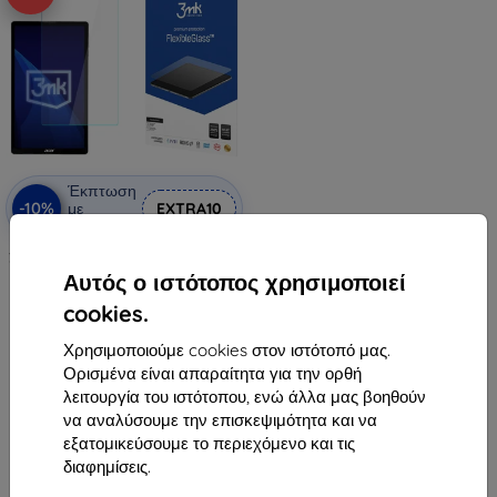
Έκπτωση
-10%
με
EXTRA10
κουπόνι
3mk FlexibleGlass υβριδικό γυαλί
ασφαλείας για Acer Iconia iM9-
Αυτός ο ιστότοπος χρησιμοποιεί
12M
15,90 €
cookies.
14,31 €
Χρησιμοποιούμε cookies στον ιστότοπό μας.
Διαθέσιμο > 5 τεμ
Ορισμένα είναι απαραίτητα για την ορθή
λειτουργία του ιστότοπου, ενώ άλλα μας βοηθούν
να αναλύσουμε την επισκεψιμότητα και να
εξατομικεύσουμε το περιεχόμενο και τις
διαφημίσεις.