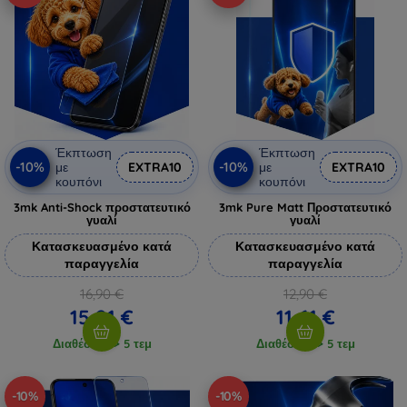
Έκπτωση
Έκπτωση
-10%
-10%
με
EXTRA10
με
EXTRA10
κουπόνι
κουπόνι
3mk Anti-Shock προστατευτικό
3mk Pure Matt Προστατευτικό
γυαλί
γυαλί
Κατασκευασμένο κατά
Κατασκευασμένο κατά
παραγγελία
παραγγελία
16,90 €
12,90 €
15,21 €
11,61 €
Διαθέσιμο > 5 τεμ
Διαθέσιμο > 5 τεμ
-10%
-10%