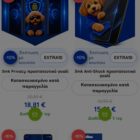
Έκπτωση
Έκπτωση
-10%
-10%
με
EXTRA10
με
EXTRA10
κουπόνι
κουπόνι
3mk Privacy προστατευτικό γυαλί
3mk Anti-Shock προστατευτικό
γυαλί
Κατασκευασμένο κατά
Κατασκευασμένο κατά
παραγγελία
παραγγελία
20,89 €
16,90 €
18,81 €
15,21 €
Διαθέσιμο 3 τεμ
Διαθέσιμο > 5 τεμ
-10%
-10%