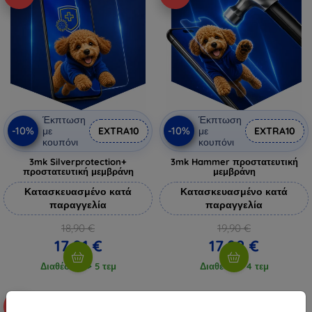
Έκπτωση
Έκπτωση
-10%
-10%
με
EXTRA10
με
EXTRA10
κουπόνι
κουπόνι
3mk Silverprotection+
3mk Hammer προστατευτική
προστατευτική μεμβράνη
μεμβράνη
Κατασκευασμένο κατά
Κατασκευασμένο κατά
παραγγελία
παραγγελία
18,90 €
19,90 €
17,01 €
17,92 €
Διαθέσιμο > 5 τεμ
Διαθέσιμο 4 τεμ
-18%