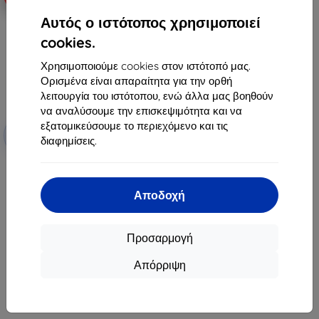
Αυτός ο ιστότοπος χρησιμοποιεί
cookies.
Χρησιμοποιούμε cookies στον ιστότοπό μας.
Ορισμένα είναι απαραίτητα για την ορθή
λειτουργία του ιστότοπου, ενώ άλλα μας βοηθούν
να αναλύσουμε την επισκεψιμότητα και να
Έκπτωση
εξατομικεύσουμε το περιεχόμενο και τις
-10%
με
EXTRA10
διαφημίσεις.
κουπόνι
3mk Watch Protection
FlexibleGlass Hybrid
προστατευτικό γυαλί για Garmin
Αποδοχή
Instinct 3 50mm (Amoled, Solar)
10,90 €
8,90 €
Προσαρμογή
Τελευταίο τεμάχιο σε απόθεμα
Απόρριψη