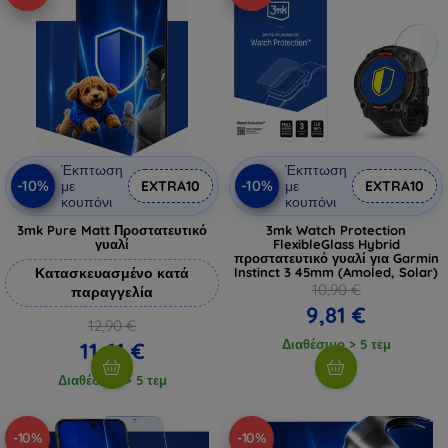
Έκπτωση
Έκπτωση
-10%
-10%
με
EXTRA10
με
EXTRA10
κουπόνι
κουπόνι
3mk Pure Matt Προστατευτικό
3mk Watch Protection
γυαλί
FlexibleGlass Hybrid
προστατευτικό γυαλί για Garmin
Κατασκευασμένο κατά
Instinct 3 45mm (Amoled, Solar)
10,90 €
παραγγελία
9,81 €
12,90 €
Διαθέσιμο > 5 τεμ
11,61 €
Διαθέσιμο > 5 τεμ
-10%
-10%