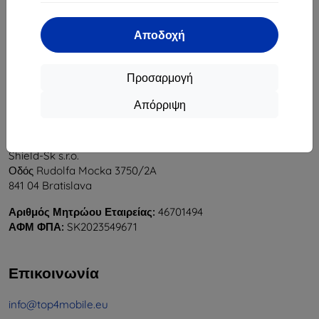
1
-
6
του συνόλου
6
.
Αποδοχή
«
1
»
Προσαρμογή
Απόρριψη
Shield-Sk s.r.o.
Οδός Rudolfa Mocka 3750/2A
841 04 Bratislava
Αριθμός Μητρώου Εταιρείας:
46701494
ΑΦΜ ΦΠΑ:
SK2023549671
Επικοινωνία
info@top4mobile.eu