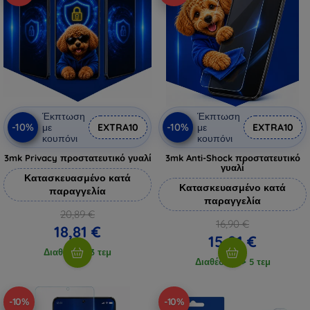
Έκπτωση
Έκπτωση
-10%
-10%
με
EXTRA10
με
EXTRA10
κουπόνι
κουπόνι
3mk Privacy προστατευτικό γυαλί
3mk Anti-Shock προστατευτικό
γυαλί
Κατασκευασμένο κατά
Κατασκευασμένο κατά
παραγγελία
παραγγελία
20,89 €
16,90 €
18,81 €
15,21 €
Διαθέσιμο 3 τεμ
Διαθέσιμο > 5 τεμ
-10%
-10%