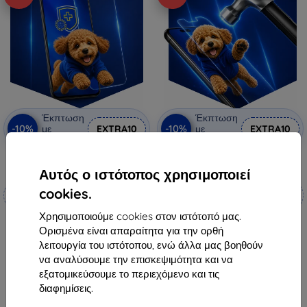
Έκπτωση
Έκπτωση
-10%
-10%
με
EXTRA10
με
EXTRA10
κουπόνι
κουπόνι
3mk Silverprotection+
3mk Hammer προστατευτική
προστατευτική μεμβράνη
μεμβράνη
Αυτός ο ιστότοπος χρησιμοποιεί
Κατασκευασμένο κατά
Κατασκευασμένο κατά
cookies.
παραγγελία
παραγγελία
Χρησιμοποιούμε cookies στον ιστότοπό μας.
18,90 €
19,90 €
Ορισμένα είναι απαραίτητα για την ορθή
17,01 €
17,92 €
λειτουργία του ιστότοπου, ενώ άλλα μας βοηθούν
να αναλύσουμε την επισκεψιμότητα και να
Διαθέσιμο > 5 τεμ
Διαθέσιμο 4 τεμ
εξατομικεύσουμε το περιεχόμενο και τις
διαφημίσεις.