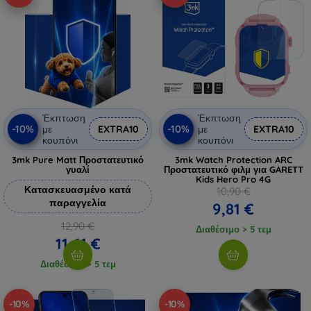
Έκπτωση
Έκπτωση
-10%
-10%
με
EXTRA10
με
EXTRA10
κουπόνι
κουπόνι
3mk Pure Matt Προστατευτικό
3mk Watch Protection ARC
γυαλί
Προστατευτικό φιλμ για GARETT
Kids Hero Pro 4G
Κατασκευασμένο κατά
10,90 €
παραγγελία
9,81 €
12,90 €
Διαθέσιμο > 5 τεμ
11,61 €
Διαθέσιμο > 5 τεμ
-10%
-10%