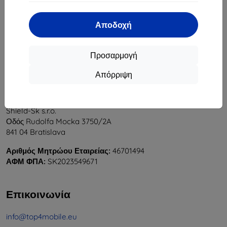
1
-
6
του συνόλου
6
.
Αποδοχή
«
1
»
Προσαρμογή
Απόρριψη
Shield-Sk s.r.o.
Οδός Rudolfa Mocka 3750/2A
841 04 Bratislava
Αριθμός Μητρώου Εταιρείας:
46701494
ΑΦΜ ΦΠΑ:
SK2023549671
Επικοινωνία
info@top4mobile.eu