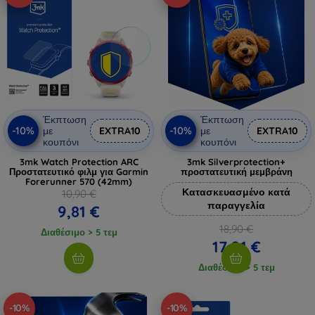
Έκπτωση
Έκπτωση
-10%
-10%
με
EXTRA10
με
EXTRA10
κουπόνι
κουπόνι
3mk Watch Protection ARC
3mk Silverprotection+
Προστατευτικό φιλμ για Garmin
προστατευτική μεμβράνη
Forerunner 570 (42mm)
Κατασκευασμένο κατά
10,90 €
παραγγελία
9,81 €
18,90 €
Διαθέσιμο > 5 τεμ
17,01 €
Διαθέσιμο > 5 τεμ
-10%
-10%