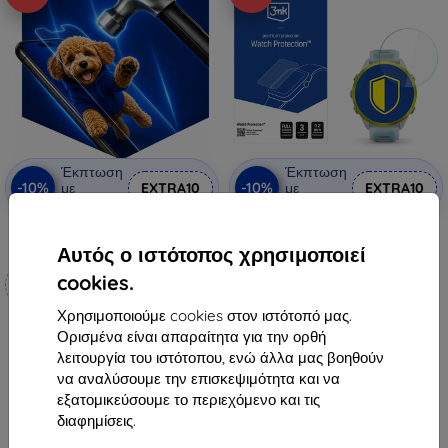
Έκπτωση
Έκπτωση
-10%
-10%
με
EXTRA10
με
EXTRA10
κουπόνι
κουπόνι
3mk Hammer προστατευτική
3mk Watch Protection ARC
μεμβράνη
Προστατευτικό φιλμ για Garmin
Αυτός ο ιστότοπος χρησιμοποιεί
Forerunner 570 (47mm)
Κατασκευασμένο κατά
10,90 €
cookies.
παραγγελία
9,81 €
Χρησιμοποιούμε cookies στον ιστότοπό μας.
19,90 €
Διαθέσιμο > 5 τεμ
Ορισμένα είναι απαραίτητα για την ορθή
17,92 €
λειτουργία του ιστότοπου, ενώ άλλα μας βοηθούν
να αναλύσουμε την επισκεψιμότητα και να
Διαθέσιμο 3 τεμ
εξατομικεύσουμε το περιεχόμενο και τις
διαφημίσεις.