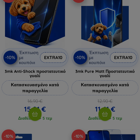
Έκπτωση
Έκπτωση
-10%
-10%
με
EXTRA10
με
EXTRA10
κουπόνι
κουπόνι
3mk Anti-Shock προστατευτικό
3mk Pure Matt Προστατευτικό
γυαλί
γυαλί
Κατασκευασμένο κατά
Κατασκευασμένο κατά
παραγγελία
παραγγελία
16,90 €
12,90 €
15,21 €
11,61 €
Διαθέσιμο > 5 τεμ
Διαθέσιμο > 5 τεμ
-10%
-10%