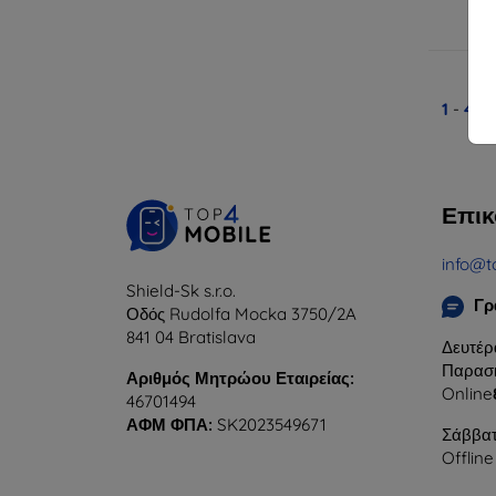
Δ
1
-
4
το
Επικ
info@t
Shield-Sk s.r.o.
Γρ
Οδός Rudolfa Mocka 3750/2A
841 04 Bratislava
Δευτέρ
Παρασκ
Αριθμός Μητρώου Εταιρείας:
Online
46701494
ΑΦΜ ΦΠΑ:
SK2023549671
Σάββατ
Offline