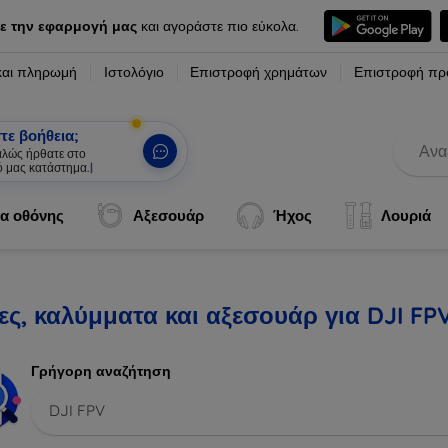
ε την εφαρμογή μας
και αγοράστε πιο εύκολα.
και πληρωμή
Ιστολόγιο
Επιστροφή χρημάτων
Επιστροφή πρ
τε βοήθεια;
καλώς ήρθατε στο
ό μας κατάστημα.
|
α οθόνης
Αξεσουάρ
Ήχος
Λουριά
ς, καλύμματα και αξεσουάρ για DJI FP
Γρήγορη αναζήτηση
DJI FPV