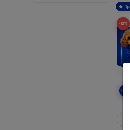
Πρ
-10%
-10
πρ
Κ
κ