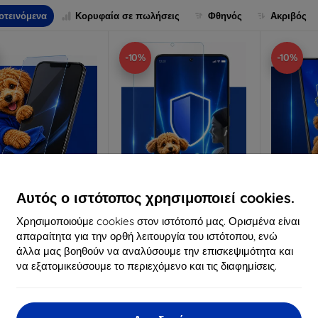
οτεινόμενα
Κορυφαία σε πωλήσεις
Φθηνός
Ακριβός
-10%
-10%
Αυτός ο ιστότοπος χρησιμοποιεί cookies.
Έκπτωση
Έκπτωση
Χρησιμοποιούμε cookies στον ιστότοπό μας. Ορισμένα είναι
%
-10%
-10%
με
EXTRA10
με
EXTRA10
μ
κουπόνι
κουπόνι
κ
απαραίτητα για την ορθή λειτουργία του ιστότοπου, ενώ
άλλα μας βοηθούν να αναλύσουμε την επισκεψιμότητα και
3mk Anti-Shock
3mk Pure Matt
3mk Si
να εξατομικεύσουμε το περιεχόμενο και τις διαφημίσεις.
οστατευτικό γυαλί
Προστατευτικό γυαλί
προστατ
ατασκευασμένο
Κατασκευασμένο
Κατα
ατά παραγγελία
κατά παραγγελία
κατά