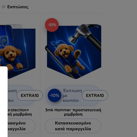
Εκπτώσεις
-10%
Έκπτωση
Έκπτωση
-10%
ε
EXTRA10
με
EXTRA10
ουπόνι
κουπόνι
lverprotection+
3mk Hammer προστατευτική
ευτική μεμβράνη
μεμβράνη
σκευασμένο
Κατασκευασμένο
 παραγγελία
κατά παραγγελία