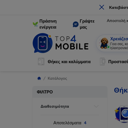
×
Κατεβάστ
Αποστολή 
Πράσινη
Γράψτε
ενέργεια
μας
Χρειάζεσ
Γεια σας, 
ηλεκτρονικ
Θήκες και καλύμματα
Προστασί
Κατάλογος
Θήκε
ΦΊΛΤΡΟ
Διαθεσιμότητα
Αποτελέσματα
4