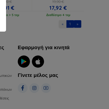
18,90 €
19,90 €
17,01 €
17,92 €
έσιμο > 5 τεμ
Διαθέσιμο 4 τεμ
«
1
»
ες
Εφαρμογή για κινητά
Γίνετε μέλος μας
ωπικών
απόνων
θέσεις