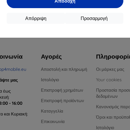
Αποδοχή
16,90 €
12,90 €
15,21 €
11,61 €
Απόρριψη
Προσαρμογή
ιαθέσιμο > 5 τεμ
Διαθέσιμο > 5 τεμ
Διαθ
υ συνόλου
4
.
οινωνία
Αγορές
Πληροφορί
op4mobile.eu
Αποστολή και πληρωμή
Οι μάρκες μας
Ιστολόγιο
Your cookies
άψτε μας
Επιστροφή χρημάτων
Προστασία προσ
α έως
δεδομένων
ευή:
Επιστροφή προϊόντων
8:00 - 16:00
Κανονισμός παρ
Καταγγελία
ο και Κυριακή:
Όροι και προϋπο
Επικοινωνία
Ιστολόγιο