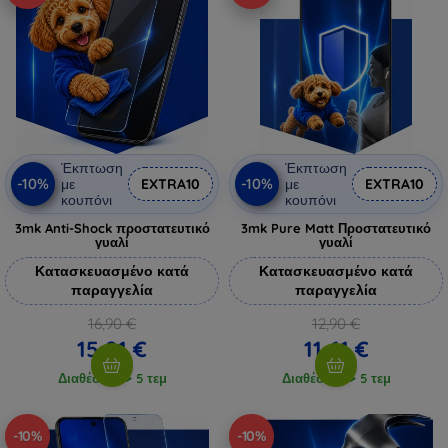
Έκπτωση
Έκπτωση
-10%
-10%
με
EXTRA10
με
EXTRA10
κουπόνι
κουπόνι
3mk Anti-Shock προστατευτικό
3mk Pure Matt Προστατευτικό
γυαλί
γυαλί
Κατασκευασμένο κατά
Κατασκευασμένο κατά
παραγγελία
παραγγελία
16,90 €
12,90 €
15,21 €
11,61 €
Διαθέσιμο > 5 τεμ
Διαθέσιμο > 5 τεμ
-10%
-10%