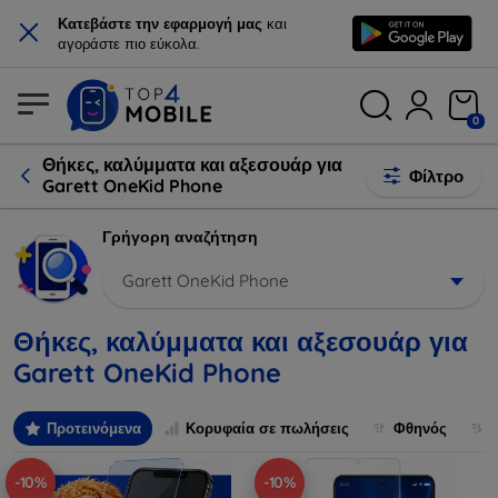
×
Κατεβάστε την εφαρμογή μας
και
αγοράστε πιο εύκολα.
0
Θήκες, καλύμματα και αξεσουάρ για
Φίλτρο
Garett OneKid Phone
Γρήγορη αναζήτηση
Garett OneKid Phone
Θήκες, καλύμματα και αξεσουάρ για
Garett OneKid Phone
Προτεινόμενα
Κορυφαία σε πωλήσεις
Φθηνός
-10%
-10%