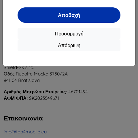
1
-
6
του συνόλου
6
.
Αποδοχή
«
1
»
Προσαρμογή
Απόρριψη
Shield-Sk s.r.o.
Οδός Rudolfa Mocka 3750/2A
841 04 Bratislava
Αριθμός Μητρώου Εταιρείας:
46701494
ΑΦΜ ΦΠΑ:
SK2023549671
Επικοινωνία
info@top4mobile.eu