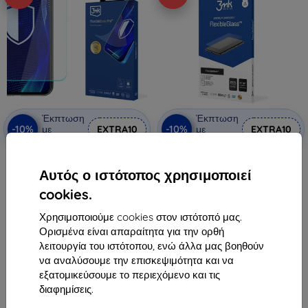
Έκπτωση
Έκπτωση
-10%
-10%
με
EXTRA10
με
EXTRA10
κουπόνι
κουπόνι
3mk FlexibleGlass Pro Υβριδικό
3mk FlexibleGlass Υβριδικό
προστατευτικό γυαλί για Garett
προστατευτικό γυαλί pentru
Αυτός ο ιστότοπος χρησιμοποιεί
OneKid Phone
Garett OneKid Phone
27,90 €
10,90 €
cookies.
25,11 €
9,81 €
Χρησιμοποιούμε cookies στον ιστότοπό μας.
Διαθέσιμο > 5 τεμ
Διαθέσιμο > 5 τεμ
Ορισμένα είναι απαραίτητα για την ορθή
λειτουργία του ιστότοπου, ενώ άλλα μας βοηθούν
να αναλύσουμε την επισκεψιμότητα και να
εξατομικεύσουμε το περιεχόμενο και τις
διαφημίσεις.