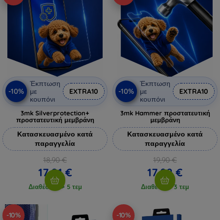
Έκπτωση
Έκπτωση
-10%
-10%
με
EXTRA10
με
EXTRA10
κουπόνι
κουπόνι
3mk Silverprotection+
3mk Hammer προστατευτική
προστατευτική μεμβράνη
μεμβράνη
Κατασκευασμένο κατά
Κατασκευασμένο κατά
παραγγελία
παραγγελία
18,90 €
19,90 €
17,01 €
17,92 €
Διαθέσιμο > 5 τεμ
Διαθέσιμο 3 τεμ
-10%
-10%